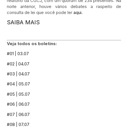
relatório da CGCJ, com um quórum de 234 presentes. Na
noite anterior, houve vários debates a raspeito de
consulta de lei que você pode ler
aqui.
SAIBA MAIS
Veja todos os boletins:
#01 | 03.07
#02 | 04.07
#03 | 04.07
#04 | 05.07
#05 | 05.07
#06 | 06.07
#07 | 06.07
#08 | 07.07