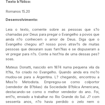
Texto b?blico:
Romanos 15.20
Desenvolvimento:
Leia o texto, comente sobre as pessoas que s?o
chamadas por Deus para pregar o Evangelho a povos que
ainda n?o conhecem o amor de Deus. Diga que o
Evangelho chegou at? nosso povo atrav?s de muitas
pessoas que deixaram suas fam?lias e se dispuseram a
vir pregar para n?s. Conte a hist?ria de uma dessas pes?
soas.
Mateus Donatti, nascido em 1874 numa pequena vila da
It?lia, foi criado no Evangelho. Quando ainda era mo?o
mudou-se para a Argentina. L? chegando, encontrou a
Miss?o Metodista. Empregou-se como colportor
(vendedor de B?blias) da Sociedade B?blica Americana,
destacando-se como o melhor vendedor do ano. Foi,
ent?o, enviado a trabalhar no Rio Grande do Sul. J? com
sessenta anos, n?o havia perdido o zelo nem o