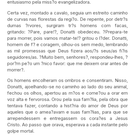
entusiasmo pela miss?o evangelizadora.
Certa vez, montado a cavalo, seguia um estreito caminho
de curvas nas florestas da regi?o. De repente, por detr?s
dumas ?rvores, surgiram tr?s homens com facas,
gritando: ?Pare, pare!?, Donatti obedeceu. ?Prepara-te
para morrer, pois vamos matar-te!? gritou o l?der. Donatti,
homem de f? e coragem, olhou-os sem medo, lembrando
as mil promessas que Deus fizera aos/?s seus/as fi?is
seguidores/as. ?Muito bem, senhores?, respondeu-lhes, ?
por?m pe?o um ?nico favor: que me deixem orar antes de
morrer?.
Os homens encolheram os ombros e consentiram. Nisso,
Donatti, ajoelhando-se no caminho ao lado do seu animal,
fechou os olhos, apertou as m?os e come?ou a orar em
voz alta e fervorosa. Orou pela sua fam?lia, pela obra que
tentava fazer, contando a hist?ria do amor de Deus por
aqueles que o amea?avam e suas fam?lias, para que se
arrependessem e entregassem os cora?es a Jesus
Cristo. Ao passo que orava, esperava a cada instante pelo
golpe mortal.