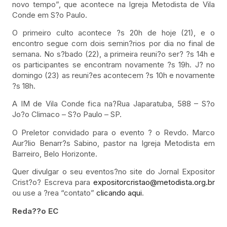
novo tempo”, que acontece na Igreja Metodista de Vila
Conde em S?o Paulo.
O primeiro culto acontece ?s 20h de hoje (21), e o
encontro segue com dois semin?rios por dia no final de
semana. No s?bado (22), a primeira reuni?o ser? ?s 14h e
os participantes se encontram novamente ?s 19h. J? no
domingo (23) as reuni?es acontecem ?s 10h e novamente
?s 18h.
A IM de Vila Conde fica na?Rua Japaratuba, 588 – S?o
Jo?o Climaco – S?o Paulo – SP.
O Preletor convidado para o evento ? o Revdo. Marco
Aur?lio Benarr?s Sabino, pastor na Igreja Metodista em
Barreiro, Belo Horizonte.
Quer divulgar o seu eventos?no site do Jornal Expositor
Crist?o? Escreva para
expositorcristao@metodista.org.br
ou use a ?rea “contato”
clicando aqui
.
Reda??o EC