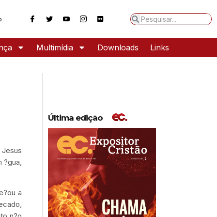
o
ança
Multimídia
Downloads
Links
Última edição
, Jesus
m ?gua,
me?ou a
pecado,
ito n?o