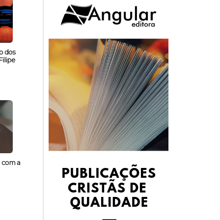
o dos
ilipe
s com a