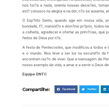
nos for?a a nada, orienta nossas decis?es, tor
est? conosco na alegria e na dor, n?o se ausenta, ele
O Esp?rito Santo, quando age em nossa vida, pro
bondade, f?, mansid?o e dom?nio pr?prio, todos nec
a colheita, agradecer e ofertar as prim?cias, que 
feitos de Deus por n?s.
A festa de Pentecostes, que modificou a todos e t
e o mundo. Nos leve a ser luz na escurid?o da fa
encontram raz?o de viver. Que a mensagem de Pen
nosso exemplo de vida, a amar e a servir a Deus de
Equipe DNTC
Compartilhe:
Facebook
Twitter