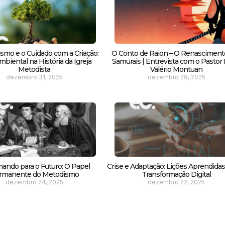
smo e o Cuidado com a Criação:
O Conto de Raion – O Renasciment
biental na História da Igreja
Samurais | Entrevista com o Pastor F
Metodista
Valério Montuan
dezembro 31, 2025
dezembro 29, 2025
ando para o Futuro: O Papel
Crise e Adaptação: Lições Aprendida
rmanente do Metodismo
Transformação Digital
dezembro 24, 2025
dezembro 22, 2025