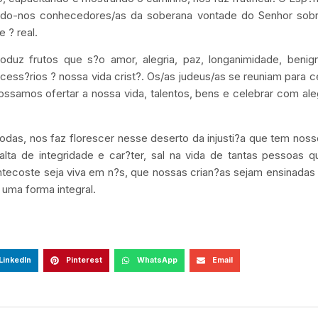
nando-nos conhecedores/as da soberana vontade do Senhor sobr
 ? real.
duz frutos que s?o amor, alegria, paz, longanimidade, benign
ess?rios ? nossa vida crist?. Os/as judeus/as se reuniam para c
possamos ofertar a nossa vida, talentos, bens e celebrar com ale
odas, nos faz florescer nesse deserto da injusti?a que tem nos
lta de integridade e car?ter, sal na vida de tantas pessoas 
tecoste seja viva em n?s, que nossas crian?as sejam ensinadas
 uma forma integral.
LinkedIn
Pinterest
WhatsApp
Email