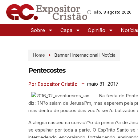
sáb, 8 agosto 2026
Sobre
Capa
Opinião
Notícia
Home
Banner
I
Internacional
I
Notícia
Pentecostes
maio 31, 2017
Por Expositor Cristão
Na festa de Pente
diz: ?N?o saiam de Jerusal?m, mas esperem pela pr
mas dentro de poucos dias voc?s ser?o batizados c
A alegria nasceu na convic??o da presen?a de Jes
se espalhar por toda a parte. O Esp?rito Santo s
intercedendo, encorajando, fortalecendo, ensinando