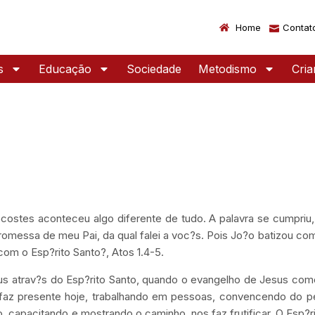
Home
Contat
s
Educação
Sociedade
Metodismo
Cri
costes aconteceu algo diferente de tudo. A palavra se cumpriu
omessa de meu Pai, da qual falei a voc?s. Pois Jo?o batizou co
om o Esp?rito Santo?, Atos 1.4-5.
us atrav?s do Esp?rito Santo, quando o evangelho de Jesus co
e faz presente hoje, trabalhando em pessoas, convencendo do 
, capacitando e mostrando o caminho, nos faz frutificar. O Esp?r