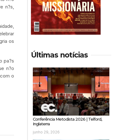
e n?s,
idade,
elebrar
gria os
Últimas notícias
so pa?s
que n?o
 com o
Conferência Metodista 2026 | Telford,
Inglaterra
junho 29, 2026