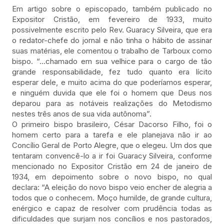
Em artigo sobre o episcopado, também publicado no
Expositor Cristão, em fevereiro de 1933, muito
possivelmente escrito pelo Rev. Guaracy Silveira, que era
o redator-chefe do jornal e não tinha o hábito de assinar
suas matérias, ele comentou o trabalho de Tarboux como
bispo. “…chamado em sua velhice para o cargo de tão
grande responsabilidade, fez tudo quanto era lícito
esperar dele, e muito acima do que poderíamos esperar,
e ninguém duvida que ele foi o homem que Deus nos
deparou para as notáveis realizações do Metodismo
nestes três anos de sua vida autônoma”.
O primeiro bispo brasileiro, César Dacorso Filho, foi o
homem certo para a tarefa e ele planejava não ir ao
Concílio Geral de Porto Alegre, que o elegeu. Um dos que
tentaram convencê-lo a ir foi Guaracy Silveira, conforme
mencionado no Expositor Cristão em 24 de janeiro de
1934, em depoimento sobre o novo bispo, no qual
declara: “A eleição do novo bispo veio encher de alegria a
todos que o conhecem. Moço humilde, de grande cultura,
enérgico e capaz de resolver com prudência todas as
dificuldades que surjam nos concílios e nos pastorados,