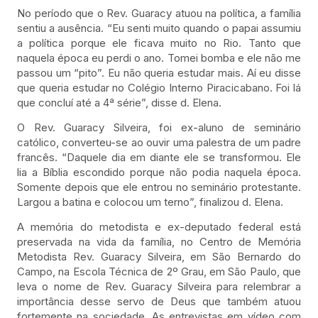
No período que o Rev. Guaracy atuou na política, a família
sentiu a ausência. “Eu senti muito quando o papai assumiu
a política porque ele ficava muito no Rio. Tanto que
naquela época eu perdi o ano. Tomei bomba e ele não me
passou um “pito”. Eu não queria estudar mais. Aí eu disse
que queria estudar no Colégio Interno Piracicabano. Foi lá
que concluí até a 4ª série”, disse d. Elena.
O Rev. Guaracy Silveira, foi ex-aluno de seminário
católico, converteu-se ao ouvir uma palestra de um padre
francês. “Daquele dia em diante ele se transformou. Ele
lia a Bíblia escondido porque não podia naquela época.
Somente depois que ele entrou no seminário protestante.
Largou a batina e colocou um terno”, finalizou d. Elena.
A memória do metodista e ex-deputado federal está
preservada na vida da família, no Centro de Memória
Metodista Rev. Guaracy Silveira, em São Bernardo do
Campo, na Escola Técnica de 2º Grau, em São Paulo, que
leva o nome de Rev. Guaracy Silveira para relembrar a
importância desse servo de Deus que também atuou
fortemente na sociedade. As entrevistas em vídeo com