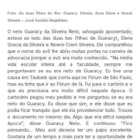
Foto: As duas filhas do Rev. Guaracy Silveira: dona Elena e Noemi
Silveira. – José Geraldo Magalhães
O neto Guaracy da Silveira Neto, advogado aposentado,
estava ao lado das duas tias (filhas de Guaracy), Elena
Gracia da Silveira e Noemi Crem Silveira. Ele compartilhou
que o nome do avô lhe abriu muitas portas na carreira de
advocacia porque o avô era muito conhecido. “Na minha
vida escolar inteira até a faculdade, sempre me
perguntavam se eu era neto de Guaracy. Eu tive uma
causa em Taubaté que corria aqui no Fórum de São Paulo,
mas eu tinha que ir ao Fórum de lá. Fui para o cartório e o
que eu precisava era muito difícil naquela época. O
cartorário pegou meu pedido e me perguntou se eu era
neto do Guaracy. Eu disse que sim, e ele disse que eu
podia ficar tranquilo que ele iria providenciar tudo. Trouxe
o documento no mesmo dia. Algo que era difícil naquela
época”, disse Guaracy Neto. E continuou: “Fico
pensando… Meu avô deveria ter um papo excelente.
Gostaria de um tempo a mais para ter a oportunidade de