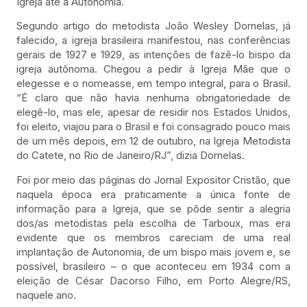
Igreja até a Autonomia.
Segundo artigo do metodista João Wesley Dornelas, já
falecido, a igreja brasileira manifestou, nas conferências
gerais de 1927 e 1929, as intenções de fazê-lo bispo da
igreja autônoma. Chegou a pedir à Igreja Mãe que o
elegesse e o nomeasse, em tempo integral, para o Brasil.
“É claro que não havia nenhuma obrigatoriedade de
elegê-lo, mas ele, apesar de residir nos Estados Unidos,
foi eleito, viajou para o Brasil e foi consagrado pouco mais
de um mês depois, em 12 de outubro, na Igreja Metodista
do Catete, no Rio de Janeiro/RJ”, dizia Dornelas.
Foi por meio das páginas do Jornal Expositor Cristão, que
naquela época era praticamente a única fonte de
informação para a Igreja, que se pôde sentir a alegria
dos/as metodistas pela escolha de Tarboux, mas era
evidente que os membros careciam de uma real
implantação de Autonomia, de um bispo mais jovem e, se
possível, brasileiro – o que aconteceu em 1934 com a
eleição de César Dacorso Filho, em Porto Alegre/RS,
naquele ano.