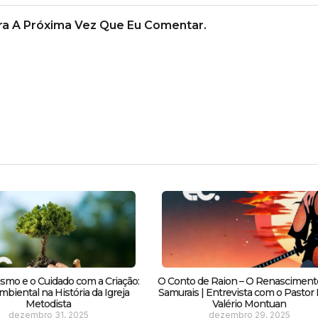
a A Próxima Vez Que Eu Comentar.
smo e o Cuidado com a Criação:
O Conto de Raion – O Renasciment
biental na História da Igreja
Samurais | Entrevista com o Pastor F
Metodista
Valério Montuan
dezembro 31, 2025
dezembro 29, 2025