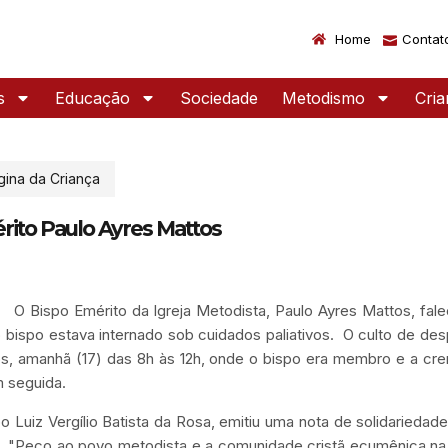
Home
Contat
s
Educação
Sociedade
Metodismo
Cri
gina da Criança
rito Paulo Ayres Mattos
O Bispo Emérito da Igreja Metodista, Paulo Ayres Mattos, fal
bispo estava internado sob cuidados paliativos. O culto de de
os, amanhã (17) das 8h às 12h, onde o bispo era membro e a cr
m seguida.
o Luiz Vergílio Batista da Rosa, emitiu uma nota de solidarieda
. "Peço ao povo metodista e a comunidade cristã ecumênica na