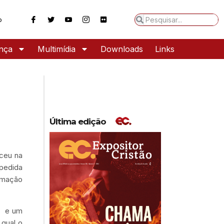
o
ança
Multimídia
Downloads
Links
Última edição
eceu na
spedida
emação
de e um
 qual o