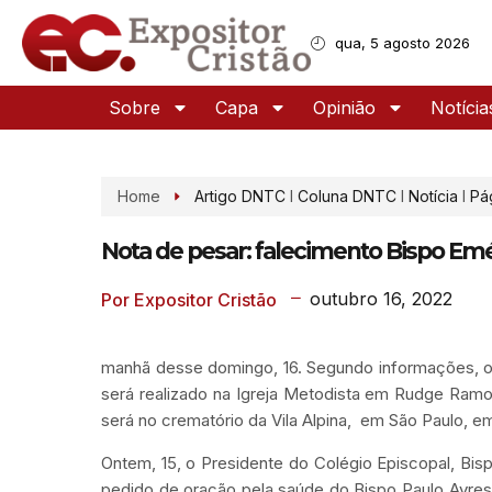
qua, 5 agosto 2026
Sobre
Capa
Opinião
Notícia
Home
Artigo DNTC
I
Coluna DNTC
I
Notícia
I
Pá
Nota de pesar: falecimento Bispo Emé
outubro 16, 2022
Por Expositor Cristão
manhã desse domingo, 16. Segundo informações, o 
será realizado na Igreja Metodista em Rudge Ram
será no crematório da Vila Alpina, em São Paulo, e
Ontem, 15, o Presidente do Colégio Episcopal, Bisp
pedido de oração pela saúde do Bispo Paulo Ayres