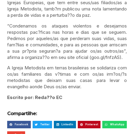
Igrejas Europeias, que tem entre seus/uas filiados/as a
Igreja Metodista, tamb?m publicou uma nota lamentando
a perda de vidas e a perturba??o da paz.
“Condenamos os ataques violentos e desejamos
respostas pac?ficas nas horas e dias que se seguem.
Pedimos por aqueles/as que perderam suas vidas, suas
fam?lias e comunidades, e para as pessoas que arriscam
a sua pr?pria seguran?a para ajudar os/as outros/as”,
afirma a organiza??o em seu site oficial (goo.gl/fnfzAS).
A Igreja Metodista em terras brasileiras se solidariza com
os/as familiares das v?timas e com os/as irm?os/?s
metodistas que deixam suas casas para levar o
evangelho aonde Deus os/as enviar.
Escrito por: Reda??o EC
Compartilhe:
Facebook
Twitter
LinkedIn
Pinterest
WhatsApp