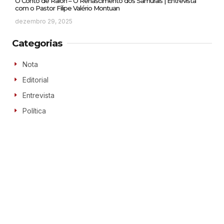
O Conto de Raion – O Renascimento dos Samurais | Entrevista
com o Pastor Filipe Valério Montuan
dezembro 29, 2025
Categorias
Nota
Editorial
Entrevista
Política