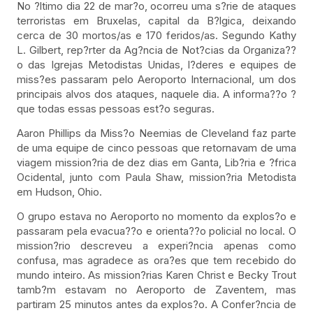
No ?ltimo dia 22 de mar?o, ocorreu uma s?rie de ataques
terroristas em Bruxelas, capital da B?lgica, deixando
cerca de 30 mortos/as e 170 feridos/as. Segundo Kathy
L. Gilbert, rep?rter da Ag?ncia de Not?cias da Organiza??
o das Igrejas Metodistas Unidas, l?deres e equipes de
miss?es passaram pelo Aeroporto Internacional, um dos
principais alvos dos ataques, naquele dia. A informa??o ?
que todas essas pessoas est?o seguras.
Aaron Phillips da Miss?o Neemias de Cleveland faz parte
de uma equipe de cinco pessoas que retornavam de uma
viagem mission?ria de dez dias em Ganta, Lib?ria e ?frica
Ocidental, junto com Paula Shaw, mission?ria Metodista
em Hudson, Ohio.
O grupo estava no Aeroporto no momento da explos?o e
passaram pela evacua??o e orienta??o policial no local. O
mission?rio descreveu a experi?ncia apenas como
confusa, mas agradece as ora?es que tem recebido do
mundo inteiro. As mission?rias Karen Christ e Becky Trout
tamb?m estavam no Aeroporto de Zaventem, mas
partiram 25 minutos antes da explos?o. A Confer?ncia de