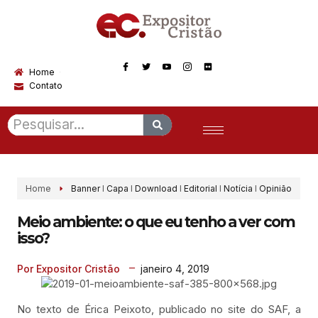
Home
Contato
Home
Banner
I
Capa
I
Download
I
Editorial
I
Notícia
I
Opinião
Meio ambiente: o que eu tenho a ver com
isso?
janeiro 4, 2019
Por Expositor Cristão
No texto de Érica Peixoto, publicado no site do SAF, a