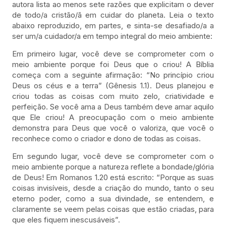
autora lista ao menos sete razões que explicitam o dever
de todo/a cristão/ã em cuidar do planeta. Leia o texto
abaixo reproduzido, em partes, e sinta-se desafiado/a a
ser um/a cuidador/a em tempo integral do meio ambiente:
Em primeiro lugar, você deve se comprometer com o
meio ambiente porque foi Deus que o criou! A Bíblia
começa com a seguinte afirmação: “No princípio criou
Deus os céus e a terra” (Gênesis 1.1). Deus planejou e
criou todas as coisas com muito zelo, criatividade e
perfeição. Se você ama a Deus também deve amar aquilo
que Ele criou! A preocupação com o meio ambiente
demonstra para Deus que você o valoriza, que você o
reconhece como o criador e dono de todas as coisas.
Em segundo lugar, você deve se comprometer com o
meio ambiente porque a natureza reflete a bondade/glória
de Deus! Em Romanos 1.20 está escrito: “Porque as suas
coisas invisíveis, desde a criação do mundo, tanto o seu
eterno poder, como a sua divindade, se entendem, e
claramente se veem pelas coisas que estão criadas, para
que eles fiquem inescusáveis”.