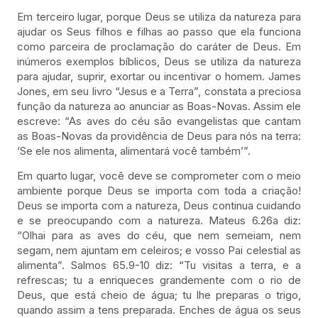
Em terceiro lugar, porque Deus se utiliza da natureza para
ajudar os Seus filhos e filhas ao passo que ela funciona
como parceira de proclamação do caráter de Deus. Em
inúmeros exemplos bíblicos, Deus se utiliza da natureza
para ajudar, suprir, exortar ou incentivar o homem. James
Jones, em seu livro “Jesus e a Terra”, constata a preciosa
função da natureza ao anunciar as Boas-Novas. Assim ele
escreve: “As aves do céu são evangelistas que cantam
as Boas-Novas da providência de Deus para nós na terra:
‘Se ele nos alimenta, alimentará você também’”.
Em quarto lugar, você deve se comprometer com o meio
ambiente porque Deus se importa com toda a criação!
Deus se importa com a natureza, Deus continua cuidando
e se preocupando com a natureza. Mateus 6.26a diz:
“Olhai para as aves do céu, que nem semeiam, nem
segam, nem ajuntam em celeiros; e vosso Pai celestial as
alimenta”. Salmos 65.9-10 diz: “Tu visitas a terra, e a
refrescas; tu a enriqueces grandemente com o rio de
Deus, que está cheio de água; tu lhe preparas o trigo,
quando assim a tens preparada. Enches de água os seus