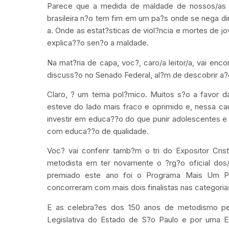
Parece que a medida de maldade de nossos/as re
brasileira n?o tem fim em um pa?s onde se nega di
a. Onde as estat?sticas de viol?ncia e mortes de j
explica??o sen?o a maldade.
Na mat?ria de capa, voc?, caro/a leitor/a, vai en
discuss?o no Senado Federal, al?m de descobrir a?
Claro, ? um tema pol?mico. Muitos s?o a favor d
esteve do lado mais fraco e oprimido e, nessa ca
investir em educa??o do que punir adolescentes e j
com educa??o de qualidade.
Voc? vai conferir tamb?m o tri do Expositor Cri
metodista em ter novamente o ?rg?o oficial dos
premiado este ano foi o Programa Mais Um Po
concorreram com mais dois finalistas nas categorias
E as celebra?es dos 150 anos de metodismo pe
Legislativa do Estado de S?o Paulo e por uma E