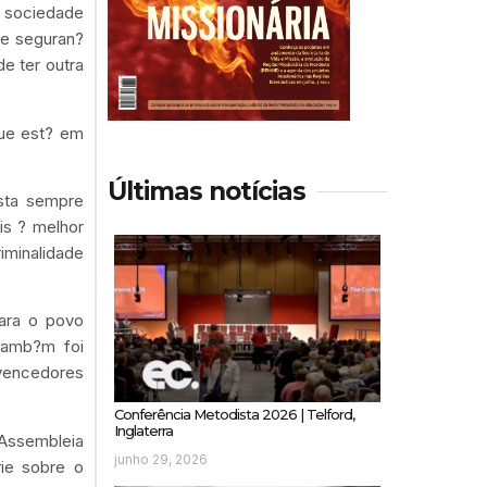
a sociedade
 e seguran?
e ter outra
que est? em
Últimas notícias
ista sempre
is ? melhor
iminalidade
para o povo
 tamb?m foi
vencedores
Conferência Metodista 2026 | Telford,
Inglaterra
Assembleia
junho 29, 2026
ie sobre o