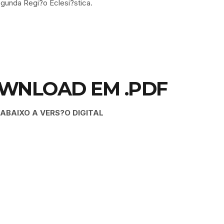
gunda Regi?o Eclesi?stica.
OWNLOAD EM .PDF
 ABAIXO A VERS?O DIGITAL