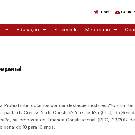
Home
Contat
s
Educação
Sociedade
Metodismo
Cri
de penal
Protestante, optamos por dar destaque nesta edi??o a um te
na pauta da Comiss?o de Constitui??o e Justi?a (CCJ) do Senad
rra?o, na proposta de Emenda Constitucional (PEC) 33/2012 de
e penal de 18 para 16 anos.