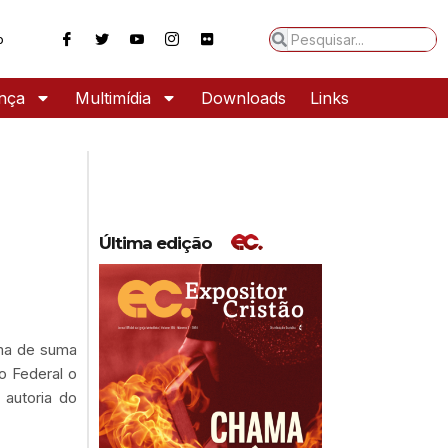
o
ança
Multimídia
Downloads
Links
Última edição
ma de suma
o Federal o
 autoria do