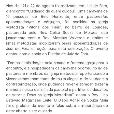
Nos dias 21 e 22 de agosto foi realizado, em Juiz de Fora,
o encontro “Cuidando de quem cuidou”. Uma caravana de
16 pessoas de Belo Horizonte, entre pastores/as
aposentados/as e cônjuges, foi acolhida na igreja
Metodista “Vitória dos Fiéis”, no bairro de Lourdes,
pastoreada pelo Rev. Celso Souza de Moraes, que
juntamente com o Rev. Messias Valverde e irmãos e
irmãs metodistas mobilizaram os/as aposentados/as de
Juiz de Fora e região para esta celebração. O evento
contou com o apoio do Distrito de Juiz de Fora.
“Fomos acolhidos/as pela amada e fraterna igreja para o
encontro, e a hospedagem da caravana ocorreu no lar de
pastores e membros da igreja metodista, oportunizando a
vivenciarmos momentos de muita alegria e de verdadeira
confraternização, onde pudemos rever e abraçar, trazer à
memória nossa caminhada pastoral e partilhar os desafios
de servir a Deus na Igreja Metodista”, conta o Rev. Lino
Estevão Magalhães Leite. O Bispo Adriel de Souza Maia
foi o preletor do evento e falou sobre a importância de
estar aberto a ser cuidado.