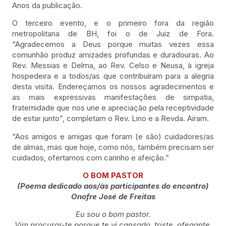
Anos da publicação.
O terceiro evento, e o primeiro fora da região
metropolitana de BH, foi o de Juiz de Fora.
“Agradecemos a Deus porque muitas vezes essa
comunhão produz amizades profundas e duradouras. Ao
Rev. Messias e Delma, ao Rev. Celso e Neusa, à igreja
hospedeira e a todos/as que contribuíram para a alegria
desta visita. Endereçamos os nossos agradecimentos e
as mais expressivas manifestações de simpatia,
fraternidade que nos une e apreciação pela receptividade
de estar junto”, completam o Rev. Lino e a Revda. Airam.
“Aos amigos e amigas que foram (e são) cuidadores/as
de almas, mas que hoje, como nós, também precisam ser
cuidados, ofertamos com carinho e afeição.”
O BOM PASTOR
(Poema dedicado aos/às participantes do encontro)
Onofre José de Freitas
Eu sou o bom pastor.
Vim procurar-te porque te vi cansado, triste, ofegante,