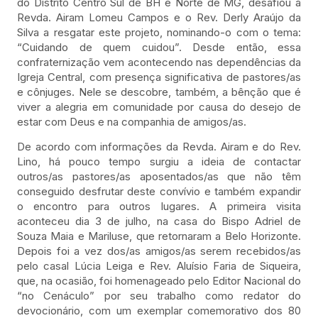
do Distrito Centro Sul de BH e Norte de MG, desafiou a
Revda. Airam Lomeu Campos e o Rev. Derly Araújo da
Silva a resgatar este projeto, nominando-o com o tema:
“Cuidando de quem cuidou”. Desde então, essa
confraternização vem acontecendo nas dependências da
Igreja Central, com presença significativa de pastores/as
e cônjuges. Nele se descobre, também, a bênção que é
viver a alegria em comunidade por causa do desejo de
estar com Deus e na companhia de amigos/as.
De acordo com informações da Revda. Airam e do Rev.
Lino, há pouco tempo surgiu a ideia de contactar
outros/as pastores/as aposentados/as que não têm
conseguido desfrutar deste convívio e também expandir
o encontro para outros lugares. A primeira visita
aconteceu dia 3 de julho, na casa do Bispo Adriel de
Souza Maia e Mariluse, que retornaram a Belo Horizonte.
Depois foi a vez dos/as amigos/as serem recebidos/as
pelo casal Lúcia Leiga e Rev. Aluísio Faria de Siqueira,
que, na ocasião, foi homenageado pelo Editor Nacional do
“no Cenáculo” por seu trabalho como redator do
devocionário, com um exemplar comemorativo dos 80