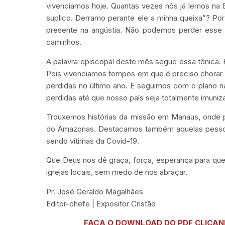
vivenciamos hoje. Quantas vezes nós já lemos na 
suplico. Derramo perante ele a minha queixa”? P
presente na angústia. Não podemos perder esse 
caminhos.
A palavra episcopal deste mês segue essa tônica. 
Pois vivenciamos tempos em que é preciso chorar 
perdidas no último ano. E seguimos com o plano na
perdidas até que nosso país seja totalmente imuniz
Trouxemos histórias da missão em Manaus, onde pes
do Amazonas. Destacamos também aquelas pessoas
sendo vítimas da Covid-19.
Que Deus nos dê graça, força, esperança para que
igrejas locais, sem medo de nos abraçar.
Pr. José Geraldo Magalhães
Editor-chefe | Expositor Cristão
FAÇA O DOWNLOAD DO PDF CLICAN