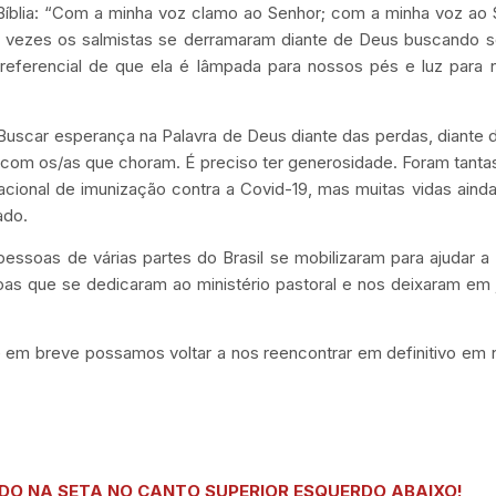
Bíblia: “Com a minha voz clamo ao Senhor; com a minha voz ao
or vezes os salmistas se derramaram diante de Deus buscando s
referencial de que ela é lâmpada para nossos pés e luz para 
Buscar esperança na Palavra de Deus diante das perdas, diante d
com os/as que choram. É preciso ter generosidade. Foram tanta
cional de imunização contra a Covid-19, mas muitas vidas aind
ado.
soas de várias partes do Brasil se mobilizaram para ajudar a 
 que se dedicaram ao ministério pastoral e nos deixaram em j
 em breve possamos voltar a nos reencontrar em definitivo em
DO NA SETA NO
CANTO SUPERIOR ESQUERDO
ABAIXO!