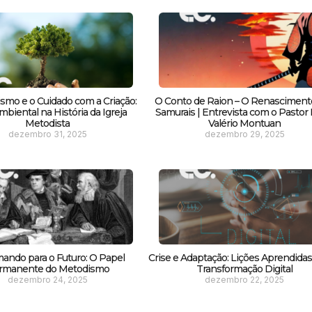
smo e o Cuidado com a Criação:
O Conto de Raion – O Renasciment
biental na História da Igreja
Samurais | Entrevista com o Pastor F
Metodista
Valério Montuan
dezembro 31, 2025
dezembro 29, 2025
ando para o Futuro: O Papel
Crise e Adaptação: Lições Aprendida
rmanente do Metodismo
Transformação Digital
dezembro 24, 2025
dezembro 22, 2025