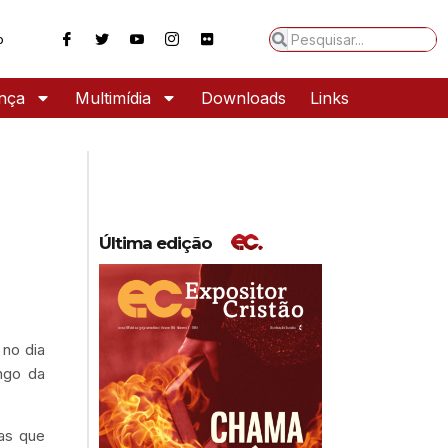
o
ança
Multimídia
Downloads
Links
Última edição
 no dia
ngo da
 as que