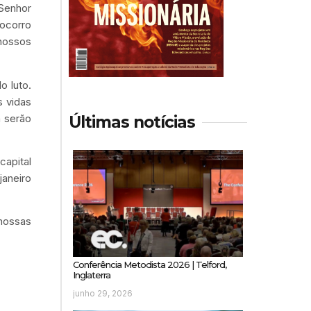
 Senhor
ocorro
nossos
o luto.
s vidas
a serão
Últimas notícias
capital
aneiro
 nossas
Conferência Metodista 2026 | Telford,
Inglaterra
junho 29, 2026