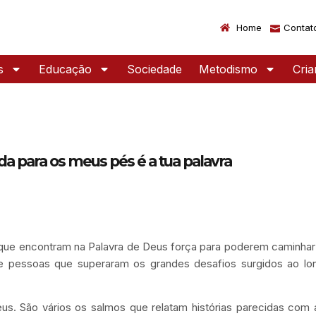
Home
Contat
s
Educação
Sociedade
Metodismo
Cri
a para os meus pés é a tua palavra
 que encontram na Palavra de Deus força para poderem caminhar
e pessoas que superaram os grandes desafios surgidos ao lo
us. São vários os salmos que relatam histórias parecidas com