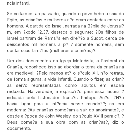
ncia infantil.
Se voltarmos ao passado, quando o povo hebreu saiu do
Egito, as crian?as e mulheres n?o eram contadas entre os
homens. A partida de Israel, narrada na B?blia de Jerusal?
m, em ?xodo 12.37, destaca o seguinte: ?Os filhos de
Israel partiram de Rams?s em dire??o a Sucot, cerca de
seiscentos mil homens a p? ? somente homens, sem
contar suas fam?lias (mulheres e crian?as)?.
Um dos documentos da Igreja Metodista, a Pastoral da
Crian?a, reconhece isso ao abordar o tema da crian?a na
era medieval: ?Pelo menos at? o s?culo XII, n?o retrata,
de forma alguma, a vida infantil. Quando o fizer, as crian?
as ser?o representadas como adultos em escala
reduzida. Na verdade, a explica??o para essa lacuna ?
indicada pelo historiador franc?s Philippe Ari?s: ?N?o
havia lugar para a inf?ncia nesse mundo??; na era
moderna: ?As crian?as come?am a sair do anonimato?, e
desde a ?poca de John Wesley, do s?culo XVIII para c?, ?
Deus come?a a sua obra com as crian?as?, diz o
documento.