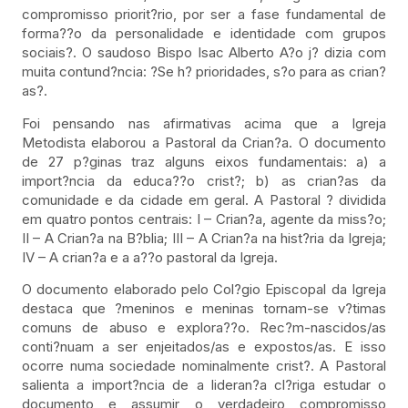
compromisso priorit?rio, por ser a fase fundamental de
forma??o da personalidade e identidade com grupos
sociais?. O saudoso Bispo Isac Alberto A?o j? dizia com
muita contund?ncia: ?Se h? prioridades, s?o para as crian?
as?.
Foi pensando nas afirmativas acima que a Igreja
Metodista elaborou a Pastoral da Crian?a. O documento
de 27 p?ginas traz alguns eixos fundamentais: a) a
import?ncia da educa??o crist?; b) as crian?as da
comunidade e da cidade em geral. A Pastoral ? dividida
em quatro pontos centrais: I – Crian?a, agente da miss?o;
II – A Crian?a na B?blia; III – A Crian?a na hist?ria da Igreja;
IV – A crian?a e a a??o pastoral da Igreja.
O documento elaborado pelo Col?gio Episcopal da Igreja
destaca que ?meninos e meninas tornam-se v?timas
comuns de abuso e explora??o. Rec?m-nascidos/as
conti?nuam a ser enjeitados/as e expostos/as. E isso
ocorre numa sociedade nominalmente crist?. A Pastoral
salienta a import?ncia de a lideran?a cl?riga estudar o
documento e assumir o verdadeiro compromisso