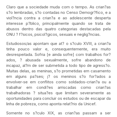
Claro que a sociedade muda com o tempo. As crian?as
s?o lembradas, s?o contadas no Censo Demogr?fico, e a
viol?ncia contra a crian?a e ao adolescente desperta
interesse p?blico, principalmente quando se trata de
abusos dentro das quatro categorias destacadas pela
ONU ? f?sicos, psicol?gicos, sexuais e neglig?ncias.
Estudiosos/as apontam que at? o s?culo XVIII, a crian?a
tinha pouco valor e, consequentemente, era muito
desrespeitada. Sofria [e ainda sofre] com trabalhos for?
ados, ? abusada sexualmente, sofre abandono de
incapaz, al?m de ser submetida a todo tipo de agress?o.
Muitas delas, as meninas, s?o prometidas em casamento
em alguns pa?ses; j? os meninos s?o for?ados a
envolver-se em conflitos como soldados-crian?a ou a
trabalhar em condi?es arriscadas como crian?as
trabalhadoras ? situa?es que limitam severamente as
oportunidades para concluir os estudos ou de escapar da
linha de pobreza, como aponta relat?rio da Unicef.
Somente no s?culo XIX, as crian?as passam a ser