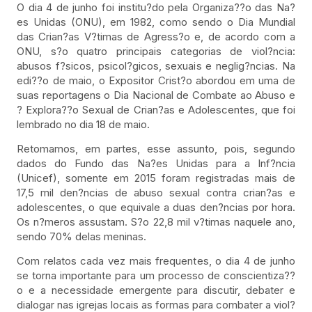
O dia 4 de junho foi institu?do pela Organiza??o das Na?
es Unidas (ONU), em 1982, como sendo o Dia Mundial
das Crian?as V?timas de Agress?o e, de acordo com a
ONU, s?o quatro principais categorias de viol?ncia:
abusos f?sicos, psicol?gicos, sexuais e neglig?ncias. Na
edi??o de maio, o Expositor Crist?o abordou em uma de
suas reportagens o Dia Nacional de Combate ao Abuso e
? Explora??o Sexual de Crian?as e Adolescentes, que foi
lembrado no dia 18 de maio.
Retomamos, em partes, esse assunto, pois, segundo
dados do Fundo das Na?es Unidas para a Inf?ncia
(Unicef), somente em 2015 foram registradas mais de
17,5 mil den?ncias de abuso sexual contra crian?as e
adolescentes, o que equivale a duas den?ncias por hora.
Os n?meros assustam. S?o 22,8 mil v?timas naquele ano,
sendo 70% delas meninas.
Com relatos cada vez mais frequentes, o dia 4 de junho
se torna importante para um processo de conscientiza??
o e a necessidade emergente para discutir, debater e
dialogar nas igrejas locais as formas para combater a viol?