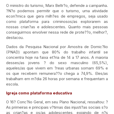
O ministro do turismo, Marx Beltr?o, defende a campanha.
?N?o podemos permitir que o turismo, uma atividade
econ?mica que gera milh?es de empregos, seja usado
como plataforma para criminosos/as explorarem as
nossas crian?as e adolescentes. Quanto mais pessoas
conseguirmos envolver nessa rede de prote??o, melhor?,
destacou.
Dados da Pesquisa Nacional por Amostra de Domic?lio
(PNAD) apontam que 80% do trabalho infantil se
concentra hoje na faixa et?ria de 14 a 17 anos. A maioria
desses/as jovens ? do sexo masculino (65,5%),
aqueles/as que vivem em ?reas urbanas somam 69% e
os que recebem remunera??o chega a 74,9%. Eles/as
trabalham em m?dia 26 horas por semana e frequentam a
escola.
Igreja como plataforma educativa
O 16? Conc?lio Geral, em seu Plano Nacional, ressaltou: ?
As primeiras e principais v?timas das injusti?as sociais s?o
as crian?as e os/as adolescentes, exigindo de n?s