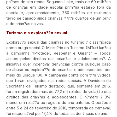
pa?ses de alta renda. Segundo Lake, mais de 60 milh?es
de crian?as em idade escolar prim?ria estar?o fora da
escola e, aproximadamente, 750 milh?es de mulheres
ter?o se casado ainda crian?as ? tr?s quartos de um bilh?
o de crian?as noivas.
Turismo e a explora??o sexual
Explora??o sexual das crian?as no turismo ? classificada
como praga social. O Minist?rio do Turismo (MTur) lan?ou
a campanha ?Proteger, Respeitar e Garantir – Todos
Juntos pelos direitos das crian?as e adolescentes?. A
iniciativa quer incentivar den?ncias contra qualquer caso
de abuso ou explora??o de crian?as e adolescentes, por
meio do Disque 100. A campanha conta com tr?s v?deos
que foram divulgados nas redes sociais. A Ouvidoria da
Secretaria de Turismo destacou que, somente em 2016,
foram registrados mais de 77,2 mil relatos de viola??o dos
direitos das crian?as e adolescentes. O n?mero ? 3%
menor em rela??o ao registro do ano anterior. O per?odo
entre 5 e 24 de fevereiro de 2016, temporada de carnaval,
foi respons?vel por 17,4% de todas as den?ncias do ano.