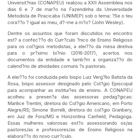
Universit?rias (CONAPEU) realizou a XXII Assembleia nos
dias 6 e 7 de mar?o na Fazendinha da Universidade
Metodista de Piracicaba (UNIMEP) sob o tema: ?Se o teu
cora??o ? igual ao meu, d?-me a m?o? (John Wesley).
Dentre os assuntos que foram discutidos no encontro
est? a confec??o do Curr?culo ?nico de Ensino Religioso
para os col?gios metodistas, a elei??o da mesa diretiva
para o pr?ximo bi?nio (2016-2017), acertos nos
documentos da entidade e tamb?m a organiza??o do
calend?rio de atividades comuns ?s pastorais.
A elei??o foi conduzida pelo bispo Luiz Verg?lio Batista da
Rosa, bispo assessor designado pelo Col?gio Episcopal
para acompanhar as institui?es de ensino. A CONAPEU
acolheu a presen?a das assessoras pedag?gicas:
Marilice Trentini, diretora do Col?gio Americano, em Porto
Alegre/RS; Simone Borrelli, diretora do col?gio Granbery,
em Juiz de Fora/MG e Horizontina Canfield, Pedagoga.
Essas mulheres valorosas est?o assessorando os/as
pastores/as e professores/as de Ensino Religioso na
elabora??o do novo curr?culo.