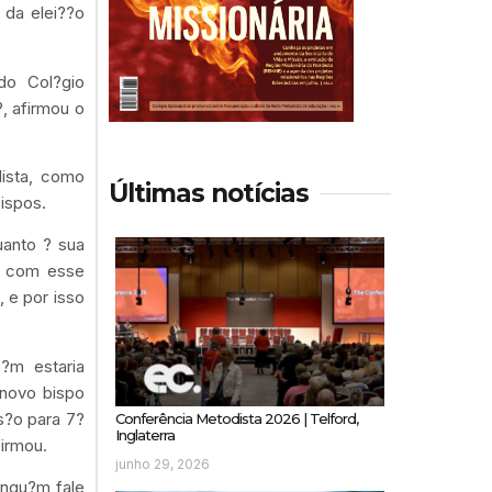
 da elei??o
do Col?gio
, afirmou o
ista, como
Últimas notícias
ispos.
uanto ? sua
ar com esse
 e por isso
b?m estaria
 novo bispo
ss?o para 7?
Conferência Metodista 2026 | Telford,
Inglaterra
firmou.
junho 29, 2026
ingu?m fale