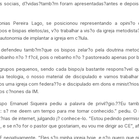
es sociais, d?vidas?tamb?m foram apresentadas?antes e depois
nias Pereira Lago, se posicionou representando a opini?o 
 e bispas eleitos/as, v?o trabalhar a vis?o da igreja metodista?
utonomia de implantar a igreja em c?lula.
 defendeu tamb?m?que os bispos zelar?o pela doutrina metod
anho n?o ? f?cil, pois o rebanho n?o ? pastoreado apenas por b
u grupos pequenos, sendo cada bispo/a bastante respons?vel q
a teologia, o nosso material de discipulado e vamos trabalh
s uma igreja com federa??o e discipulado em dons e minist?rios,
os c?nones da IM.
spo Emanuel Siqueira pediu a palavra de privil?gio.??Eu tam
so: s? me deem um tempo para me tornar conhecido.” pediu. O
t?rias de internet, julgando j? conhece-lo. “Estou pedindo permi
 se n?o for o pastor que gostariam, eu vou me dirigir ao CE”, a
RE negativamente. “Eles s?o minha igreja hoje, e n?o quero que n