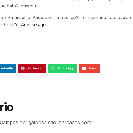
que bato?, brincou.
Bispo Emanuel e Anderson Tinoco ap?s o momento do esclare
r Crist?o.
Acesse aqui.
LinkedIn
Pinterest
WhatsApp
Email
rio
Campos obrigatórios são marcados com
*