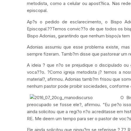
metodista, como a celular ou apost?lica. Nas red
episcopal.
Ap?s o pedido de esclarecimento, o Bispo Ado
Episcopal.??Temos convic??o de que todos os bispos
Bispo Adonias, garantindo que nenhum bispo/a tem a
Adonias assumiu que esse problema existe, mas
sempre fizeram. Tamb?m disse que pastorear um reb
A ideia ? que n?o se prejudique o discipulado o
voca??o. ?Como igreja metodista j? temos a noss
material?, afirmou. Adonias tamb?m frisou que somo
nenhum pastor pode proibir sociedades, conforme 
O Bi
preocupado se fosse ele?, afirmou. “Eu pe?o is
ainda solicitou que a regi?o n?o acreditasse em his
RE. Me deem um tempo para ser o pastor de voc?s, e
Ele ainda solicitou que ningu?m se referisse ? 7? 