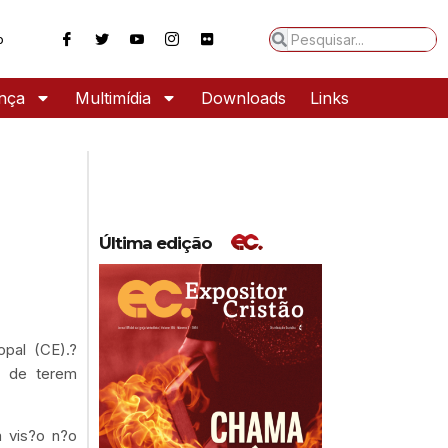
o
ança
Multimídia
Downloads
Links
Última edição
pal (CE).?
s de terem
a vis?o n?o