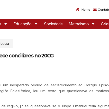
Home
Contat
s
Educação
Sociedade
Metodismo
Cri
otícia
ece conciliares no 20CG
u um inesperado pedido de esclarecimento ao Col?gio Episco
gi?o Eclesi?stica, leu um texto que questionava os motivo
 da regi?o, j? se questionava se o Bispo Emanuel teria algum