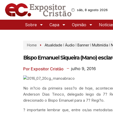
sáb, 8 agosto 2026
Sobre
Capa
Opinião
Notícia
Home
Atualidade
I
Áudio
I
Banner
I
Multimídia
I
N
Bispo Emanuel Siqueira (Mano) esclar
julho 9, 2016
Por Expositor Cristão
No in?cio da primeira sess?o de hoje, acontece
Anderson Dias Tinoco, delegado leigo da 7? Re
direcionado o Bispo Emanuel para a 7? Regi?o.
? importante lembrar que, entre os/as metodistas