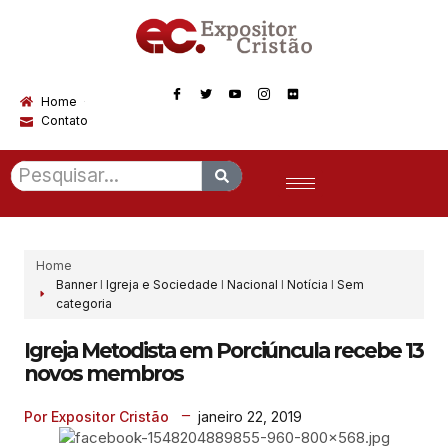
Home
Contato
Home
Banner
I
Igreja e Sociedade
I
Nacional
I
Notícia
I
Sem
categoria
Igreja Metodista em Porciúncula recebe 13
novos membros
janeiro 22, 2019
Por Expositor Cristão