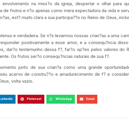
 envolvimento na miss?o da igreja, despertar o olhar para qu
 de frutos e n?o apenas como mera espectadora da vida e serv
?as, est? muito clara a sua participa??o no Reino de Deus, inclu
ntensa e verdadeira. Se n?s levarmos nossas crian?as a uma ca
responder positivamente a esse amor, e a consequ?ncia disso
ces, dar?o testemunho dessa f?, far?o op?es pelos valores do 
ente. Os frutos ser?o consequ?ncias naturais de sua f?.
omento junto de sua crian?a como uma grande oportunidad
ao seu acervo de constru??o e amadurecimento de f? e consider
us, volta vazio.
LinkedIn
Pinterest
WhatsApp
Email