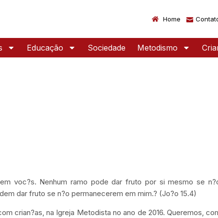
Home
Contat
s
Educação
Sociedade
Metodismo
Cri
em voc?s. Nenhum ramo pode dar fruto por si mesmo se n?
dem dar fruto se n?o permanecerem em mim.? (Jo?o 15.4)
o com crian?as, na Igreja Metodista no ano de 2016. Queremos, c