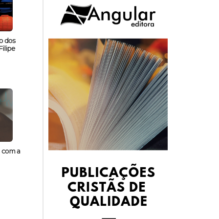
o dos
ilipe
s com a