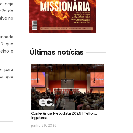
e seja
i?o do
sive no
minhada
 ? que
Últimas notícias
Reino e
e para
ar que
Conferência Metodista 2026 | Telford,
Inglaterra
junho 29, 2026