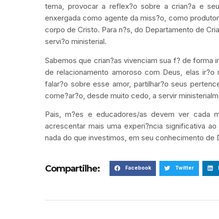
tema, provocar a reflex?o sobre a crian?a e seu
enxergada como agente da miss?o, como produtora
corpo de Cristo. Para n?s, do Departamento de Crian
servi?o ministerial.
Sabemos que crian?as vivenciam sua f? de forma i
de relacionamento amoroso com Deus, elas ir?o 
falar?o sobre esse amor, partilhar?o seus perten
come?ar?o, desde muito cedo, a servir ministerialm
Pais, m?es e educadores/as devem ver cada m
acrescentar mais uma experi?ncia significativa 
nada do que investimos, em seu conhecimento de De
Compartilhe:
Facebook
Twitter