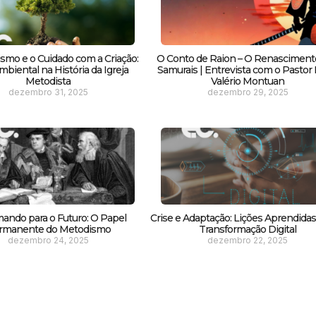
smo e o Cuidado com a Criação:
O Conto de Raion – O Renasciment
biental na História da Igreja
Samurais | Entrevista com o Pastor F
Metodista
Valério Montuan
dezembro 31, 2025
dezembro 29, 2025
ando para o Futuro: O Papel
Crise e Adaptação: Lições Aprendida
rmanente do Metodismo
Transformação Digital
dezembro 24, 2025
dezembro 22, 2025