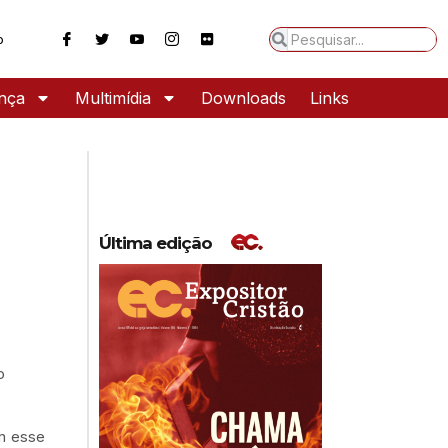
o
ança
Multimídia
Downloads
Links
Última edição
o
om esse