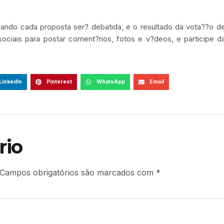
uando cada proposta ser? debatida, e o resultado da vota??o 
ciais para postar coment?rios, fotos e v?deos, e participe d
LinkedIn
Pinterest
WhatsApp
Email
rio
Campos obrigatórios são marcados com
*