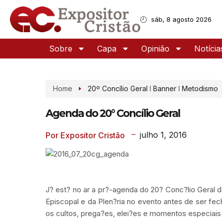
sáb, 8 agosto 2026
Sobre
Capa
Opinião
Notícia
Home
20º Concílio Geral
I
Banner
I
Metodismo
Agenda do 20° Concílio Geral
julho 1, 2016
Por Expositor Cristão
J? est? no ar a pr?-agenda do 20? Conc?lio Geral 
Episcopal e da Plen?ria no evento antes de ser f
os cultos, prega?es, elei?es e momentos especiais