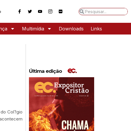
o
ança
Multimídia
Downloads
Links
Última edição
 do Col?gio
o acontecem