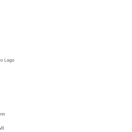
do Lago
ann
NM)