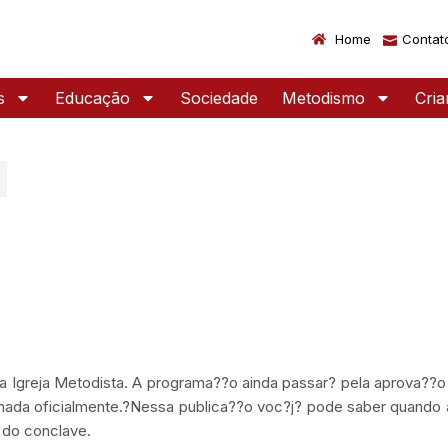
Home
Contat
s
Educação
Sociedade
Metodismo
Cri
da Igreja Metodista. A programa??o ainda passar? pela aprova??o
echada oficialmente.?Nessa publica??o voc?j? pode saber quand
 do conclave.