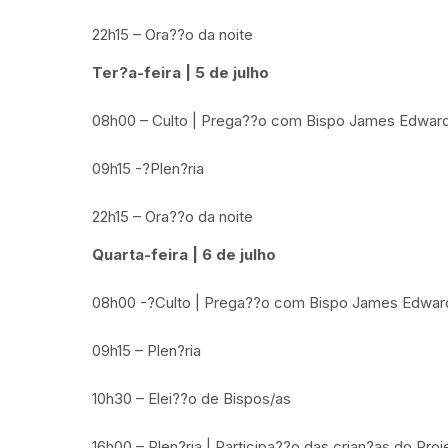
22h15 – Ora??o da noite
Ter?a-feira | 5 de julho
08h00 – Culto | Prega??o com Bispo James Edwar
09h15 -?Plen?ria
22h15 – Ora??o da noite
Quarta-feira | 6 de julho
08h00 -?Culto | Prega??o com Bispo James Edwa
09h15 – Plen?ria
10h30 – Elei??o de Bispos/as
16h00 – Plen?ria | Participa??o das crian?as do Pr