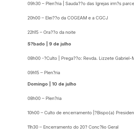
09h30 – Plen?ria | Sauda??o das Igrejas irm?s parce
20h00 – Elei??o da COGEAM e a CGCJ
22h15 – Ora??o da noite
S?bado | 9 de julho
08h00 -?Culto | Prega??o: Revda. Lizzete Gabriel-
09h15 – Plen?ria
Domingo | 10 de julho
08h00 – Plen?ria
10h00 – Culto de encerramento |?Bispo(a) Preside
11h30 – Encerramento do 20? Conc?lio Geral