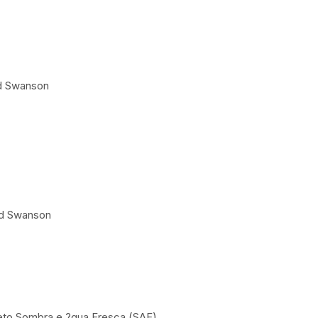
d Swanson
rd Swanson
ojeto Sombra e ?gua Fresca (SAF)