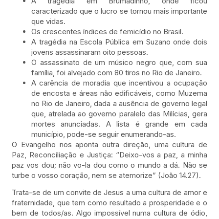
A tragédia em Brumadinho, onde ficou
caracterizado que o lucro se tornou mais importante
que vidas.
Os crescentes índices de femicídio no Brasil.
A tragédia na Escola Pública em Suzano onde dois
jovens assassinaram oito pessoas.
O assassinato de um músico negro que, com sua
família, foi alvejado com 80 tiros no Rio de Janeiro.
A carência de moradia que incentivou a ocupação
de encosta e áreas não edificáveis, como Muzema
no Rio de Janeiro, dada a ausência de governo legal
que, atrelada ao governo paralelo das Milícias, gera
mortes anunciadas. A lista é grande em cada
município, pode-se seguir enumerando-as.
O Evangelho nos aponta outra direção, uma cultura de
Paz, Reconciliação e Justiça: “Deixo-vos a paz, a minha
paz vos dou; não vo-la dou como o mundo a dá. Não se
turbe o vosso coração, nem se atemorize” (João 14.27).
Trata-se de um convite de Jesus a uma cultura de amor e
fraternidade, que tem como resultado a prosperidade e o
bem de todos/as. Algo impossível numa cultura de ódio,