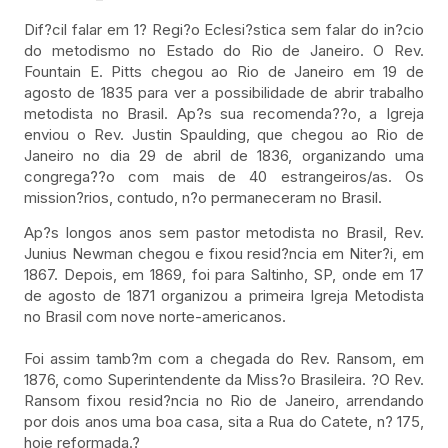
Dif?cil falar em 1? Regi?o Eclesi?stica sem falar do in?cio
do metodismo no Estado do Rio de Janeiro. O Rev.
Fountain E. Pitts chegou ao Rio de Janeiro em 19 de
agosto de 1835 para ver a possibilidade de abrir trabalho
metodista no Brasil. Ap?s sua recomenda??o, a Igreja
enviou o Rev. Justin Spaulding, que chegou ao Rio de
Janeiro no dia 29 de abril de 1836, organizando uma
congrega??o com mais de 40 estrangeiros/as. Os
mission?rios, contudo, n?o permaneceram no Brasil.
Ap?s longos anos sem pastor metodista no Brasil, Rev.
Junius Newman chegou e fixou resid?ncia em Niter?i, em
1867. Depois, em 1869, foi para Saltinho, SP, onde em 17
de agosto de 1871 organizou a primeira Igreja Metodista
no Brasil com nove norte-americanos.
Foi assim tamb?m com a chegada do Rev. Ransom, em
1876, como Superintendente da Miss?o Brasileira. ?O Rev.
Ransom fixou resid?ncia no Rio de Janeiro, arrendando
por dois anos uma boa casa, sita a Rua do Catete, n? 175,
hoje reformada.?