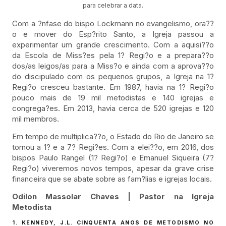
para celebrar a data.
Com a ?nfase do bispo Lockmann no evangelismo, ora??
o e mover do Esp?rito Santo, a Igreja passou a
experimentar um grande crescimento. Com a aquisi??o
da Escola de Miss?es pela 1? Regi?o e a prepara??o
dos/as leigos/as para a Miss?o e ainda com a aprova??o
do discipulado com os pequenos grupos, a Igreja na 1?
Regi?o cresceu bastante. Em 1987, havia na 1? Regi?o
pouco mais de 19 mil metodistas e 140 igrejas e
congrega?es. Em 2013, havia cerca de 520 igrejas e 120
mil membros.
Em tempo de multiplica??o, o Estado do Rio de Janeiro se
tornou a 1? e a 7? Regi?es. Com a elei??o, em 2016, dos
bispos Paulo Rangel (1? Regi?o) e Emanuel Siqueira (7?
Regi?o) viveremos novos tempos, apesar da grave crise
financeira que se abate sobre as fam?lias e igrejas locais.
Odilon Massolar Chaves | Pastor na Igreja
Metodista
1. KENNEDY, J.L. CINQUENTA ANOS DE METODISMO NO