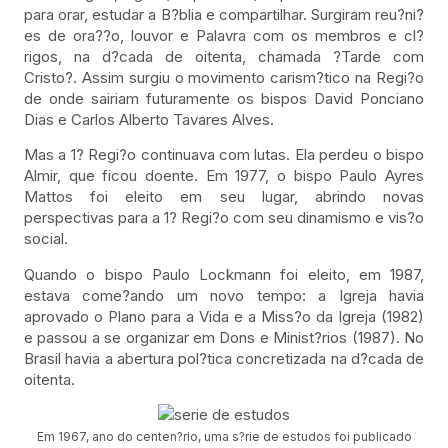
para orar, estudar a B?blia e compartilhar. Surgiram reu?ni?
es de ora??o, louvor e Palavra com os membros e cl?
rigos, na d?cada de oitenta, chamada ?Tarde com
Cristo?. Assim surgiu o movimento carism?tico na Regi?o
de onde sairiam futuramente os bispos David Ponciano
Dias e Carlos Alberto Tavares Alves.
Mas a 1? Regi?o continuava com lutas. Ela perdeu o bispo
Almir, que ficou doente. Em 1977, o bispo Paulo Ayres
Mattos foi eleito em seu lugar, abrindo novas
perspectivas para a 1? Regi?o com seu dinamismo e vis?o
social.
Quando o bispo Paulo Lockmann foi eleito, em 1987,
estava come?ando um novo tempo: a Igreja havia
aprovado o Plano para a Vida e a Miss?o da Igreja (1982)
e passou a se organizar em Dons e Minist?rios (1987). No
Brasil havia a abertura pol?tica concretizada na d?cada de
oitenta.
Em 1967, ano do centen?rio, uma s?rie de estudos foi publicado