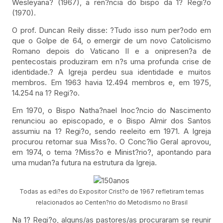
Wesleyana? (1967), a ren?ncia do bispo da 1? Regi?o
(1970).
O prof. Duncan Reily disse: ?Tudo isso num per?odo em
que o Golpe de 64, o emergir de um novo Catolicismo
Romano depois do Vaticano II e a onipresen?a de
pentecostais produziram em n?s uma profunda crise de
identidade.? A Igreja perdeu sua identidade e muitos
membros. Em 1963 havia 12.494 membros e, em 1975,
14.254 na 1? Regi?o.
Em 1970, o Bispo Natha?nael Inoc?ncio do Nascimento
renunciou ao episcopado, e o Bispo Almir dos Santos
assumiu na 1? Regi?o, sendo reeleito em 1971. A Igreja
procurou retomar sua Miss?o. O Conc?lio Geral aprovou,
em 1974, o tema ?Miss?o e Minist?rio?, apontando para
uma mudan?a futura na estrutura da Igreja.
Todas as edi?es do Expositor Crist?o de 1967 refletiram temas
relacionados ao Centen?rio do Metodismo no Brasil
Na 1? Regi?o, alguns/as pastores/as procuraram se reunir