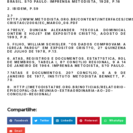
BRASIL. S?O PAULO: IMPRENSA METODISTA, 1928, P.16
2. IBIDEM, P.59
3.?
HTTP://WWW.METODISTA.ORG.BR/CONTENT/INTERFACES/CMS
CRISTAO/2006/EC_MARCO_06.PDF
4.?REILY, DUNCAN ALEXANDER. ?ESCOLA DOMINICAL
ONTEM E HOJE? EM EXPOSITOR CRIST?O, AGOSTO DE
1993, P.8.
5. FILHO, WILLIAM SCHISLER. “OS DADOS COMPROVAM: A
IGREJA PAROU” EM EXPOSITOR CRIST?O, 2? QUINZENA
DE JULHO DE 1978, P.13.
6. ATAS, REGISTROS E DOCUMENTOS. ESTAT?STICA, ROL
DE MEMBROS, TABELA I, 8? CONC?LIO REGIONAL, 9 A 14
DE JANEIRO DE 1964. IMPRENSA METODISTA, S?O PAULO.
7.?ATAS E DOCUMENTOS. 20? CONC?LIO, 6 A 9 DE
JANEIRO DE 1977, INSTITUTO METODISTA BENNETT, P.
70.
8. HTTP://METODISTA7RE.ORG.BR/NOTICIAS/RELATORIO-
EPISCOPAL-DA-REUNIAO-EXTRAORDINARIA-AO-2O-
CONCILIO-REGIONAL/
Compartilhe:
Facebook
Twitter
LinkedIn
Pinterest
WhatsApp
Email