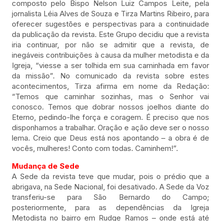
composto pelo Bispo Nelson Luiz Campos Leite, pela
jornalista Léia Alves de Souza e Tirza Martins Ribeiro, para
oferecer sugestões e perspectivas para a continuidade
da publicação da revista. Este Grupo decidiu que a revista
iria continuar, por não se admitir que a revista, de
inegáveis contribuições à causa da mulher metodista e da
Igreja, “viesse a ser tolhida em sua caminhada em favor
da missão”. No comunicado da revista sobre estes
acontecimentos, Tirza afirma em nome da Redação:
“Temos que caminhar sozinhas, mas o Senhor vai
conosco. Temos que dobrar nossos joelhos diante do
Eterno, pedindo-lhe força e coragem. É preciso que nos
disponhamos a trabalhar. Oração e ação deve ser o nosso
lema. Creio que Deus está nos apontando – a obra é de
vocês, mulheres! Conto com todas. Caminhem!”.
Mudança de Sede
A Sede da revista teve que mudar, pois o prédio que a
abrigava, na Sede Nacional, foi desativado. A Sede da Voz
transferiu-se para São Bernardo do Campo;
posteriormente, para as dependências da Igreja
Metodista no bairro em Rudge Ramos – onde está até