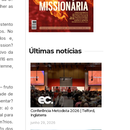
lher as
ustento
os. No
dos e,
ission?
Últimas notícias
tivo da
2016 em
 Remne,
– fruto
dade de
mentar?
e: a) o
Conferência Metodista 2026 | Telford,
al para
Inglaterra
?rios.
junho 29, 2026
?o dos