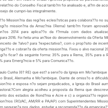
 relat?rio do Conselho Fiscal tamb?m foi analisado e, al?m de aco
sejo de cumpri-las integralmente.
??o Mission?ria das regi?es eclesi?sticas para colabora??o no s
egi?o mission?ria da Amaz?nia (Rema) tamb?m foram aprovad
lan?os 2014 para aplica??o da f?rmula com dados atualiza
para 2016. Foi feita uma an?lise do desenvolvimento da Oferta M
nceito de ?alvo? para ?expectativa?, com o prop?sito de incen
iga??o e cobran?a da oferta mission?ria. Fixou o alvo nacional 
 regi?o ficar? da seguinte forma: 35% para a Rema, 35% para a
 5% para Emerg?ncia e 5% para Comunica??o.
ulo Cunha (6? RE) que est? a servi?o da Igreja em Mo?ambique 
s no Brasil, Alemanha e Mo?ambique. Diante de omiss?o e dificul
sion?rio e esposa n?o sejam prejudicados, a Igreja do Brasil au
pastoral.?Com alegria acolheu a proposta da Rema que descrev
ento dos estados de Rond?nia e Acre e c) a organiza??o region
sion?rios (RO/AC, AM/RR e PA/AP) com Superintendentes Mission
com seguran?a nos dados, estudar a recomenda??o da emancipa?