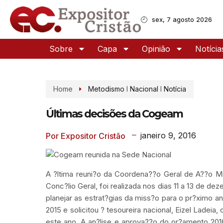
sex, 7 agosto 2026
Sobre
Capa
Opinião
Notícia
Home
Metodismo
I
Nacional
I
Notícia
Últimas decisões da Cogeam
janeiro 9, 2016
Por Expositor Cristão
A ?ltima reuni?o da Coordena??o Geral de A??o Mi
Conc?lio Geral, foi realizada nos dias 11 a 13 de d
planejar as estrat?gias da miss?o para o pr?ximo
2015 e solicitou ? tesoureira nacional, Eizel Ladei
este ano. A an?lise e aprova??o do or?amento 201