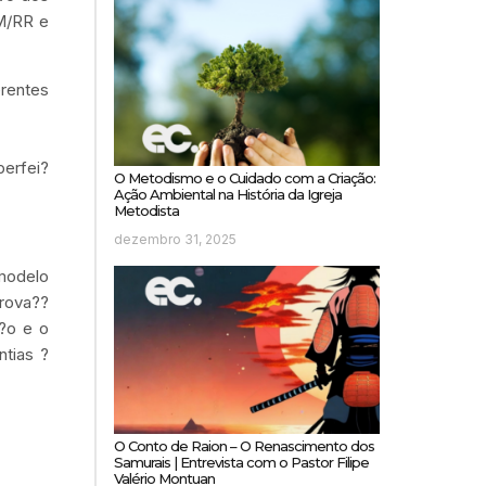
M/RR e
erentes
perfei?
O Metodismo e o Cuidado com a Criação:
Ação Ambiental na História da Igreja
Metodista
dezembro 31, 2025
modelo
prova??
??o e o
ntias ?
O Conto de Raion – O Renascimento dos
Samurais | Entrevista com o Pastor Filipe
Valério Montuan