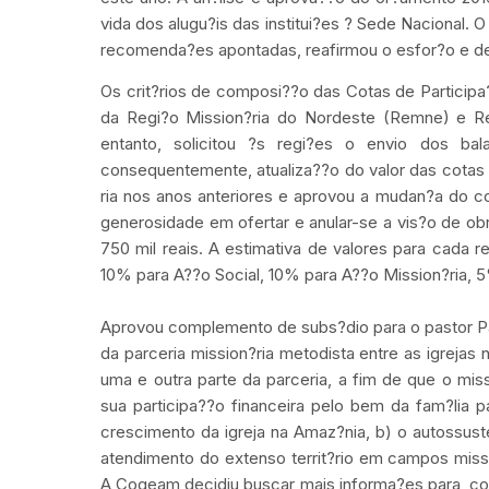
vida dos alugu?is das institui?es ? Sede Nacional. O
recomenda?es apontadas, reafirmou o esfor?o e de
Os crit?rios de composi??o das Cotas de Participa
da Regi?o Mission?ria do Nordeste (Remne) e R
entanto, solicitou ?s regi?es o envio dos ba
consequentemente, atualiza??o do valor das cotas 
ria nos anos anteriores e aprovou a mudan?a do co
generosidade em ofertar e anular-se a vis?o de obr
750 mil reais. A estimativa de valores para cada
10% para A??o Social, 10% para A??o Mission?ria,
Aprovou complemento de subs?dio para o pastor Pa
da parceria mission?ria metodista entre as igreja
uma e outra parte da parceria, a fim de que o mis
sua participa??o financeira pelo bem da fam?lia 
crescimento da igreja na Amaz?nia, b) o autossust
atendimento do extenso territ?rio em campos mis
A Cogeam decidiu buscar mais informa?es para, 