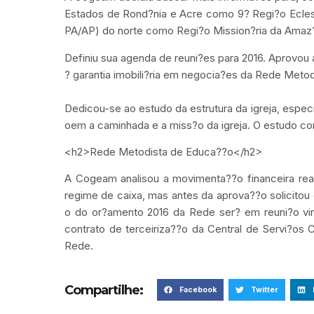
Estados de Rond?nia e Acre como 9? Regi?o Ecles
PA/AP) do norte como Regi?o Mission?ria da Amaz
Definiu sua agenda de reuni?es para 2016. Aprovou
? garantia imobili?ria em negocia?es da Rede Meto
Dedicou-se ao estudo da estrutura da igreja, espec
oem a caminhada e a miss?o da igreja. O estudo con
<h2>Rede Metodista de Educa??o</h2>
A Cogeam analisou a movimenta??o financeira rea
regime de caixa, mas antes da aprova??o solicitou
o do or?amento 2016 da Rede ser? em reuni?o virt
contrato de terceiriza??o da Central de Servi?os
Rede.
Compartilhe:
Facebook
Twitter