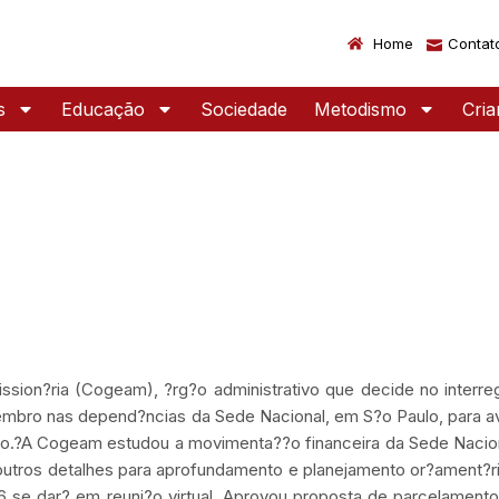
Home
Contat
s
Educação
Sociedade
Metodismo
Cri
ssion?ria (Cogeam), ?rg?o administrativo que decide no interr
ezembro nas depend?ncias da Sede Nacional, em S?o Paulo, para av
 ano.?A Cogeam estudou a movimenta??o financeira da Sede Naci
a, outros detalhes para aprofundamento e planejamento or?ament?r
6 se dar? em reuni?o virtual. Aprovou proposta de parcelament