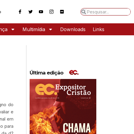
o
ança
Multimídia
Downloads
Links
Última edição
egno do
aliar e
onal em
io para
o da d?