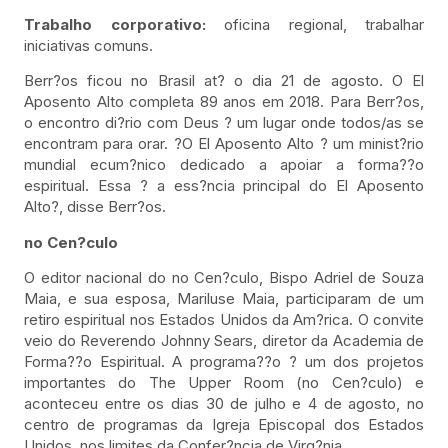
Trabalho corporativo:
oficina regional, trabalhar
iniciativas comuns.
Berr?os ficou no Brasil at? o dia 21 de agosto. O El
Aposento Alto completa 89 anos em 2018. Para Berr?os,
o encontro di?rio com Deus ? um lugar onde todos/as se
encontram para orar. ?O El Aposento Alto ? um minist?rio
mundial ecum?nico dedicado a apoiar a forma??o
espiritual. Essa ? a ess?ncia principal do El Aposento
Alto?, disse Berr?os.
no Cen?culo
O editor nacional do no Cen?culo, Bispo Adriel de Souza
Maia, e sua esposa, Mariluse Maia, participaram de um
retiro espiritual nos Estados Unidos da Am?rica. O convite
veio do Reverendo Johnny Sears, diretor da Academia de
Forma??o Espiritual. A programa??o ? um dos projetos
importantes do The Upper Room (no Cen?culo) e
aconteceu entre os dias 30 de julho e 4 de agosto, no
centro de programas da Igreja Episcopal dos Estados
Unidos, nos limites da Confer?ncia de Virg?nia.