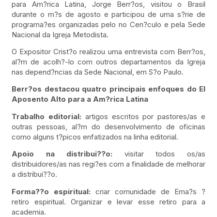
para Am?rica Latina, Jorge Berr?os, visitou o Brasil
durante o m?s de agosto e participou de uma s?rie de
programa?es organizadas pelo no Cen?culo e pela Sede
Nacional da Igreja Metodista.
O Expositor Crist?o realizou uma entrevista com Berr?os,
al?m de acolh?-lo com outros departamentos da Igreja
nas depend?ncias da Sede Nacional, em S?o Paulo.
Berr?os destacou quatro principais enfoques do El
Aposento Alto para a Am?rica Latina
Trabalho editorial:
artigos escritos por pastores/as e
outras pessoas, al?m do desenvolvimento de oficinas
como alguns t?picos enfatizados na linha editorial.
Apoio na distribui??o:
visitar todos os/as
distribuidores/as nas regi?es com a finalidade de melhorar
a distribui??o.
Forma??o espiritual:
criar comunidade de Ema?s ?
retiro espiritual. Organizar e levar esse retiro para a
academia.