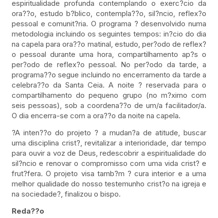
espiritualidade profunda contemplando o exerc?cio da
ora??o, estudo b?blico, contempla??o, sil?ncio, reflex?o
pessoal e comunit?ria. O programa ? desenvolvido numa
metodologia incluindo os seguintes tempos: in?cio do dia
na capela para ora??o matinal, estudo, per?odo de reflex?
o pessoal durante uma hora, compartilhamento ap?s o
per?odo de reflex?o pessoal. No per?odo da tarde, a
programa??o segue incluindo no encerramento da tarde a
celebra??o da Santa Ceia. A noite ? reservada para o
compartilhamento do pequeno grupo (no m?ximo com
seis pessoas), sob a coordena??o de um/a facilitador/a.
O dia encerra-se com a ora??o da noite na capela.
?A inten??o do projeto ? a mudan?a de atitude, buscar
uma disciplina crist?, revitalizar a interioridade, dar tempo
para ouvir a voz de Deus, redescobrir a espiritualidade do
sil?ncio e renovar o compromisso com uma vida crist? e
frut?fera. O projeto visa tamb?m ? cura interior e a uma
melhor qualidade do nosso testemunho crist?o na igreja e
na sociedade?, finalizou o bispo.
Reda??o