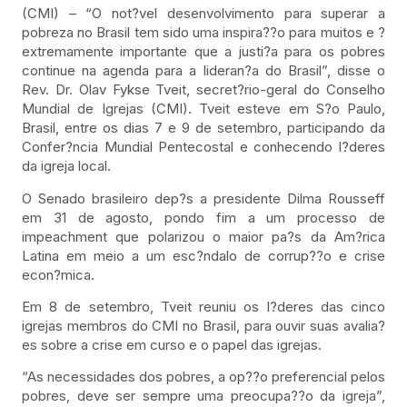
(CMI) – “O not?vel desenvolvimento para superar a
pobreza no Brasil tem sido uma inspira??o para muitos e ?
extremamente importante que a justi?a para os pobres
continue na agenda para a lideran?a do Brasil”, disse o
Rev. Dr. Olav Fykse Tveit, secret?rio-geral do Conselho
Mundial de Igrejas (CMI). Tveit esteve em S?o Paulo,
Brasil, entre os dias 7 e 9 de setembro, participando da
Confer?ncia Mundial Pentecostal e conhecendo l?deres
da igreja local.
O Senado brasileiro dep?s a presidente Dilma Rousseff
em 31 de agosto, pondo fim a um processo de
impeachment que polarizou o maior pa?s da Am?rica
Latina em meio a um esc?ndalo de corrup??o e crise
econ?mica.
Em 8 de setembro, Tveit reuniu os l?deres das cinco
igrejas membros do CMI no Brasil, para ouvir suas avalia?
es sobre a crise em curso e o papel das igrejas.
“As necessidades dos pobres, a op??o preferencial pelos
pobres, deve ser sempre uma preocupa??o da igreja”,