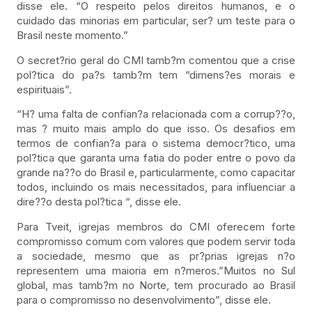
disse ele. “O respeito pelos direitos humanos, e o
cuidado das minorias em particular, ser? um teste para o
Brasil neste momento.”
O secret?rio geral do CMI tamb?m comentou que a crise
pol?tica do pa?s tamb?m tem “dimens?es morais e
espirituais”.
“H? uma falta de confian?a relacionada com a corrup??o,
mas ? muito mais amplo do que isso. Os desafios em
termos de confian?a para o sistema democr?tico, uma
pol?tica que garanta uma fatia do poder entre o povo da
grande na??o do Brasil e, particularmente, como capacitar
todos, incluindo os mais necessitados, para influenciar a
dire??o desta pol?tica “, disse ele.
Para Tveit, igrejas membros do CMI oferecem forte
compromisso comum com valores que podem servir toda
a sociedade, mesmo que as pr?prias igrejas n?o
representem uma maioria em n?meros.”Muitos no Sul
global, mas tamb?m no Norte, tem procurado ao Brasil
para o compromisso no desenvolvimento”, disse ele.