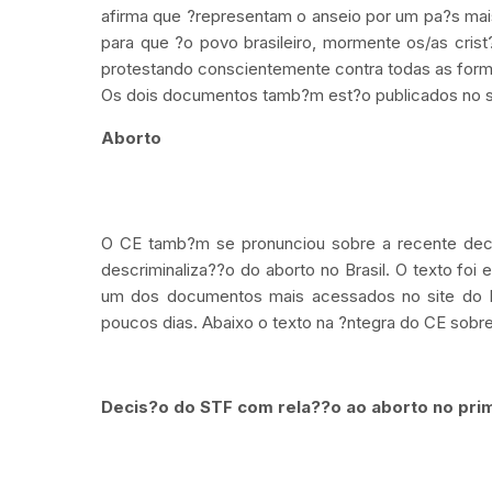
afirma que ?representam o anseio por um pa?s mai
para que ?o povo brasileiro, mormente os/as cris
protestando conscientemente contra todas as forma
Os dois documentos tamb?m est?o publicados no sit
Aborto
O CE tamb?m se pronunciou sobre a recente deci
descriminaliza??o do aborto no Brasil. O texto foi
um dos documentos mais acessados no site do Exp
poucos dias. Abaixo o texto na ?ntegra do CE sobr
Decis?o do STF com rela??o ao aborto no prim