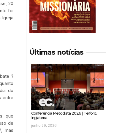
se, 20
nte foi
 Igreja
Últimas notícias
mbate ?
nquanto
dia do
a entre
Conferência Metodista 2026 | Telford,
s, que
Inglaterra
buso de
junho 29, 2026
?, mas