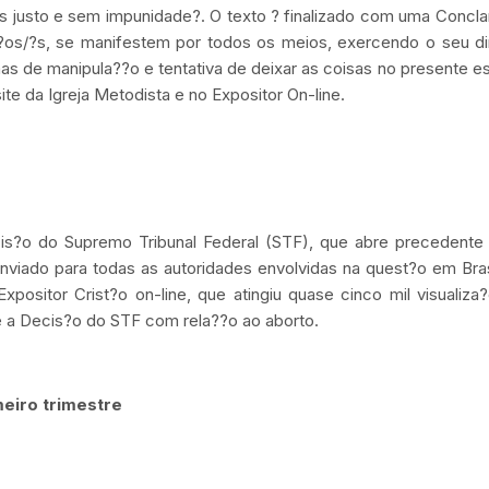
s justo e sem impunidade?. O texto ? finalizado com uma Conc
t?os/?s, se manifestem por todos os meios, exercendo o seu di
s de manipula??o e tentativa de deixar as coisas no presente e
e da Igreja Metodista e no Expositor On-line.
s?o do Supremo Tribunal Federal (STF), que abre precedente 
 enviado para todas as autoridades envolvidas na quest?o em Bras
ositor Crist?o on-line, que atingiu quase cinco mil visualiza
e a Decis?o do STF com rela??o ao aborto.
eiro trimestre