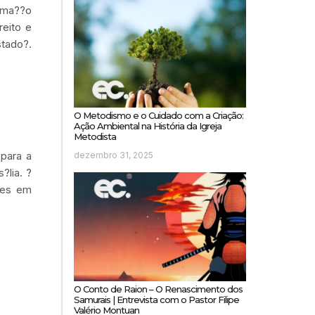
lama??o
reito e
stado?.
O Metodismo e o Cuidado com a Criação:
Ação Ambiental na História da Igreja
Metodista
para a
dezembro 31, 2025
?lia. ?
?es em
O Conto de Raion – O Renascimento dos
Samurais | Entrevista com o Pastor Filipe
Valério Montuan