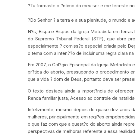
?Tu formaste o ?ntimo do meu ser e me teceste no 
?Do Senhor ? a terra e a sua plenitude, o mundo e a
N?s, Bispa e Bispos da Igreja Metodista em terras
do Supremo Tribunal Federal (STF), que abre pre
especialmente ? comiss?o especial criada pelo Dep
o tema com a inten??o de incluir uma regra clara na
Em 2007, o Col?gio Episcopal da Igreja Metodista 
pr?tica do aborto, pressupondo o procedimento 
que a vida ? dom de Deus, portanto deve ser pres
O texto destaca ainda a import?ncia de oferecer
Renda familiar justa; Acesso ao controle de natalida
Infelizmente, mesmo depois de quase dez anos da
mulheres, principalmente em regi?es empobrecidas,
o que faz com que a quest?o do aborto ainda repre
perspectivas de melhoras referente a essa realid