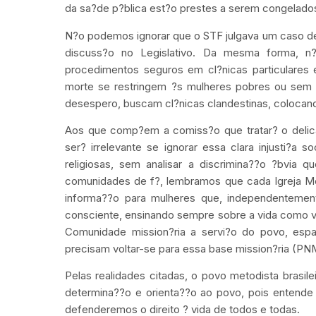
da sa?de p?blica est?o prestes a serem congelados
N?o podemos ignorar que o STF julgava um caso de
discuss?o no Legislativo. Da mesma forma, n
procedimentos seguros em cl?nicas particulares 
morte se restringem ?s mulheres pobres ou sem
desespero, buscam cl?nicas clandestinas, colocando
Aos que comp?em a comiss?o que tratar? o delic
ser? irrelevante se ignorar essa clara injusti?a 
religiosas, sem analisar a discrimina??o ?bvia
comunidades de f?, lembramos que cada Igreja Me
informa??o para mulheres que, independentemen
consciente, ensinando sempre sobre a vida como valo
Comunidade mission?ria a servi?o do povo, espa
precisam voltar-se para essa base mission?ria (PN
Pelas realidades citadas, o povo metodista bras
determina??o e orienta??o ao povo, pois entende
defenderemos o direito ? vida de todos e todas.