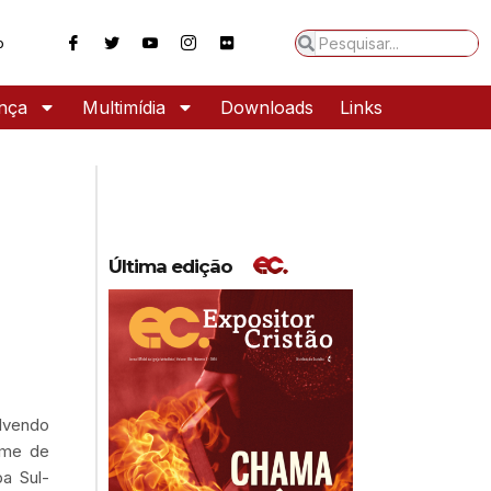
o
ança
Multimídia
Downloads
Links
Última edição
lvendo
time de
pa Sul-