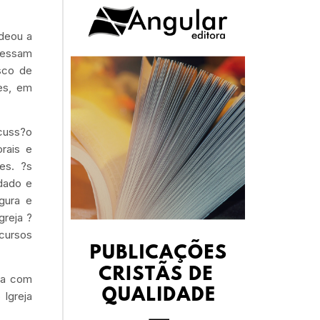
adeou a
cessam
sco de
es, em
cuss?o
orais e
es. ?s
dado e
gura e
greja ?
cursos
la com
Igreja