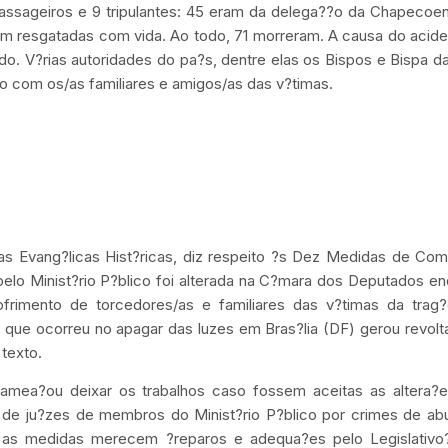
assageiros e 9 tripulantes: 45 eram da delega??o da Chapecoen
ram resgatadas com vida. Ao todo, 71 morreram. A causa do acide
o. V?rias autoridades do pa?s, dentre elas os Bispos e Bispa da
do com os/as familiares e amigos/as das v?timas.
as Evang?licas Hist?ricas, diz respeito ?s Dez Medidas de Co
 pelo Minist?rio P?blico foi alterada na C?mara dos Deputados e
frimento de torcedores/as e familiares das v?timas da trag?
que ocorreu no apagar das luzes em Bras?lia (DF) gerou revolt
texto.
 amea?ou deixar os trabalhos caso fossem aceitas as altera?e
o de ju?zes de membros do Minist?rio P?blico por crimes de a
 as medidas merecem ?reparos e adequa?es pelo Legislativo