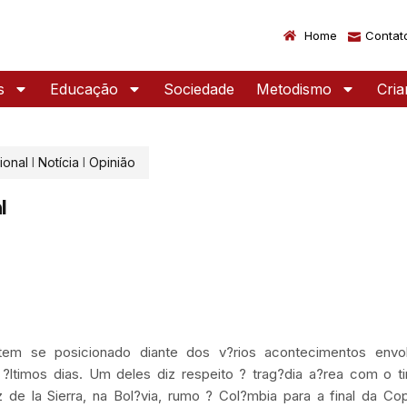
Home
Contat
s
Educação
Sociedade
Metodismo
Cri
ional
I
Notícia
I
Opinião
l
 tem se posicionado diante dos v?rios acontecimentos envo
 ?ltimos dias. Um deles diz respeito ? trag?dia a?rea com o 
de la Sierra, na Bol?via, rumo ? Col?mbia para a final da Co