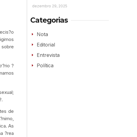
dezembro 29, 2025
Categorias
decis?o
Nota
igimos
Editorial
r sobre
Entrevista
Política
r?rio ?
rmamos
exual;
?.
tes de
m?nimo,
ica. As
na ?rea