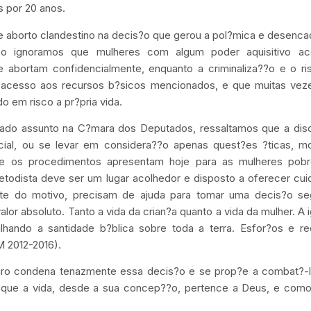
 por 20 anos.
 aborto clandestino na decis?o que gerou a pol?mica e desenc
?o ignoramos que mulheres com algum poder aquisitivo a
e abortam confidencialmente, enquanto a criminaliza??o e o ri
 acesso aos recursos b?sicos mencionados, e que muitas vez
 em risco a pr?pria vida.
ado assunto na C?mara dos Deputados, ressaltamos que a dis
social, ou se levar em considera??o apenas quest?es ?ticas, m
 que os procedimentos apresentam hoje para as mulheres pobr
todista deve ser um lugar acolhedor e disposto a oferecer cui
te do motivo, precisam de ajuda para tomar uma decis?o se
r absoluto. Tanto a vida da crian?a quanto a vida da mulher. A i
lhando a santidade b?blica sobre toda a terra. Esfor?os e re
M 2012-2016).
ileiro condena tenazmente essa decis?o e se prop?e a combat?-
 que a vida, desde a sua concep??o, pertence a Deus, e como 