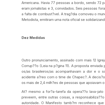
Americana. Havia 77 pessoas a bordo, sendo 72 p
eram jornalistas e 3, convidados. Seis pessoas fo
a falta de combust?vel. A trag?dia comoveu o mund
Metodista, emitiram uma nota oficial se solidarizan
Dez Medidas
Outro pronunciamento, assinado com mais 12 Igrej
Corrup??o (Leia na p?gina 11). A proposta enviada
os/as brasileiros/as acompanhavam a dor e o so
acidente a?reo com o time de Chapec?. A decis?o 
os mais de 2,4 milh?es de pessoas que apoiavam o 
At? mesmo a for?a-tarefa da opera??o lava-jato
preveem, entre outras coisas, a responsabiliza??
autoridade. O Manifesto tamb?m reconhece que