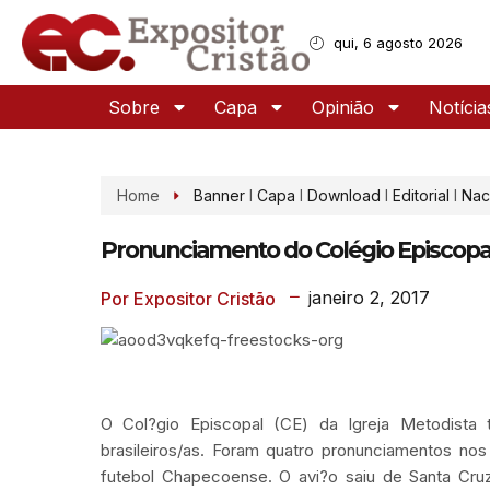
qui, 6 agosto 2026
Sobre
Capa
Opinião
Notícia
Home
Banner
I
Capa
I
Download
I
Editorial
I
Nac
Pronunciamento do Colégio Episcopa
janeiro 2, 2017
Por Expositor Cristão
O Col?gio Episcopal (CE) da Igreja Metodista
brasileiros/as. Foram quatro pronunciamentos nos
futebol Chapecoense. O avi?o saiu de Santa Cruz 