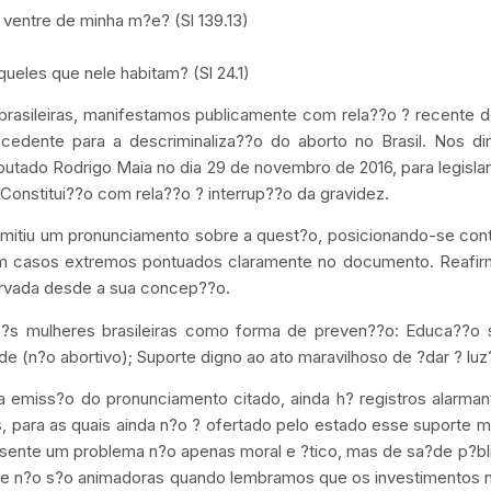
ventre de minha m?e? (Sl 139.13)
queles que nele habitam? (Sl 24.1)
 brasileiras, manifestamos publicamente com rela??o ? recente 
cedente para a descriminaliza??o do aborto no Brasil. Nos dir
utado Rodrigo Maia no dia 29 de novembro de 2016, para legisla
 Constitui??o com rela??o ? interrup??o da gravidez.
emitiu um pronunciamento sobre a quest?o, posicionando-se cont
em casos extremos pontuados claramente no documento. Reafi
ervada desde a sua concep??o.
 ?s mulheres brasileiras como forma de preven??o: Educa??o s
de (n?o abortivo); Suporte digno ao ato maravilhoso de ?dar ? luz
 emiss?o do pronunciamento citado, ainda h? registros alarman
 para as quais ainda n?o ? ofertado pelo estado esse suporte 
sente um problema n?o apenas moral e ?tico, mas de sa?de p?bl
ade n?o s?o animadoras quando lembramos que os investimentos 