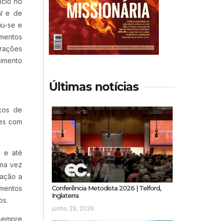
ício no
al e de
iu-se e
amentos
grações
cimento
Últimas notícias
ços de
zes com
l e até
uma vez
uação a
mentos
Conferência Metodista 2026 | Telford,
Inglaterra
os.
junho 29, 2026
 sempre