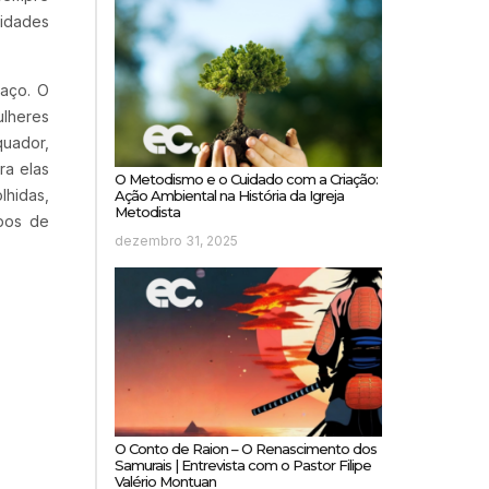
nidades
paço. O
lheres
quador,
ra elas
O Metodismo e o Cuidado com a Criação:
lhidas,
Ação Ambiental na História da Igreja
Metodista
upos de
dezembro 31, 2025
O Conto de Raion – O Renascimento dos
Samurais | Entrevista com o Pastor Filipe
Valério Montuan