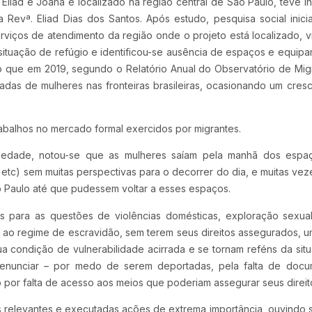
liad e Joana e localizado na região central de São Paulo, teve in
Revª. Eliad Dias dos Santos. Após estudo, pesquisa social inici
rviços de atendimento da região onde o projeto está localizado, v
 situação de refúgio e identificou-se ausência de espaços e equip
sto que em 2019, segundo o Relatório Anual do Observatório de Mi
radas de mulheres nas fronteiras brasileiras, ocasionando um cres
balhos no mercado formal exercidos por migrantes.
oriedade, notou-se que as mulheres saíam pela manhã dos espa
etc) sem muitas perspectivas para o decorrer do dia, e muitas ve
 Paulo até que pudessem voltar a esses espaços.
s para as questões de violências domésticas, exploração sexua
ao regime de escravidão, sem terem seus direitos assegurados, 
ua condição de vulnerabilidade acirrada e se tornam reféns da sit
 denunciar – por medo de serem deportadas, pela falta de docu
por falta de acesso aos meios que poderiam assegurar seus direit
as relevantes e executadas ações de extrema importância, ouvindo