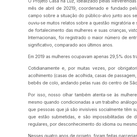
O Projeto Casa na Luz, idealizado pelas Reverendas E
mês de abril de 20219, coordenado e fundado pela 
campo sobre a situação do público-alvo junto aos se
ouviu-se muitos relatos sobre a questão migratória e
de fortalecimento das mulheres e suas crianças, vi
Internacionais, foi registrado o maior número de ent
significativo, comparado aos últimos anos.
Em 2019 as mulheres ocupavam apenas 29,5% dos tra
Cotidianamente e, por muitas vezes, por obrigat
acolhimento (casas de acolhida, casas de passagem, 
bebês de colo, andando pelas ruas do centro de São
Por isso, nosso olhar também atenta-se às mulhere
mesmo quando condicionadas a um trabalho análogo 
que pessoas que já são invisíveis socialmente têm s
que estão submetidas, e são impossibilitadas de
regulares, por desconhecimento do idioma ou mesmo 
Nesses quatro anos de projeto, foram feitas parceri