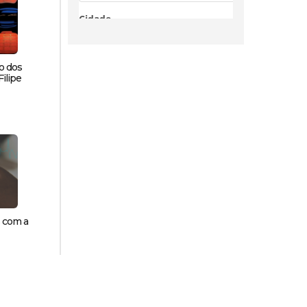
o dos
ilipe
s com a