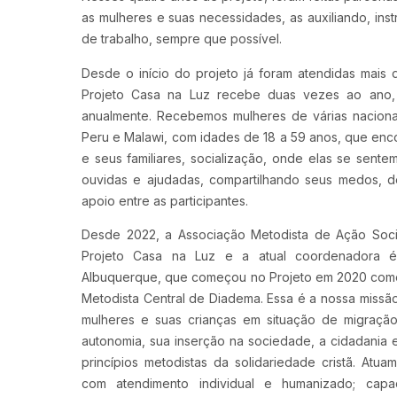
as mulheres e suas necessidades, as auxiliando, i
de trabalho, sempre que possível.
Desde o início do projeto já foram atendidas mais
Projeto Casa na Luz recebe duas vezes ao ano, 
anualmente. Recebemos mulheres de várias nacional
Peru e Malawi, com idades de 18 a 59 anos, que enco
e seus familiares, socialização, onde elas se sent
ouvidas e ajudadas, compartilhando seus medos, d
apoio entre as participantes.
Desde 2022, a Associação Metodista de Ação Soc
Projeto Casa na Luz e a atual coordenadora é
Albuquerque, que começou no Projeto em 2020 como 
Metodista Central de Diadema. Essa é a nossa missão
mulheres e suas crianças em situação de migraçã
autonomia, sua inserção na sociedade, a cidadania e
princípios metodistas da solidariedade cristã. Atua
com atendimento individual e humanizado; capa