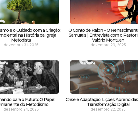
smo e o Cuidado com a Criação:
O Conto de Raion – O Renasciment
biental na História da Igreja
Samurais | Entrevista com o Pastor F
Metodista
Valério Montuan
dezembro 31, 2025
dezembro 29, 2025
ando para o Futuro: O Papel
Crise e Adaptação: Lições Aprendida
rmanente do Metodismo
Transformação Digital
dezembro 24, 2025
dezembro 22, 2025