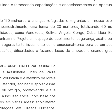
nstruindo e fornecendo capacitações e encaminhamentos de oportu
 de 150 mulheres e crianças refugiadas e migrantes em nosso es
semestralmente, uma turma de 30 mulheres, totalizando 60 mu
idades, como Venezuela, Bolívia, Angola, Congo, Cuba, Líbia, E
ntram no Projeto um espaço de acolhimento, segurança, auxílio pa
em seguras tanto fisicamente como emocionalmente para serem aco
esafios, dificuldades e fazendo laços de amizade e criando gr
ial – AMAS CATEDRAL assumiu o
 a missionária Thais de Paula
voluntária e é membro da Igreja
: atender, acolher e apoiar essas
o ou refúgio, promovendo a sua
 a inclusão social, com base nos
mos em várias áreas: acolhimento
citações em Direitos Humanos,