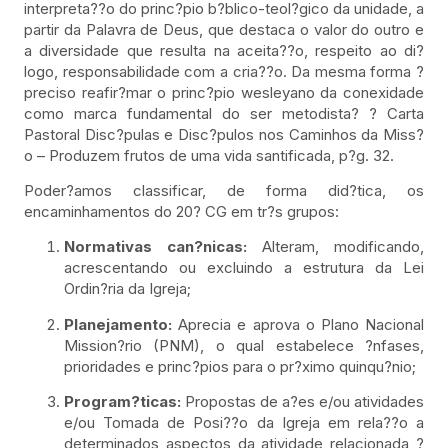
interpreta??o do princ?pio b?blico-teol?gico da unidade, a
partir da Palavra de Deus, que destaca o valor do outro e
a diversidade que resulta na aceita??o, respeito ao di?
logo, responsabilidade com a cria??o. Da mesma forma ?
preciso reafir?mar o princ?pio wesleyano da conexidade
como marca fundamental do ser metodista? ? Carta
Pastoral Disc?pulas e Disc?pulos nos Caminhos da Miss?
o – Produzem frutos de uma vida santificada, p?g. 32.
Poder?amos classificar, de forma did?tica, os
encaminhamentos do 20? CG em tr?s grupos:
Normativas can?nicas:
Alteram, modificando,
acrescentando ou excluindo a estrutura da Lei
Ordin?ria da Igreja;
Planejamento:
Aprecia e aprova o Plano Nacional
Mission?rio (PNM), o qual estabelece ?nfases,
prioridades e princ?pios para o pr?ximo quinqu?nio;
Program?ticas:
Propostas de a?es e/ou atividades
e/ou Tomada de Posi??o da Igreja em rela??o a
determinados aspectos da atividade relacionada ?