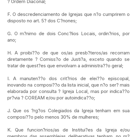
? Ordem Diaconal;
F. O descredenciamento de Igrejas que n?o cumprirem o
disposto no art. 5? dos C?nones;
G. O m?nimo de dois Conc?lios Locais, ordin?rios, por
ano;
H. A proibi??o de que os/as presb?teros/as recorram
diretamente ? Comiss?o de Justi?a, exceto quando se
tratar de quest?es que envolvam a administra??o geral;
I. A manuten??o dos crit?rios de elei??o episcopal,
inovando na composi??o da lista inicial, que n?o ser? mais
elaborada por consulta ? Igreja Local, mas por indica??o
pr?via ? COREAM e/ou por autoindica??o;
J. Que os ?rg?os Colegiados da Igreja tenham em sua
composi??o pelo menos 30% de mulheres;
K. Que funcion?rios/as de Institui?es da Igreja e/ou
membros das assembleias deliberativas tenham, no m?