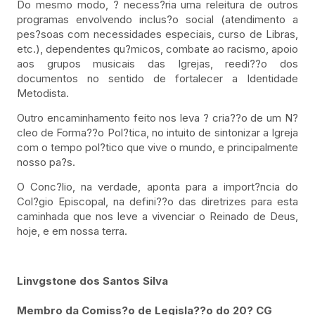
Do mesmo modo, ? necess?ria uma releitura de outros
programas envolvendo inclus?o social (atendimento a
pes?soas com necessidades especiais, curso de Libras,
etc.), dependentes qu?micos, combate ao racismo, apoio
aos grupos musicais das Igrejas, reedi??o dos
documentos no sentido de fortalecer a Identidade
Metodista.
Outro encaminhamento feito nos leva ? cria??o de um N?
cleo de Forma??o Pol?tica, no intuito de sintonizar a Igreja
com o tempo pol?tico que vive o mundo, e principalmente
nosso pa?s.
O Conc?lio, na verdade, aponta para a import?ncia do
Col?gio Episcopal, na defini??o das diretrizes para esta
caminhada que nos leve a vivenciar o Reinado de Deus,
hoje, e em nossa terra.
Linvgstone dos Santos Silva
Membro da Comiss?o de Legisla??o do 20? CG