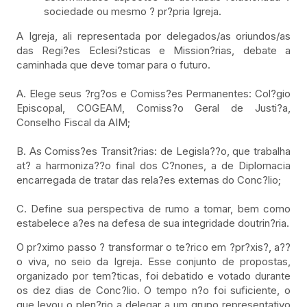
sociedade ou mesmo ? pr?pria Igreja.
A Igreja, ali representada por delegados/as oriundos/as
das Regi?es Eclesi?sticas e Mission?rias, debate a
caminhada que deve tomar para o futuro.
A. Elege seus ?rg?os e Comiss?es Permanentes: Col?gio
Episcopal, COGEAM, Comiss?o Geral de Justi?a,
Conselho Fiscal da AIM;
B. As Comiss?es Transit?rias: de Legisla??o, que trabalha
at? a harmoniza??o final dos C?nones, a de Diplomacia
encarregada de tratar das rela?es externas do Conc?lio;
C. Define sua perspectiva de rumo a tomar, bem como
estabelece a?es na defesa de sua integridade doutrin?ria.
O pr?ximo passo ? transformar o te?rico em ?pr?xis?, a??
o viva, no seio da Igreja. Esse conjunto de propostas,
organizado por tem?ticas, foi debatido e votado durante
os dez dias de Conc?lio. O tempo n?o foi suficiente, o
que levou o plen?rio a delegar a um grupo representativo