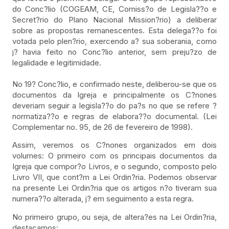
do Conc?lio (COGEAM, CE, Comiss?o de Legisla??o e
Secret?rio do Plano Nacional Mission?rio) a deliberar
sobre as propostas remanescentes. Esta delega??o foi
votada pelo plen?rio, exercendo a? sua soberania, como
j? havia feito no Conc?lio anterior, sem preju?zo de
legalidade e legitimidade.
No 19? Conc?lio, e confirmado neste, deliberou-se que os
documentos da Igreja e principalmente os C?nones
deveriam seguir a legisla??o do pa?s no que se refere ?
normatiza??o e regras de elabora??o documental. (Lei
Complementar no. 95, de 26 de fevereiro de 1998).
Assim, veremos os C?nones organizados em dois
volumes: O primeiro com os principais documentos da
Igreja que compor?o Livros, e o segundo, composto pelo
Livro VII, que cont?m a Lei Ordin?ria. Podemos observar
na presente Lei Ordin?ria que os artigos n?o tiveram sua
numera??o alterada, j? em seguimento a esta regra.
No primeiro grupo, ou seja, de altera?es na Lei Ordin?ria,
destacamos: