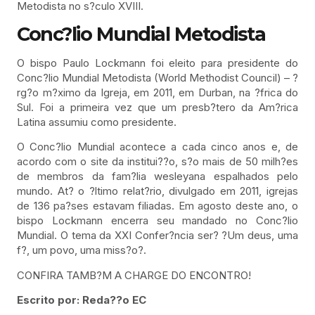
Metodista no s?culo XVIII.
Conc?lio Mundial Metodista
O bispo Paulo Lockmann foi eleito para presidente do
Conc?lio Mundial Metodista (World Methodist Council) – ?
rg?o m?ximo da Igreja, em 2011, em Durban, na ?frica do
Sul. Foi a primeira vez que um presb?tero da Am?rica
Latina assumiu como presidente.
O Conc?lio Mundial acontece a cada cinco anos e, de
acordo com o site da institui??o, s?o mais de 50 milh?es
de membros da fam?lia wesleyana espalhados pelo
mundo. At? o ?ltimo relat?rio, divulgado em 2011, igrejas
de 136 pa?ses estavam filiadas. Em agosto deste ano, o
bispo Lockmann encerra seu mandado no Conc?lio
Mundial. O tema da XXI Confer?ncia ser? ?Um deus, uma
f?, um povo, uma miss?o?.
CONFIRA TAMB?M A CHARGE DO ENCONTRO!
Escrito por: Reda??o EC