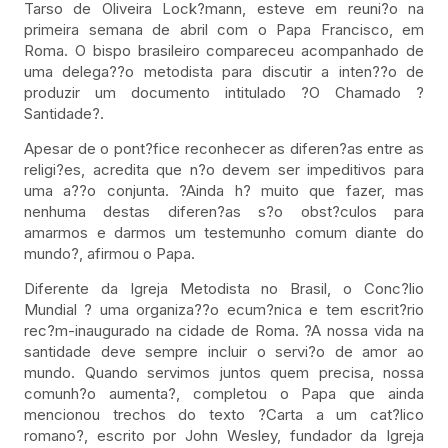
Tarso de Oliveira Lock?mann, esteve em reuni?o na
primeira semana de abril com o Papa Francisco, em
Roma. O bispo brasileiro compareceu acompanhado de
uma delega??o metodista para discutir a inten??o de
produzir um documento intitulado ?O Chamado ?
Santidade?.
Apesar de o pont?fice reconhecer as diferen?as entre as
religi?es, acredita que n?o devem ser impeditivos para
uma a??o conjunta. ?Ainda h? muito que fazer, mas
nenhuma destas diferen?as s?o obst?culos para
amarmos e darmos um testemunho comum diante do
mundo?, afirmou o Papa.
Diferente da Igreja Metodista no Brasil, o Conc?lio
Mundial ? uma organiza??o ecum?nica e tem escrit?rio
rec?m-inaugurado na cidade de Roma. ?A nossa vida na
santidade deve sempre incluir o servi?o de amor ao
mundo. Quando servimos juntos quem precisa, nossa
comunh?o aumenta?, completou o Papa que ainda
mencionou trechos do texto ?Carta a um cat?lico
romano?, escrito por John Wesley, fundador da Igreja