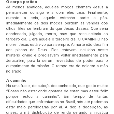
O corpo partido
Já menos abatidos, aqueles moços chamam Jesus a
permanecer consigo e a com eles cear. Finalmente,
durante a ceia, aquele estranho parte o pão.
Imediatamente os dois moços perdem as vendas dos
olhos. Eles se lembram do que Jesus dissera. Que seria
condenado, julgado, morto, mas que ressuscitaria ao
terceiro dia. E era aquele o terceiro dia. O CAMINHO não
morre. Jesus está vivo para sempre. A morte não dera fim
aos planos de Deus. Eles estavam incluídos neste
mistério divino e precisavam voltar imediatamente para
Jerusalém, para lá serem revestidos de poder para o
cumprimento da missão. O tempo era de colocar a mão
no arado.
A caminho
Há uma frase, de autor/a desconhecido, que gosto muito:
“Posso não estar onde gostaria de estar, mas estou feliz
porque estou a caminho”. Em tempo de tantas
dificuldades que enfrentamos no Brasil, nós até podemos
estar meio perdidos/as por aí. A dor, a decepção, as
crises, a má distribuição de renda gerando a injustiça