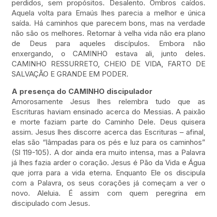
perdidos, sem propósitos. Desalento. Ombros caídos.
Aquela volta para Emaús lhes parecia a melhor e única
saída. Há caminhos que parecem bons, mas na verdade
não são os melhores. Retornar à velha vida não era plano
de Deus para aqueles discípulos. Embora não
enxergando, o CAMINHO estava ali, junto deles.
CAMINHO RESSURRETO, CHEIO DE VIDA, FARTO DE
SALVAÇÃO E GRANDE EM PODER.
A presença do CAMINHO discipulador
Amorosamente Jesus lhes relembra tudo que as
Escrituras haviam ensinado acerca do Messias. A paixão
e morte faziam parte do Caminho Dele. Deus quisera
assim. Jesus lhes discorre acerca das Escrituras – afinal,
elas são “lâmpadas para os pés e luz para os caminhos”
(Sl 119-105). A dor ainda era muito intensa, mas a Palavra
já lhes fazia arder o coração. Jesus é Pão da Vida e Água
que jorra para a vida eterna. Enquanto Ele os discipula
com a Palavra, os seus corações já começam a ver o
novo. Aleluia. É assim com quem peregrina em
discipulado com Jesus.