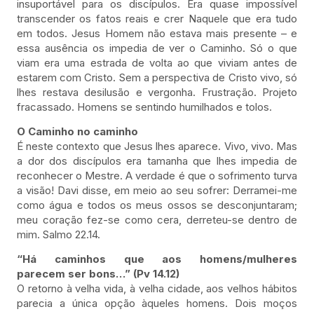
insuportável para os discípulos. Era quase impossível
transcender os fatos reais e crer Naquele que era tudo
em todos. Jesus Homem não estava mais presente – e
essa ausência os impedia de ver o Caminho. Só o que
viam era uma estrada de volta ao que viviam antes de
estarem com Cristo. Sem a perspectiva de Cristo vivo, só
lhes restava desilusão e vergonha. Frustração. Projeto
fracassado. Homens se sentindo humilhados e tolos.
O Caminho no caminho
É neste contexto que Jesus lhes aparece. Vivo, vivo. Mas
a dor dos discípulos era tamanha que lhes impedia de
reconhecer o Mestre. A verdade é que o sofrimento turva
a visão! Davi disse, em meio ao seu sofrer: Derramei-me
como água e todos os meus ossos se desconjuntaram;
meu coração fez-se como cera, derreteu-se dentro de
mim. Salmo 22.14.
“Há caminhos que aos homens/mulheres
parecem ser bons…” (Pv 14.12)
O retorno à velha vida, à velha cidade, aos velhos hábitos
parecia a única opção àqueles homens. Dois moços