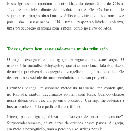
Essas igrejas nos apontam a centralidade da dependência de Cristo.
Tudo se relativiza diante do absoluto que é Ele. Os laços da fé
seguram as crianças abandonadas, órfãs e as viúvas, quando maridos e
pais são assassinados. Há uma responsabilidade coletiva,
uma
preocupação diaconal com a mesa, como no livro de Atos.
Todavia, fizeste bem, associando-vos na minha tribulação
O vigor evangelístico da igreja perseguida nos constrange. O
missionário metodista Kingspride, que atua em Gana, fala dos riscos
de morte que vivencia ao pregar o evangelho a muçulmanos xiitas. Ele
destaca a necessidade do amor verdadeiro para esta pregação.
Carlinhos Senegal, missionário metodista brasileiro, me contou que,
no Ramadã, muitos muçulmanos sonham com Jesus. Quando chegou
numa aldeia, certa vez, um jovem o procurou. Um anjo lhe ordenara a
buscar o missionário e pedir o livro (Bíblia).
Irineu, pai da igreja, falava que “sangue de mártir é semente”.
Surpreendentemente, há milhares de cristãos nesses países. A igreja,
em meio à perseguição, ama o perdido e se arrisca por ele.