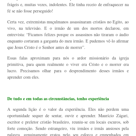
frágeis e, muitas vezes, indolentes. Ele tinha receio de enfraquecer na
fé se não fosse perseguido!
Certa vez, extremistas muçulmanos assassinaram cristãos no Egito, ao
vivo, na televisão. E o irmão de um dos mortos declarou, em
entrevista: “Ficamos felizes porque os assassinos não tiraram o áudio
enquanto cortaram a garganta do meu irmão. E pudemos
vê-lo afirmar
que Jesus Cristo é o Senhor antes de morrer”.
Essas falas aproximam para nós o ardor missionário da igreja
primitiva, para quem realmente o viver era Cristo e o morrer era
lucro. Precisamos olhar para o desprendimento desses irmãos e
aprender com eles.
De tudo e em todas as circunstâncias, tenho experiência
A segunda lição é o valor da experiência. Eles não perdem uma
oportunidade sequer de sentar, ouvir e aprender. Maurício Zágari,
escritor e preletor cristão brasileiro, reuniu-se
em locais escuros, sob
forte comoção. Sendo estrangeiro, viu irmãos e irmãs ansiosos pela
palavra, genuinamente gratos pelo seu esforço e empenhados em