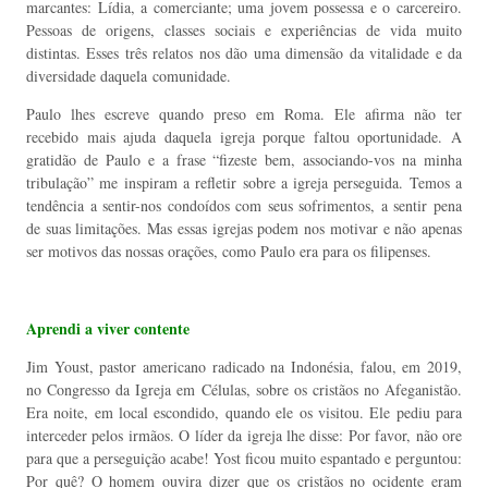
marcantes: Lídia, a comerciante; uma jovem possessa e o carcereiro.
Pessoas de origens, classes sociais e experiências de vida muito
distintas. Esses três relatos nos dão uma dimensão da vitalidade e da
diversidade daquela
comunidade.
Paulo lhes escreve quando preso em Roma. Ele afirma não ter
recebido mais ajuda daquela igreja porque faltou oportunidade. A
gratidão de Paulo e a frase “fizeste bem, associando-vos na minha
tribulação” me inspiram a refletir sobre a igreja perseguida. Temos a
tendência a sentir-nos condoídos com seus sofrimentos, a sentir pena
de suas limitações. Mas essas igrejas podem nos motivar e não apenas
ser motivos das nossas orações, como Paulo era para os filipenses.
Aprendi a viver contente
Jim Youst, pastor americano radicado na Indonésia, falou, em 2019,
no Congresso da Igreja em Células, sobre os cristãos no Afeganistão.
Era noite, em local escondido, quando ele os visitou. Ele pediu para
interceder pelos irmãos. O líder da igreja lhe disse: Por favor, não ore
para que a perseguição acabe! Yost ficou muito espantado e perguntou:
Por quê? O homem ouvira dizer que os cristãos no ocidente eram