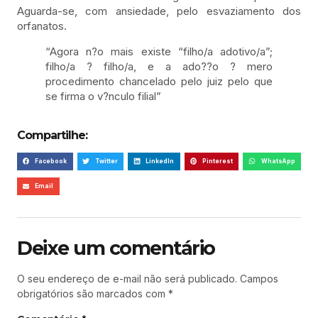
Aguarda-se, com ansiedade, pelo esvaziamento dos
orfanatos.
“Agora n?o mais existe “filho/a adotivo/a”;
filho/a ? filho/a, e a ado??o ? mero
procedimento chancelado pelo juiz pelo que
se firma o v?nculo filial”
Compartilhe:
Facebook
Twitter
LinkedIn
Pinterest
WhatsApp
Email
Deixe um comentário
O seu endereço de e-mail não será publicado.
Campos
obrigatórios são marcados com
*