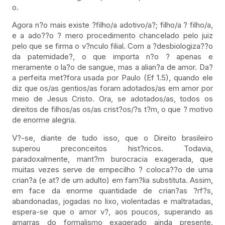
o.
Agora n?o mais existe ?filho/a adotivo/a?; filho/a ? filho/a,
e a ado??o ? mero procedimento chancelado pelo juiz
pelo que se firma o v?nculo filial. Com a ?desbiologiza??o
da paternidade?, o que importa n?o ? apenas e
meramente o la?o de sangue, mas a alian?a de amor. Da?
a perfeita met?fora usada por Paulo (Ef 1.5), quando ele
diz que os/as gentios/as foram adotados/as em amor por
meio de Jesus Cristo. Ora, se adotados/as, todos os
direitos de filhos/as os/as crist?os/?s t?m, o que ? motivo
de enorme alegria.
V?-se, diante de tudo isso, que o Direito brasileiro
superou preconceitos hist?ricos. Todavia,
paradoxalmente, mant?m burocracia exagerada, que
muitas vezes serve de empecilho ? coloca??o de uma
crian?a (e at? de um adulto) em fam?lia substituta. Assim,
em face da enorme quantidade de crian?as ?rf?s,
abandonadas, jogadas no lixo, violentadas e maltratadas,
espera-se que o amor v?, aos poucos, superando as
amarras do formalismo exagerado ainda presente.