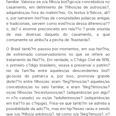
familiar. Valoriza-se o/a filho/a biol?gico/a concebido/a no
casamento, em detrimento de ?filhos/as de outros/as?,
adquiridos/as fora do matrim?nio. Os textos b?blicos, ali?
s, por narrarem hist?rias de comunidades judaicas antigas
e tradicionais, servem como evid?ncia dessa diferencia??
o, da? o enorme preconceito em rela??o ? prole oriunda
de vias diversas daquela do casamento, a qual
comumente se atribu?a a pecha de ?bastarda?.
O Brasil tamb?m passou por momentos, em sua hist?ria,
de extremado conservadorismo no que se refere ao
tratamento da filia??o. Em verdade, o C?digo Civil de 1916,
o primeiro c?digo brasileiro, visava a preservar o patrim?
nio da fam?lia entre aqueles/as descendentes biol?
gicos/as do patriarca e, por isso, promovia grande
distin??o entre filhos/as: eram ?leg?timos/as? aqueles/as
concebidos/as no seio familiar, e eram ?ileg?timos/as?
os/as filhos/as ?incestuosos/as? (adquiridos/as por algu?
m n?o casado) ou os/as ?adulterinos/as? (adquiridos/as
em trai??o ao c?njuge). Frisa-se que tamb?m se admitia a
possibilidade da ado??o, mas em hip?teses raras e sendo
que o/a ?filho/a adotivo/a?, tal como o/a ?ileg?timo/a?, n?