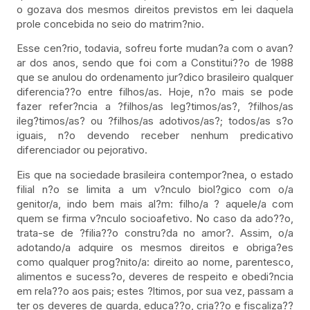
o gozava dos mesmos direitos previstos em lei daquela
prole concebida no seio do matrim?nio.
Esse cen?rio, todavia, sofreu forte mudan?a com o avan?
ar dos anos, sendo que foi com a Constitui??o de 1988
que se anulou do ordenamento jur?dico brasileiro qualquer
diferencia??o entre filhos/as. Hoje, n?o mais se pode
fazer refer?ncia a ?filhos/as leg?timos/as?, ?filhos/as
ileg?timos/as? ou ?filhos/as adotivos/as?; todos/as s?o
iguais, n?o devendo receber nenhum predicativo
diferenciador ou pejorativo.
Eis que na sociedade brasileira contempor?nea, o estado
filial n?o se limita a um v?nculo biol?gico com o/a
genitor/a, indo bem mais al?m: filho/a ? aquele/a com
quem se firma v?nculo socioafetivo. No caso da ado??o,
trata-se de ?filia??o constru?da no amor?. Assim, o/a
adotando/a adquire os mesmos direitos e obriga?es
como qualquer prog?nito/a: direito ao nome, parentesco,
alimentos e sucess?o, deveres de respeito e obedi?ncia
em rela??o aos pais; estes ?ltimos, por sua vez, passam a
ter os deveres de guarda, educa??o, cria??o e fiscaliza??