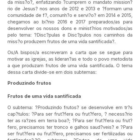
da miss?o?, enfatizando ?cumprem o mandato mission?
rio de Jesus? nos anos de 2012 e 2013 e ?formam uma
comunidade de f?, comunh?o e servi?o? em 2014 e 2015,
chegamos ao bi?nio 2016 e 2017 preparados/as para
desenvolver os nossos dons e minist?rios motivados/as
pelo tema: ?Disc?pulas e Disc?pulos nos caminhos da
miss?o produzem frutos de uma vida santificada?.
Os/A bispos/a escreveram a carta que se segue para
motivar as igrejas, as lideran?as e todo o povo metodista
a que produzam frutos de uma vida santificada. O tema
dessa carta divide-se em dois subtemas:
Produzindo frutos
Frutos de uma vida santificada
O subtema: ?Produzindo frutos? se desenvolve em tr?s
cap?tulos: ?Para ser frut?fera ou frut?fero, ? necess?rio
ter as ra?zes em terra boa?; ?Para ser frut?fera ou frut?
fero, precisamos ter tronco e galhos saud?veis? e ?Para
ser frut?fera ou frut?fero, precisamos ser fertilizadas ou