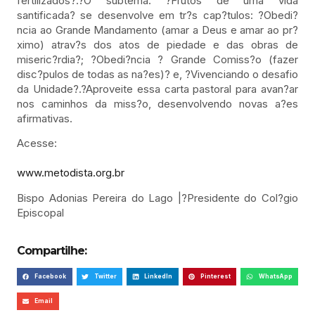
fertilizados?.?O subtema: ?Frutos de uma vida
santificada? se desenvolve em tr?s cap?tulos: ?Obedi?
ncia ao Grande Mandamento (amar a Deus e amar ao pr?
ximo) atrav?s dos atos de piedade e das obras de
miseric?rdia?; ?Obedi?ncia ? Grande Comiss?o (fazer
disc?pulos de todas as na?es)? e, ?Vivenciando o desafio
da Unidade?.?Aproveite essa carta pastoral para avan?ar
nos caminhos da miss?o, desenvolvendo novas a?es
afirmativas.
Acesse:
www.metodista.org.br
Bispo Adonias Pereira do Lago |?Presidente do Col?gio
Episcopal
Compartilhe:
Facebook
Twitter
LinkedIn
Pinterest
WhatsApp
Email