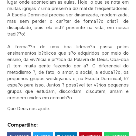
lugar onde aconteciam as aulas. Hoje, o que se nota em
muitas igrejas ? uma presen?a dizimal de frequentadores.
A Escola Dominical precisa ser dinamizada, modernizada,
mas sem perder o car?ter de forma??o crist?, de
discipulado, pois ela est? presente na vida, em nossa
tradi??o!
A forma??o de uma boa lideran?a passa pelos
ensinamentos b?blicos que s?o adquiridos por meio do
ensino, da viv?ncia e pr?tica da Palavra de Deus. Oba-oba
j? tem muita gente fazendo por a?. O diferencial do
metodismo ?, de fato, o amor, o social, a educa??o, os
pequenos grupos wesleyanos e, na Escola Dominical, h?
espa?o para isso. Juntos ? poss?vel ter v?rios pequenos
grupos que estudam, discordam, discutem, amam e
crescem unidos em comunh?o.
Que Deus nos ajude.
Compartilhe: