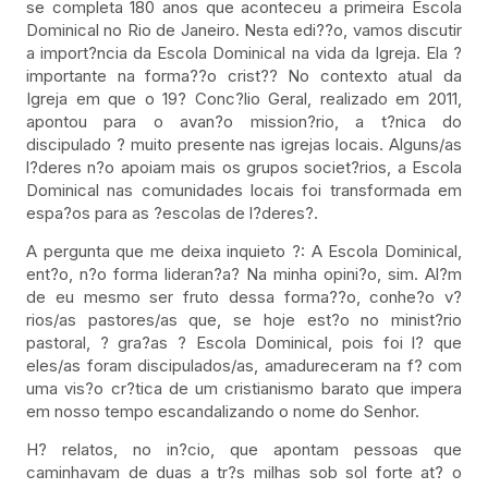
se completa 180 anos que aconteceu a primeira Escola
Dominical no Rio de Janeiro. Nesta edi??o, vamos discutir
a import?ncia da Escola Dominical na vida da Igreja. Ela ?
importante na forma??o crist?? No contexto atual da
Igreja em que o 19? Conc?lio Geral, realizado em 2011,
apontou para o avan?o mission?rio, a t?nica do
discipulado ? muito presente nas igrejas locais. Alguns/as
l?deres n?o apoiam mais os grupos societ?rios, a Escola
Dominical nas comunidades locais foi transformada em
espa?os para as ?escolas de l?deres?.
A pergunta que me deixa inquieto ?: A Escola Dominical,
ent?o, n?o forma lideran?a? Na minha opini?o, sim. Al?m
de eu mesmo ser fruto dessa forma??o, conhe?o v?
rios/as pastores/as que, se hoje est?o no minist?rio
pastoral, ? gra?as ? Escola Dominical, pois foi l? que
eles/as foram discipulados/as, amadureceram na f? com
uma vis?o cr?tica de um cristianismo barato que impera
em nosso tempo escandalizando o nome do Senhor.
H? relatos, no in?cio, que apontam pessoas que
caminhavam de duas a tr?s milhas sob sol forte at? o