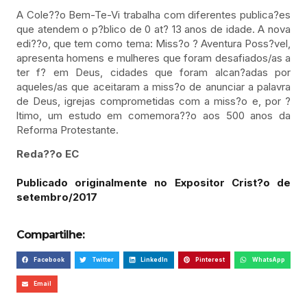
A Cole??o Bem-Te-Vi trabalha com diferentes publica?es
que atendem o p?blico de 0 at? 13 anos de idade. A nova
edi??o, que tem como tema: Miss?o ? Aventura Poss?vel,
apresenta homens e mulheres que foram desafiados/as a
ter f? em Deus, cidades que foram alcan?adas por
aqueles/as que aceitaram a miss?o de anunciar a palavra
de Deus, igrejas comprometidas com a miss?o e, por ?
ltimo, um estudo em comemora??o aos 500 anos da
Reforma Protestante.
Reda??o EC
Publicado originalmente no Expositor Crist?o de
setembro/2017
Compartilhe:
Facebook
Twitter
LinkedIn
Pinterest
WhatsApp
Email