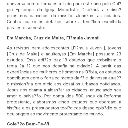
conversa com o tema escolhido para este ano pelo Col?
gio Episcopal da Igreja Metodista: Disc?pulas e disc?
pulos nos caminhos da miss?o: alcan?am as cidades.
Confira abaixo os detalhes sobre a tem?tica escolhida
para este semestre.
Em Marcha, Cruz de Malta, Fl?mula Juvenil
As revistas para adolescentes [Fl?mula Juvenil], jovens
[Cruz de Malta] e adultos/as [Em Marcha] possuem 23
estudos. Essa edi??o traz 18 estudos que trabalham o
tema ?a f? que nos desafia na cidade?. A partir das
experi?ncias de mulheres e homens na B?blia, os estudos
contribuem com o fortalecimento da f? e da nossa atua??
o mission?ria em meio aos desafios urbanos cotidianos.
Jesus nos chama a alcan?ar as cidades, anunciando seu
amor e salva??o. Por conta dos 500 anos da Reforma
protestante, elaboramos cinco estudos que abordam a
hist?ria e os pressupostos teol?gicos desse epis?dio que
deu origem ao movimento protestante no mundo.
Cole??o Bem-Te-Vi