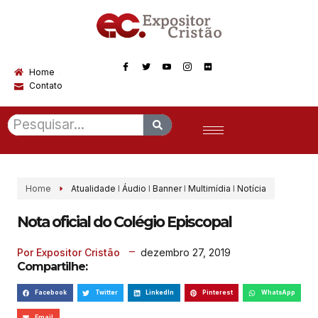
Home
Contato
Home
Atualidade
I
Áudio
I
Banner
I
Multimídia
I
Notícia
Nota oficial do Colégio Episcopal
dezembro 27, 2019
Por Expositor Cristão
Compartilhe:
Facebook
Twitter
LinkedIn
Pinterest
WhatsApp
Email