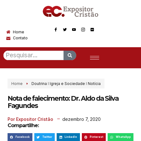
Home
Contato
Home
Doutrina
I
Igreja e Sociedade
I
Notícia
Nota de falecimento: Dr. Aldo da Silva
Fagundes
dezembro 7, 2020
Por Expositor Cristão
Compartilhe:
Facebook
Twitter
LinkedIn
Pinterest
WhatsApp