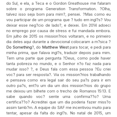
do Sul, e ela, a Teca e o Gordon Greathouse me falaram
sobre o programa Generation Transformation. ?Olha,
talvez isso seja bom para mim?, pensei. ?Mas como eu
vou participar de um programa que ? tudo em ingl?s? Vou
deixar esse neg?cio de lado?, e deixei. Em 2014 adoeci
no emprego por causa de stress e fui mandada embora.
Em julho de 2015 os mission?rios voltaram, e no primeiro
dia deles aqui durante a devocional colocaram a m?sica ?
Do Something
?, do
Matthew West
para tocar, e pedi para
minha prima, que falava ingl?s, traduzir depois para mim.
Tem uma parte que pergunta ?Deus, como pode haver
tanta pobreza no mundo, e o Senhor n?o faz nada para
mudar isso? ?, e Deus fala com essa pessoa ?Eu criei
voc? para ser resposta?. Via os mission?rios trabalhando
e pensava como era legal sair do seu pa?s para ir em
outro pa?s, ent?o um dia um dos mission?rios do grupo
me deixou um bilhete com o trecho de Romanos 15:13. E
sabe quando voc? sente uma confirma??o? Uma
certifica??o? Acreditei que um dia poderia fazer miss?o
assim tamb?m. A equipe do SAF me incentivou muito para
tentar, apesar da falta do ingl?s. No natal de 2015, um