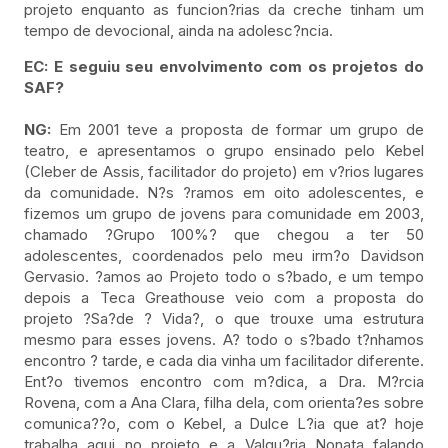
projeto enquanto as funcion?rias da creche tinham um
tempo de devocional, ainda na adolesc?ncia.
EC: E seguiu seu envolvimento com os projetos do
SAF?
NG:
Em 2001 teve a proposta de formar um grupo de
teatro, e apresentamos o grupo ensinado pelo Kebel
(Cleber de Assis, facilitador do projeto) em v?rios lugares
da comunidade. N?s ?ramos em oito adolescentes, e
fizemos um grupo de jovens para comunidade em 2003,
chamado ?Grupo 100%? que chegou a ter 50
adolescentes, coordenados pelo meu irm?o Davidson
Gervasio. ?amos ao Projeto todo o s?bado, e um tempo
depois a Teca Greathouse veio com a proposta do
projeto ?Sa?de ? Vida?, o que trouxe uma estrutura
mesmo para esses jovens. A? todo o s?bado t?nhamos
encontro ? tarde, e cada dia vinha um facilitador diferente.
Ent?o tivemos encontro com m?dica, a Dra. M?rcia
Rovena, com a Ana Clara, filha dela, com orienta?es sobre
comunica??o, com o Kebel, a Dulce L?ia que at? hoje
trabalha aqui no projeto e a Valqu?ria Nonata falando