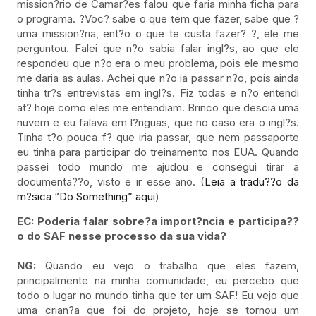
mission?rio de Camar?es falou que faria minha ficha para
o programa. ?Voc? sabe o que tem que fazer, sabe que ?
uma mission?ria, ent?o o que te custa fazer? ?, ele me
perguntou. Falei que n?o sabia falar ingl?s, ao que ele
respondeu que n?o era o meu problema, pois ele mesmo
me daria as aulas. Achei que n?o ia passar n?o, pois ainda
tinha tr?s entrevistas em ingl?s. Fiz todas e n?o entendi
at? hoje como eles me entendiam. Brinco que descia uma
nuvem e eu falava em l?nguas, que no caso era o ingl?s.
Tinha t?o pouca f? que iria passar, que nem passaporte
eu tinha para participar do treinamento nos EUA. Quando
passei todo mundo me ajudou e consegui tirar a
documenta??o, visto e ir esse ano. (
Leia a tradu??o da
m?sica “Do Something” aqui
)
EC: Poderia falar sobre?a import?ncia e participa??
o do SAF nesse processo da sua vida?
NG:
Quando eu vejo o trabalho que eles fazem,
principalmente na minha comunidade, eu percebo que
todo o lugar no mundo tinha que ter um SAF! Eu vejo que
uma crian?a que foi do projeto, hoje se tornou um