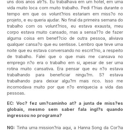
uns dois anos atr?s. Eu trabalhava em um hotel, em uma
vida muito loca com muito trabalho. Pedi f?rias durante o
tempo em que os volunt?rios estariam em miss?o no
projeto, e eu queria ajudar. No final da primeira semana do
trabalho com os volunt?rios, eu estava exausta, meu
corpo estava muito cansado, mas a sensa??o de fazer
alguma coisa em benef?cio de outra pessoa, aliviava
qualquer cansa?o que eu sentisse. Lembro que teve uma
noite que eu estava conversando no escrit?rio, a respeito
de trabalho. Falei que o que mais me cansava no
emprego n?o era o trabalho em si, apesar de ser uma
rotina muito cansativa. Era pensar que eu n?o estava
trabalhando para beneficiar ningu?m. S? estava
trabalhando para deixar algu?m mais rico. Isso me
incomodava muito por que n?o enriquecia a vida das
pessoas.
EC: Voc? fez um?caminho at? a junta de miss?es
globais, mesmo sem saber fala ingl?s quando
ingressou no programa?
NG:
Tinha uma mission?ria aqui, a Hanna Song da Cor?ia