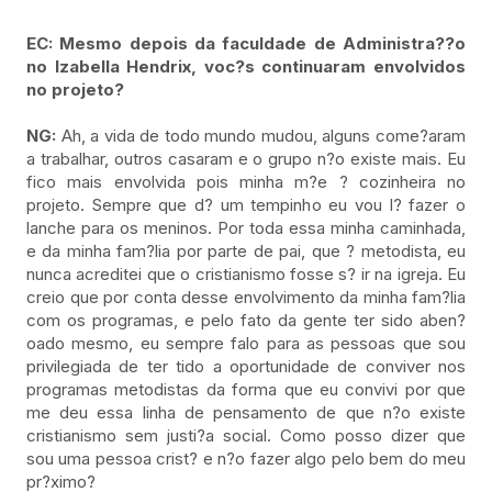
EC: Mesmo depois da faculdade de Administra??o
no Izabella Hendrix, voc?s continuaram envolvidos
no projeto?
NG:
Ah, a vida de todo mundo mudou, alguns come?aram
a trabalhar, outros casaram e o grupo n?o existe mais. Eu
fico mais envolvida pois minha m?e ? cozinheira no
projeto. Sempre que d? um tempinho eu vou l? fazer o
lanche para os meninos. Por toda essa minha caminhada,
e da minha fam?lia por parte de pai, que ? metodista, eu
nunca acreditei que o cristianismo fosse s? ir na igreja. Eu
creio que por conta desse envolvimento da minha fam?lia
com os programas, e pelo fato da gente ter sido aben?
oado mesmo, eu sempre falo para as pessoas que sou
privilegiada de ter tido a oportunidade de conviver nos
programas metodistas da forma que eu convivi por que
me deu essa linha de pensamento de que n?o existe
cristianismo sem justi?a social. Como posso dizer que
sou uma pessoa crist? e n?o fazer algo pelo bem do meu
pr?ximo?