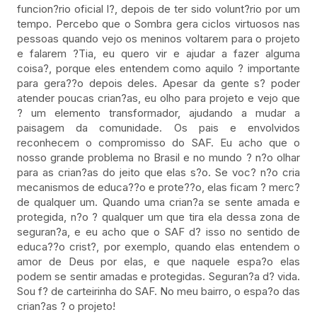
funcion?rio oficial l?, depois de ter sido volunt?rio por um
tempo. Percebo que o Sombra gera ciclos virtuosos nas
pessoas quando vejo os meninos voltarem para o projeto
e falarem ?Tia, eu quero vir e ajudar a fazer alguma
coisa?, porque eles entendem como aquilo ? importante
para gera??o depois deles. Apesar da gente s? poder
atender poucas crian?as, eu olho para projeto e vejo que
? um elemento transformador, ajudando a mudar a
paisagem da comunidade. Os pais e envolvidos
reconhecem o compromisso do SAF. Eu acho que o
nosso grande problema no Brasil e no mundo ? n?o olhar
para as crian?as do jeito que elas s?o. Se voc? n?o cria
mecanismos de educa??o e prote??o, elas ficam ? merc?
de qualquer um. Quando uma crian?a se sente amada e
protegida, n?o ? qualquer um que tira ela dessa zona de
seguran?a, e eu acho que o SAF d? isso no sentido de
educa??o crist?, por exemplo, quando elas entendem o
amor de Deus por elas, e que naquele espa?o elas
podem se sentir amadas e protegidas. Seguran?a d? vida.
Sou f? de carteirinha do SAF. No meu bairro, o espa?o das
crian?as ? o projeto!