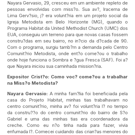
Nayara Gervasio, 29, cresceu em um ambiente repleto de
pessoas envolvidas com miss?o. Sua av?, Iracema de
Lima Gerv?sio, j? era volunt?ria em um projeto social da
Igreja Metodista em Belo Horizonte (MG), quando o
Programa Habitat da United Methodist Church (UMC) dos
EUA, conseguiu um terreno para que novas casas fossem
constru?das em seu bairro, no in?cio da d?cada de 90.
Com o programa, surgiu tamb?m a demanda pelo Centro
Comunit?rio Metodista, onde ent?o come?ou o trabalho
onde hoje funciona o Sombra e ?gua Fresca (SAF). Foi a?
que Nayara iniciou sua caminhada mission?ria.
Expositor Crist?o: Como voc? come?ou a trabalhar
na Miss?o Metodista?
Nayara Gervasio:
A minha fam?lia foi beneficiada pela
casa do Projeto Habitat, minhas tias trabalhavam no
centro comunit?rio, minha av? foi volunt?ria l? no tempo
da constru??o do centro comunit?rio do bairro de S?o
Gabriel e uma das minhas tias era coordenadora da
creche. Como eu n?o tinha nada para fazer, vivia
enfurnada l?. Comecei cuidando das crian?as menores do