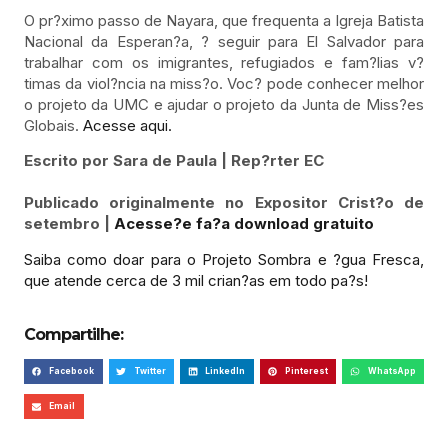
O pr?ximo passo de Nayara, que frequenta a Igreja Batista
Nacional da Esperan?a, ? seguir para El Salvador para
trabalhar com os imigrantes, refugiados e fam?lias v?
timas da viol?ncia na miss?o. Voc? pode conhecer melhor
o projeto da UMC e ajudar o projeto da Junta de Miss?es
Globais.
Acesse aqui.
Escrito por Sara de Paula | Rep?rter EC
Publicado originalmente no Expositor Crist?o de
setembro |
Acesse?e fa?a download gratuito
Saiba como doar para o Projeto Sombra e ?gua Fresca,
que atende cerca de 3 mil crian?as em todo pa?s!
Compartilhe:
Facebook
Twitter
LinkedIn
Pinterest
WhatsApp
Email