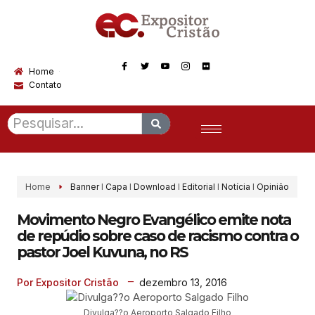
Home
Contato
Home
Banner
I
Capa
I
Download
I
Editorial
I
Notícia
I
Opinião
Movimento Negro Evangélico emite nota
de repúdio sobre caso de racismo contra o
pastor Joel Kuvuna, no RS
dezembro 13, 2016
Por Expositor Cristão
Divulga??o Aeroporto Salgado Filho