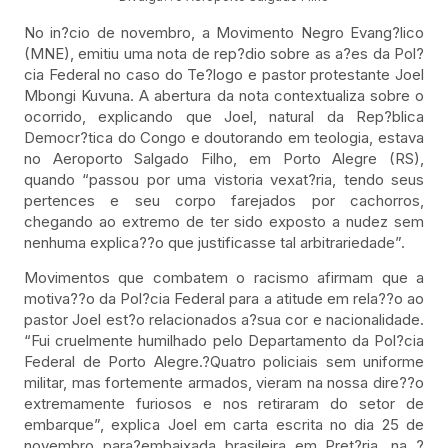
No in?cio de novembro, a Movimento Negro Evang?lico
(MNE), emitiu uma nota de rep?dio sobre as a?es da Pol?
cia Federal no caso do Te?logo e pastor protestante Joel
Mbongi Kuvuna. A abertura da nota contextualiza sobre o
ocorrido, explicando que Joel, natural da Rep?blica
Democr?tica do Congo e doutorando em teologia, estava
no Aeroporto Salgado Filho, em Porto Alegre (RS),
quando “passou por uma vistoria vexat?ria, tendo seus
pertences e seu corpo farejados por cachorros,
chegando ao extremo de ter sido exposto a nudez sem
nenhuma explica??o que justificasse tal arbitrariedade”.
Movimentos que combatem o racismo afirmam que a
motiva??o da Pol?cia Federal para a atitude em rela??o ao
pastor Joel est?o relacionados a?sua cor e nacionalidade.
“Fui cruelmente humilhado pelo Departamento da Pol?cia
Federal de Porto Alegre.?Quatro policiais sem uniforme
militar, mas fortemente armados, vieram na nossa dire??o
extremamente furiosos e nos retiraram do setor de
embarque”, explica Joel em carta escrita no dia 25 de
novembro para?embaixada brasileira em Pret?ria, na ?