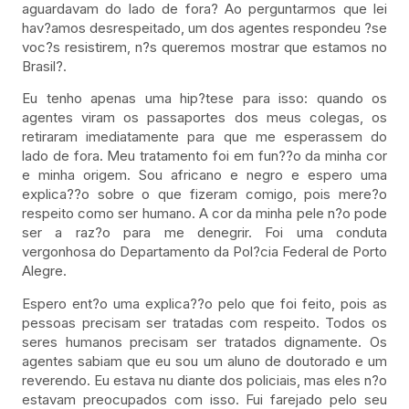
aguardavam do lado de fora? Ao perguntarmos que lei
hav?amos desrespeitado, um dos agentes respondeu ?se
voc?s resistirem, n?s queremos mostrar que estamos no
Brasil?.
Eu tenho apenas uma hip?tese para isso: quando os
agentes viram os passaportes dos meus colegas, os
retiraram imediatamente para que me esperassem do
lado de fora. Meu tratamento foi em fun??o da minha cor
e minha origem. Sou africano e negro e espero uma
explica??o sobre o que fizeram comigo, pois mere?o
respeito como ser humano. A cor da minha pele n?o pode
ser a raz?o para me denegrir. Foi uma conduta
vergonhosa do Departamento da Pol?cia Federal de Porto
Alegre.
Espero ent?o uma explica??o pelo que foi feito, pois as
pessoas precisam ser tratadas com respeito. Todos os
seres humanos precisam ser tratados dignamente. Os
agentes sabiam que eu sou um aluno de doutorado e um
reverendo. Eu estava nu diante dos policiais, mas eles n?o
estavam preocupados com isso. Fui farejado pelo seu