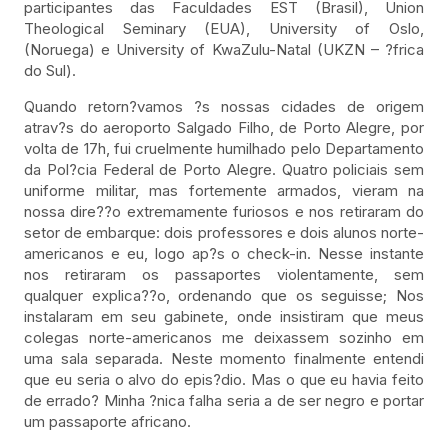
participantes das Faculdades EST (Brasil), Union
Theological Seminary (EUA), University of Oslo,
(Noruega) e University of KwaZulu-Natal (UKZN – ?frica
do Sul).
Quando retorn?vamos ?s nossas cidades de origem
atrav?s do aeroporto Salgado Filho, de Porto Alegre, por
volta de 17h, fui cruelmente humilhado pelo Departamento
da Pol?cia Federal de Porto Alegre. Quatro policiais sem
uniforme militar, mas fortemente armados, vieram na
nossa dire??o extremamente furiosos e nos retiraram do
setor de embarque: dois professores e dois alunos norte-
americanos e eu, logo ap?s o check-in. Nesse instante
nos retiraram os passaportes violentamente, sem
qualquer explica??o, ordenando que os seguisse; Nos
instalaram em seu gabinete, onde insistiram que meus
colegas norte-americanos me deixassem sozinho em
uma sala separada. Neste momento finalmente entendi
que eu seria o alvo do epis?dio. Mas o que eu havia feito
de errado? Minha ?nica falha seria a de ser negro e portar
um passaporte africano.