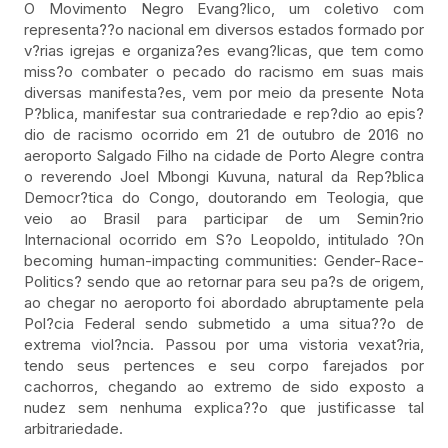
O Movimento Negro Evang?lico, um coletivo com
representa??o nacional em diversos estados formado por
v?rias igrejas e organiza?es evang?licas, que tem como
miss?o combater o pecado do racismo em suas mais
diversas manifesta?es, vem por meio da presente Nota
P?blica, manifestar sua contrariedade e rep?dio ao epis?
dio de racismo ocorrido em 21 de outubro de 2016 no
aeroporto Salgado Filho na cidade de Porto Alegre contra
o reverendo Joel Mbongi Kuvuna, natural da Rep?blica
Democr?tica do Congo, doutorando em Teologia, que
veio ao Brasil para participar de um Semin?rio
Internacional ocorrido em S?o Leopoldo, intitulado ?On
becoming human-impacting communities: Gender-Race-
Politics? sendo que ao retornar para seu pa?s de origem,
ao chegar no aeroporto foi abordado abruptamente pela
Pol?cia Federal sendo submetido a uma situa??o de
extrema viol?ncia. Passou por uma vistoria vexat?ria,
tendo seus pertences e seu corpo farejados por
cachorros, chegando ao extremo de sido exposto a
nudez sem nenhuma explica??o que justificasse tal
arbitrariedade.