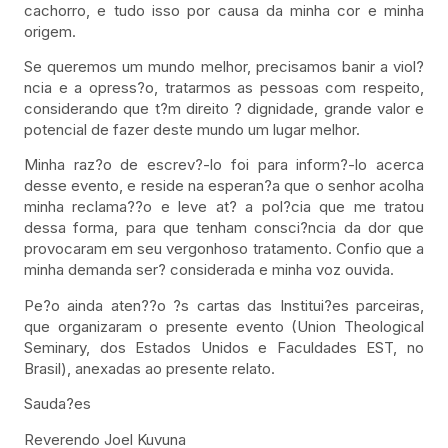
cachorro, e tudo isso por causa da minha cor e minha
origem.
Se queremos um mundo melhor, precisamos banir a viol?
ncia e a opress?o, tratarmos as pessoas com respeito,
considerando que t?m direito ? dignidade, grande valor e
potencial de fazer deste mundo um lugar melhor.
Minha raz?o de escrev?-lo foi para inform?-lo acerca
desse evento, e reside na esperan?a que o senhor acolha
minha reclama??o e leve at? a pol?cia que me tratou
dessa forma, para que tenham consci?ncia da dor que
provocaram em seu vergonhoso tratamento. Confio que a
minha demanda ser? considerada e minha voz ouvida.
Pe?o ainda aten??o ?s cartas das Institui?es parceiras,
que organizaram o presente evento (Union Theological
Seminary, dos Estados Unidos e Faculdades EST, no
Brasil), anexadas ao presente relato.
Sauda?es
Reverendo Joel Kuvuna