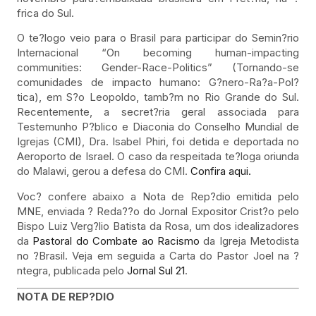
frica do Sul.
O te?logo veio para o Brasil para participar do Semin?rio
Internacional “On becoming human-impacting
communities: Gender-Race-Politics” (Tornando-se
comunidades de impacto humano: G?nero-Ra?a-Pol?
tica), em S?o Leopoldo, tamb?m no Rio Grande do Sul.
Recentemente, a secret?ria geral associada para
Testemunho P?blico e Diaconia do Conselho Mundial de
Igrejas (CMI), Dra. Isabel Phiri, foi detida e deportada no
Aeroporto de Israel. O caso da respeitada te?loga oriunda
do Malawi, gerou a defesa do CMI.
Confira aqui.
Voc? confere abaixo a Nota de Rep?dio emitida pelo
MNE, enviada ? Reda??o do Jornal Expositor Crist?o pelo
Bispo Luiz Verg?lio Batista da Rosa, um dos idealizadores
da
Pastoral do Combate ao Racismo
da Igreja Metodista
no ?Brasil. Veja em seguida a Carta do Pastor Joel na ?
ntegra, publicada pelo
Jornal Sul 21
.
NOTA DE REP?DIO