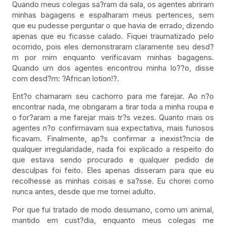
Quando meus colegas sa?ram da sala, os agentes abriram
minhas bagagens e espalharam meus pertences, sem
que eu pudesse perguntar o que havia de errado, dizendo
apenas que eu ficasse calado. Fiquei traumatizado pelo
ocorrido, pois eles demonstraram claramente seu desd?
m por mim enquanto verificavam minhas bagagens.
Quando um dos agentes encontrou minha lo??o, disse
com desd?m: ?African lotion!?.
Ent?o chamaram seu cachorro para me farejar. Ao n?o
encontrar nada, me obrigaram a tirar toda a minha roupa e
o for?aram a me farejar mais tr?s vezes. Quanto mais os
agentes n?o confirmavam sua expectativa, mais furiosos
ficavam. Finalmente, ap?s confirmar a inexist?ncia de
qualquer irregularidade, nada foi explicado a respeito do
que estava sendo procurado e qualquer pedido de
desculpas foi feito. Eles apenas disseram para que eu
recolhesse as minhas coisas e sa?sse. Eu chorei como
nunca antes, desde que me tornei adulto.
Por que fui tratado de modo desumano, como um animal,
mantido em cust?dia, enquanto meus colegas me