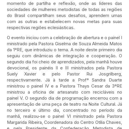
momento de partilha e reflexão, onde as líderes das
sociedades de mulheres metodistas de todas as regiões
do Brasil compartilham seus desafios, aprendem umas
com as outras e estabelecem novas metas para suas
respectivas regiões eclesiásticas.
O evento iniciou com a celebração de abertura e o painel I
ministrado pela Pastora Giselma de Souza Almeida Matos
da 1ªRE, que introduziu o tema. A noite deste primeiro dia
seguiu com dinâmicas de integração e cooperação. O
segundo dia foi cheio de aprendizados, pela manhã houve
devocional, os painéis II e III ministrados pela Pastora
Suely Xavier e pelo Pastor Rui Josgrilberg,
respectivamente. Já à tarde a Profª Sandra Duarte
ministrou o painel IV e a Pastora Thays Cesar da 3ªRE
ministrou a oficina de artesanato com recicláveis no
painel V. O segundo dia de programação encerrou com a
apresentação de uma peça de teatro na Noite Cultural. Já
no terceiro e último dia, concentrado no período da
manhã, realizou-se o painel VI ministrado pela Pastora
Margarida Ribeira, Coordenadora do Centro Otília Chaves,
e pela Presidente da Confederação Metodista de