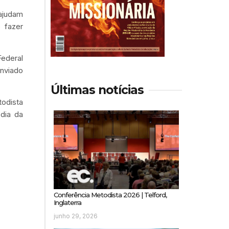
 ajudam
 fazer
ederal
enviado
Últimas notícias
todista
dia da
Conferência Metodista 2026 | Telford,
Inglaterra
junho 29, 2026