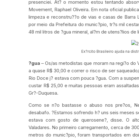
presenciei. At? o momento estou tentando absor
Movement, Raphael Oliveira. Em nota oficial public
limpeza e reconstru??o de vias e casas de Barra L
por meio da Prefeitura do munic?pio, tr?s mil cestas
48 mil litros de ?gua mineral, al?m de utens?lios d
Ex?rcito Brasileiro ajuda na di
?gua
– Os/as metodistas que moram na regi?o do V
a quase R$ 30,00 e correr o risco de ser saqueado
Rio Doce j? estava com pouca ?gua. Com a suspens
custar R$ 25,00 e muitas pessoas eram assaltadas.
Gr?-Duquesa.
Como se n?o bastasse o abuso nos pre?os, Neid
desabafo. ?Estamos sofrendo h? uns seis meses s
estava com gosto de querosene?, disse. O alto
Valadares. No primeiro carregamento, cerca de 300 m
metros do munic?pio, foram transportados em dois