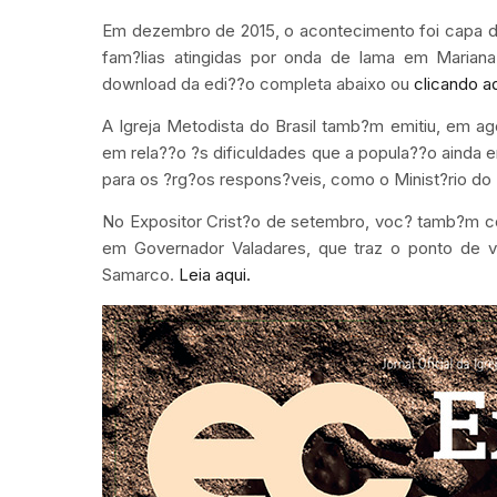
Em dezembro de 2015, o acontecimento foi capa do
fam?lias atingidas por onda de lama em Marian
download da edi??o completa abaixo ou
clicando a
A Igreja Metodista do Brasil tamb?m emitiu, em 
em rela??o ?s dificuldades que a popula??o ainda 
para os ?rg?os respons?veis, como o Minist?rio d
No Expositor Crist?o de setembro, voc? tamb?m co
em Governador Valadares, que traz o ponto de v
Samarco.
Leia aqui.