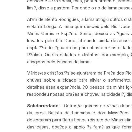
consolo e a??o social, mas, posteriormente, iremos
lias?, disse a pastora. Por onde o rio de lama passa
Al?m de Bento Rodrigues, a lama atingiu outros di
e Barra Longa. A lama que desceu pelo Rio Doce,
Minas Gerais e Esp?rito Santo, deixou as ?guas 
levados pelo Rio Doce, afetando ainda dezenas 
capta??o de ?gua do rio para abastecer as cidad
P?blica. Outras cidades e distritos, por exemplo,
atingidos pelo tsunami de lama.
V?rios/as crist?os/?s se ajuntaram na Pra?a dos Pio
chuvas sobre a cidade para aliviar o sofriment
detalhes essa experi?ncia. ?O pessoal da minha igr
respondeu nossas ora?es e choveu na cidade!?, di
Solidariedade
– Outros/as jovens de v?rias deno
da Igreja Batista da Lagoinha e dos Minist?rio
deslocaram para Barra Longa (distrito de Minas ati
das casas, doa?es e apoio ?s fam?lias que fora