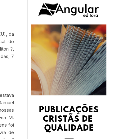
U), da
cal do
iton ?,
adas; 7
 estava
Samuel
 nossas
yna M.
ens foi
vra de