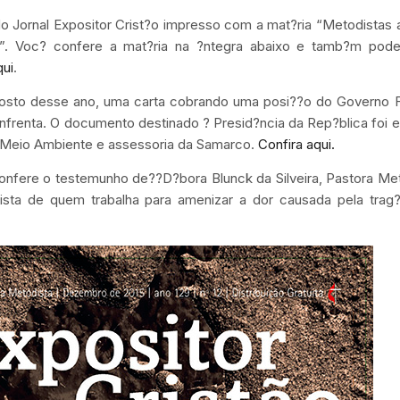
 Jornal Expositor Crist?o impresso com a mat?ria “Metodistas
a”. Voc? confere a mat?ria na ?ntegra abaixo e tamb?m pode
qui
.
agosto desse ano, uma carta cobrando uma posi??o do Governo F
enfrenta. O documento destinado ? Presid?ncia da Rep?blica foi 
o Meio Ambiente e assessoria da Samarco.
Confira aqui.
nfere o testemunho de??D?bora Blunck da Silveira, Pastora Me
ista de quem trabalha para amenizar a dor causada pela trag?