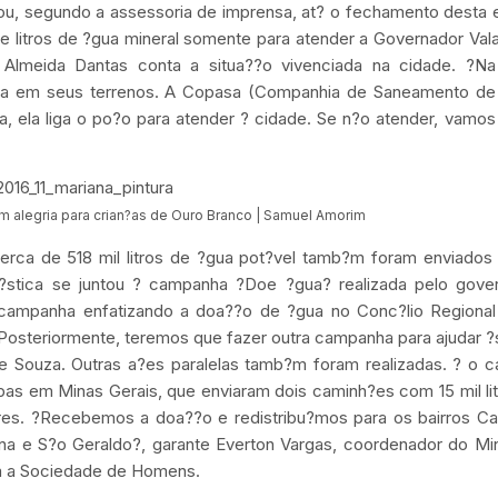
ou, segundo a assessoria de imprensa, at? o fechamento desta 
 de litros de ?gua mineral somente para atender a Governador Val
 Almeida Dantas conta a situa??o vivenciada na cidade. ?Na 
a em seus terrenos. A Copasa (Companhia de Saneamento de
a, ela liga o po?o para atender ? cidade. Se n?o atender, vamos
m alegria para crian?as de Ouro Branco | Samuel Amorim
rca de 518 mil litros de ?gua pot?vel tamb?m foram enviados 
si?stica se juntou ? campanha ?Doe ?gua? realizada pelo gove
 campanha enfatizando a doa??o de ?gua no Conc?lio Regiona
Posteriormente, teremos que fazer outra campanha para ajudar 
de Souza. Outras a?es paralelas tamb?m foram realizadas. ? o 
as em Minas Gerais, que enviaram dois caminh?es com 15 mil li
ares. ?Recebemos a doa??o e redistribu?mos para os bairros Ca
na e S?o Geraldo?, garante Everton Vargas, coordenador do Min
om a Sociedade de Homens.