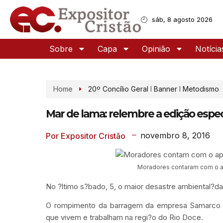
sáb, 8 agosto 2026
Sobre
Capa
Opinião
Notícia
Home
20º Concílio Geral
I
Banner
I
Metodismo
Mar de lama: relembre a edição espec
novembro 8, 2016
Por Expositor Cristão
Moradores contaram com o apo
No ?ltimo s?bado, 5, o maior desastre ambiental?da 
O rompimento da barragem da empresa Samarco em
que vivem e trabalham na regi?o do Rio Doce.