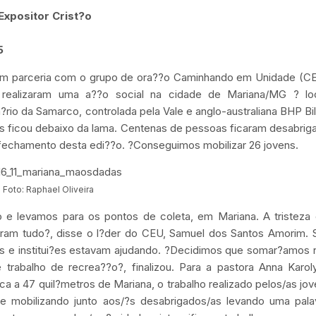
Expositor Crist?o
5
em parceria com o grupo de ora??o Caminhando em Unidade (CE
 realizaram uma a??o social na cidade de Mariana/MG ? lo
io da Samarco, controlada pela Vale e anglo-australiana BHP Bill
es ficou debaixo da lama. Centenas de pessoas ficaram desabrig
fechamento desta edi??o. ?Conseguimos mobilizar 26 jovens.
Foto: Raphael Oliveira
o e levamos para os pontos de coleta, em Mariana. A tristeza
eram tudo?, disse o l?der do CEU, Samuel dos Santos Amorim. 
jas e institui?es estavam ajudando. ?Decidimos que somar?amos
trabalho de recrea??o?, finalizou. Para a pastora Anna Karol
a a 47 quil?metros de Mariana, o trabalho realizado pelos/as jov
se mobilizando junto aos/?s desabrigados/as levando uma pala