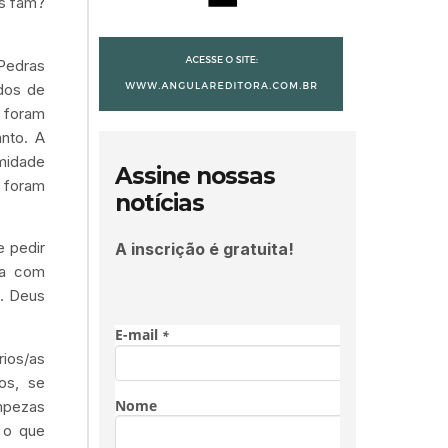
as fam?
 Pedras
dos de
 foram
nto. A
midade
Assine nossas
m foram
notícias
e pedir
A inscrição é gratuita!
ta com
s. Deus
ios/as
os, se
impezas
 o que