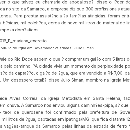
ver o que talvez eu chamaria de apocalipse?, disse o l?der d
ada no site da Samarco, a empresa diz que 300 profissionais atu
onga. Para prestar assist?ncia ?s fam?lias atingidas, foram ent
 b?sicas, mil colch?es, cerca de nove mil litros de material de l
e limpeza dom?sticos.
stribui??o de ?gua em Governador Valadares | Julio Siman
ale do Rio Doce sabem o que ? comprar um gal?o com 5 litros 
/a pelo caminho. ?A cidade vivia um momento de perplexidade p
?o da capta??o, o gal?o de ?gua, que era vendido a R$ 7,00, p
 Um desespero total!?, disse Julio Siman, membro na Igreja Me
e Alves Correia, da Igreja Metodista em Santa Helena, faz
em chuva. A Samarco nos enviou alguns caminh?es-pipa, s? que 
 teor de querosene foi confirmado pela prefeitura de Gove
il litros de ?gua, captadas em Ipatinga/MG, que fica distante 12
 vag?es-tanque da Samarco pelas linhas da estrada de ferro V