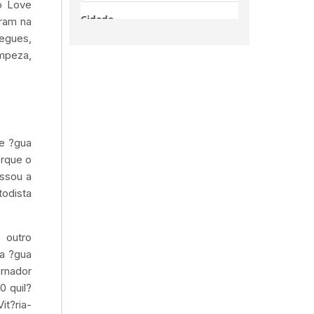
o Love
aram na
regues,
impeza,
de ?gua
orque o
assou a
todista
 outro
a ?gua
rnador
0 quil?
it?ria-