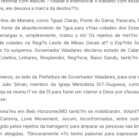
 retornar com eles/as ? cidade e intensificar o trabalho com ess
va, ele deixava a marca da destrui??o.
stritos de Mariana, como ?guas Claras, Ponte do Gama, Paracatu,
 fonte de abastecimento de ?gua para v?rias cidades dos Esta
amargas e, simplesmente, matou o rio! Os rejeitos de min?rio
de cidades na Regi?o Leste de Minas Gerais at? o Esp?rito Sa
es foi suspensa. Governador Valadares declarou estado de Cala
 Colatina, Linhares, Resplendor, Reg?ncia, Baixo Gandu, tamb?
neiros, ao lado da Prefeitura de Governador Valadares, para orar 
o. Julio Siman, membro da Igreja Metodista Gr?-Duquesa, con
eja se reuniu l? no dia 13 para fazer um clamor a Deus por chuva
sse.
mina?es em Belo Horizonte/MG tamb?m se mobilizaram. Volunt?r
s Carisma, Love Movement, Jocum, Inconformados, entre outr
ngido pelos rejeitos da barragem) para amparar as pessoas nas l
m atingidas. ?Sinceramente n?o tenho palavras para expressar