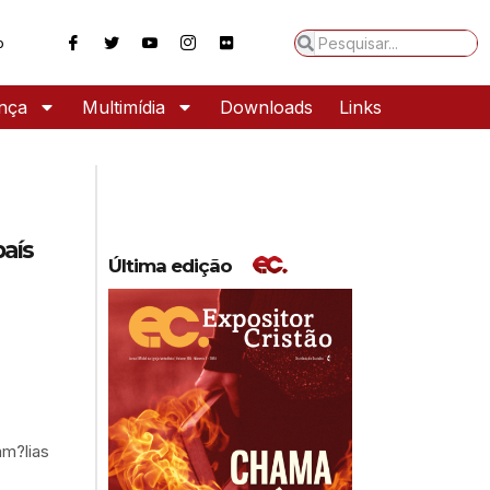
o
ança
Multimídia
Downloads
Links
país
Última edição
m?lias