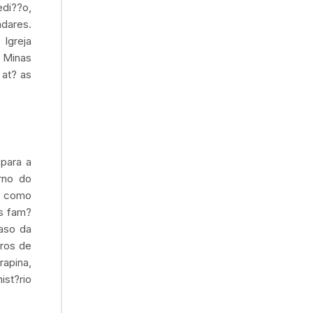
edi??o,
adares.
Igreja
 Minas
 at? as
para a
rno do
l como
?s fam?
caso da
tros de
rapina,
ist?rio