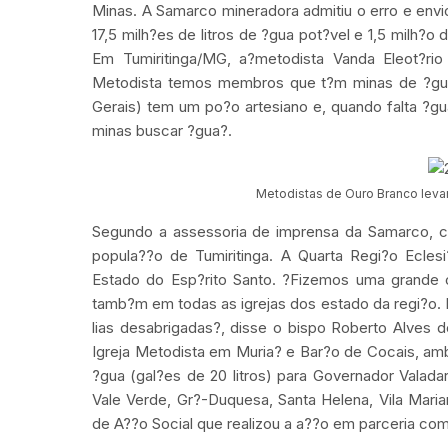
Minas. A Samarco mineradora admitiu o erro e envi
17,5 milh?es de litros de ?gua pot?vel e 1,5 milh?o
Em Tumiritinga/MG, a?metodista Vanda Eleot?rio
Metodista temos membros que t?m minas de ?gu
Gerais) tem um po?o artesiano e, quando falta ?gu
minas buscar ?gua?.
Metodistas de Ouro Branco leva
Segundo a assessoria de imprensa da Samarco, ce
popula??o de Tumiritinga. A Quarta Regi?o Ecle
Estado do Esp?rito Santo. ?Fizemos uma grande
tamb?m em todas as igrejas dos estado da regi?o. 
lias desabrigadas?, disse o bispo Roberto Alves 
Igreja Metodista em Muria? e Bar?o de Cocais, amb
?gua (gal?es de 20 litros) para Governador Valad
Vale Verde, Gr?-Duquesa, Santa Helena, Vila Maria
de A??o Social que realizou a a??o em parceria c