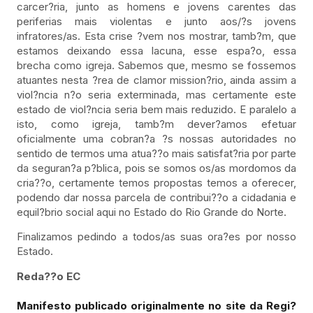
carcer?ria, junto as homens e jovens carentes das
periferias mais violentas e junto aos/?s jovens
infratores/as. Esta crise ?vem nos mostrar, tamb?m, que
estamos deixando essa lacuna, esse espa?o, essa
brecha como igreja. Sabemos que, mesmo se fossemos
atuantes nesta ?rea de clamor mission?rio, ainda assim a
viol?ncia n?o seria exterminada, mas certamente este
estado de viol?ncia seria bem mais reduzido. E paralelo a
isto, como igreja, tamb?m dever?amos efetuar
oficialmente uma cobran?a ?s nossas autoridades no
sentido de termos uma atua??o mais satisfat?ria por parte
da seguran?a p?blica, pois se somos os/as mordomos da
cria??o, certamente temos propostas temos a oferecer,
podendo dar nossa parcela de contribui??o a cidadania e
equil?brio social aqui no Estado do Rio Grande do Norte.
Finalizamos pedindo a todos/as suas ora?es por nosso
Estado.
Reda??o EC
Manifesto publicado originalmente no site da Regi?