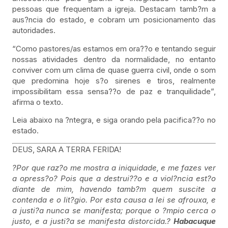
pessoas que frequentam a igreja. Destacam tamb?m a
aus?ncia do estado, e cobram um posicionamento das
autoridades.
“Como pastores/as estamos em ora??o e tentando seguir
nossas atividades dentro da normalidade, no entanto
conviver com um clima de quase guerra civil, onde o som
que predomina hoje s?o sirenes e tiros, realmente
impossibilitam essa sensa??o de paz e tranquilidade”,
afirma o texto.
Leia abaixo na ?ntegra, e siga orando pela pacifica??o no
estado.
DEUS, SARA A TERRA FERIDA!
?Por que raz?o me mostra a iniquidade, e me fazes ver
a opress?o? Pois que a destrui??o e a viol?ncia est?o
diante de mim, havendo tamb?m quem suscite a
contenda e o lit?gio. Por esta causa a lei se afrouxa, e
a justi?a nunca se manifesta; porque o ?mpio cerca o
justo, e a justi?a se manifesta distorcida.?
Habacuque