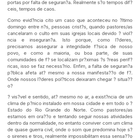
portas por falta de seguran?a. Realmente s?o tempos dif?
ceis, tempos de caos.
Como evid?ncia cito um caso que aconteceu no ?ltimo
domingo entre n?s, pessoas crist?s, quando pastores/as
cancelaram o culto em suas igrejas locais devido ? viol?
ncia e inseguran?a. Isto porque, como l?deres,
precisamos assegurar a integridade f?sica de nosso
povo, e como a maioria, ou boa parte, de suas
comunidades de f? se localizam pr?ximas ?s ?reas perif?
ricas, isso se faz necess?rio. Enfim, a falta de seguran?a
p?blica afeta at? mesmo a nossa manifesta??o de f?.
Onde nossos l?deres pol?ticos deixaram chegar ? situa??
o?
? vis?vel e sentido, at? mesmo no ar, a exist?ncia de um
clima de p?nico instalado em nossa cidade e em todo o ?
Estado do Rio Grande do Norte. Como pastores/as
estamos em ora??o e tentando seguir nossas atividades
dentro da normalidade, no entanto conviver com um clima
de quase guerra civil, onde o som que predomina hoje s?
o sirenes e tiros, realmente impossibilitam essa sensa??o