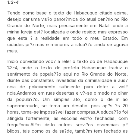
1:3-4
Tendo como base o texto de Habacuque citado acima,
desejo dar uma vis?o panor?mica do atual cen?rio no Rio
Grande do Norte, mais precisamente em Natal, onde a
minha Igreja est? localizada e onde resido; mas expresso
que esta ? a realidade em todo o meu Estado. Em
cidades pr?ximas e menores a situa??o ainda se agrava
mais.
Inicio convidando voc? a reler o texto do de Habacuque
1:3-4, onde o texto do profeta Habacuque traduz o
sentimento da popula??o aqui no Rio Grande do Norte,
diante das constantes investidas da criminalidade e aus?
ncia de policiamento suficiente para deter a viol?
ncia.Andamos em ruas desertas e v?-se o medo no olhar
da popula??o. Um simples ato, como o de ir ao
supermercado, se torna um desafio, pois ap?s ?s 20
horas, torna-se imposs?vel fazer compras.A educa??o foi
atingida fortemente; as escolas est?o fechadas, com
frequ?ncia.Al?m disto outros servi?os essenciais p?
blicos, tais como os da sa?de, tamb?m tem fechado as