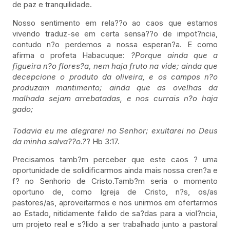
de paz e tranquilidade.
Nosso sentimento em rela??o ao caos que estamos
vivendo traduz-se em certa sensa??o de impot?ncia,
contudo n?o perdemos a nossa esperan?a. E como
afirma o profeta Habacuque:
?
Porque ainda que a
figueira n?o flores?a, nem haja fruto na vide; ainda que
decepcione o produto da oliveira, e os campos n?o
produzam mantimento; ainda que as ovelhas da
malhada sejam arrebatadas, e nos currais n?o haja
gado;
Todavia eu me alegrarei no Senhor; exultarei no Deus
da minha salva??o.?
? Hb 3:17.
Precisamos tamb?m perceber que este caos ? uma
oportunidade de solidificarmos ainda mais nossa cren?a e
f? no Senhorio de Cristo.Tamb?m seria o momento
oportuno de, como Igreja de Cristo, n?s, os/as
pastores/as, aproveitarmos e nos unirmos em ofertarmos
ao Estado, nitidamente falido de sa?das para a viol?ncia,
um projeto real e s?lido a ser trabalhado junto a pastoral