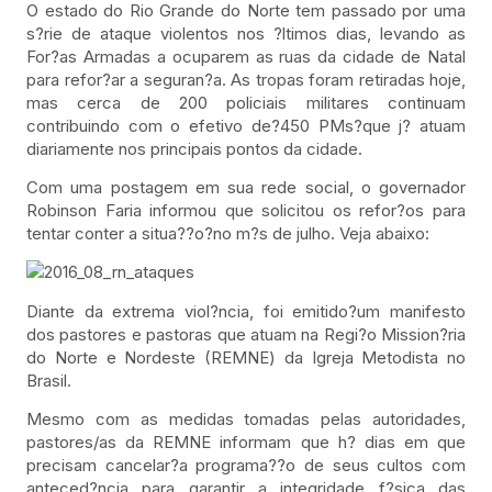
O estado do Rio Grande do Norte tem passado por uma
s?rie de ataque violentos nos ?ltimos dias, levando as
For?as Armadas a ocuparem as ruas da cidade de Natal
para refor?ar a seguran?a. As tropas foram retiradas hoje,
mas cerca de 200 policiais militares continuam
contribuindo com o efetivo de?450 PMs?que j? atuam
diariamente nos principais pontos da cidade.
Com uma postagem em sua rede social, o governador
Robinson Faria informou que solicitou os refor?os para
tentar conter a situa??o?no m?s de julho. Veja abaixo:
Diante da extrema viol?ncia, foi emitido?um manifesto
dos pastores e pastoras que atuam na Regi?o Mission?ria
do Norte e Nordeste (REMNE) da Igreja Metodista no
Brasil.
Mesmo com as medidas tomadas pelas autoridades,
pastores/as da REMNE informam que h? dias em que
precisam cancelar?a programa??o de seus cultos com
anteced?ncia para garantir a integridade f?sica das