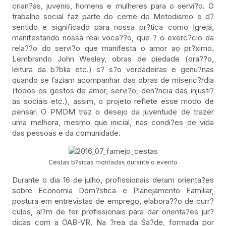
crian?as, juvenis, homens e mulheres para o servi?o. O
trabalho social faz parte do cerne do Metodismo e d?
sentido e significado para nossa pr?tica como Igreja,
manifestando nossa real voca??o, que ? o exerc?cio da
rela??o do servi?o que manifesta o amor ao pr?ximo.
Lembrando John Wesley, obras de piedade (ora??o,
leitura da b?blia etc.) s? s?o verdadeiras e genu?nas
quando se faziam acompanhar das obras de miseric?rdia
(todos os gestos de amor, servi?o, den?ncia das injusti?
as sociais etc.), assim, o projeto reflete esse modo de
pensar. O PMDM traz o desejo da juventude de trazer
uma melhora, mesmo que inicial, nas condi?es de vida
das pessoas e da comunidade.
Cestas b?sicas montadas durante o evento
Durante o dia 16 de julho, profissionais deram orienta?es
sobre Economia Dom?stica e Planejamento Familiar,
postura em entrevistas de emprego, elabora??o de curr?
culos, al?m de ter profissionais para dar orienta?es jur?
dicas com a OAB-VR. Na ?rea da Sa?de, formada por