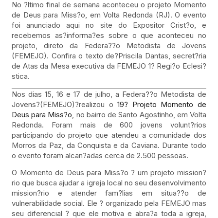
No ?ltimo final de semana aconteceu o projeto Momento
de Deus para Miss?o, em Volta Redonda (RJ). O evento
foi anunciado aqui no site do Expositor Crist?o, e
recebemos as?informa?es sobre o que aconteceu no
projeto, direto da Federa??o Metodista de Jovens
(FEMEJO). Confira o texto de?Priscila Dantas, secret?ria
de Atas da Mesa executiva da FEMEJO 1? Regi?o Eclesi?
stica.
Nos dias 15, 16 e 17 de julho, a Federa??o Metodista de
Jovens?(FEMEJO)?realizou o
19? Projeto Momento de
Deus para Miss?o
, no bairro de Santo Agostinho, em Volta
Redonda. Foram mais de 600 jovens volunt?rios
participando do projeto que atendeu a comunidade dos
Morros da Paz, da Conquista e da Caviana. Durante todo
o evento foram alcan?adas cerca de 2.500 pessoas.
O Momento de Deus para Miss?o ? um projeto mission?
rio que busca ajudar a igreja local no seu desenvolvimento
mission?rio e atender fam?lias em situa??o de
vulnerabilidade social. Ele ? organizado pela FEMEJO mas
seu diferencial ? que ele motiva e abra?a toda a igreja,