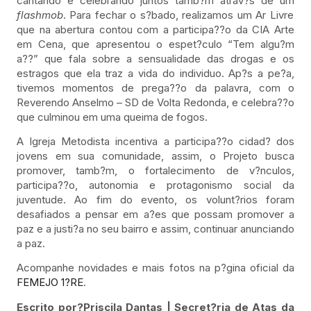
cantando e celebrando juntos tamb?m atrav?s de um
flashmob
. Para fechar o s?bado, realizamos um Ar Livre
que na abertura contou com a participa??o da CIA Arte
em Cena, que apresentou o espet?culo “Tem algu?m
a??” que fala sobre a sensualidade das drogas e os
estragos que ela traz a vida do individuo. Ap?s a pe?a,
tivemos momentos de prega??o da palavra, com o
Reverendo Anselmo – SD de Volta Redonda, e celebra??o
que culminou em uma queima de fogos.
A Igreja Metodista incentiva a participa??o cidad? dos
jovens em sua comunidade, assim, o Projeto busca
promover, tamb?m, o fortalecimento de v?nculos,
participa??o, autonomia e protagonismo social da
juventude. Ao fim do evento, os volunt?rios foram
desafiados a pensar em a?es que possam promover a
paz e a justi?a no seu bairro e assim, continuar anunciando
a paz.
Acompanhe novidades e mais fotos na p?gina oficial da
FEMEJO 1?RE
.
Escrito por?Priscila Dantas | Secret?ria de Atas da