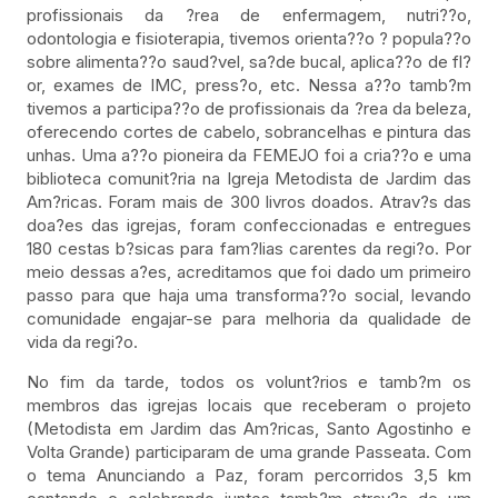
profissionais da ?rea de enfermagem, nutri??o,
odontologia e fisioterapia, tivemos orienta??o ? popula??o
sobre alimenta??o saud?vel, sa?de bucal, aplica??o de fl?
or, exames de IMC, press?o, etc. Nessa a??o tamb?m
tivemos a participa??o de profissionais da ?rea da beleza,
oferecendo cortes de cabelo, sobrancelhas e pintura das
unhas. Uma a??o pioneira da FEMEJO foi a cria??o e uma
biblioteca comunit?ria na Igreja Metodista de Jardim das
Am?ricas. Foram mais de 300 livros doados. Atrav?s das
doa?es das igrejas, foram confeccionadas e entregues
180 cestas b?sicas para fam?lias carentes da regi?o. Por
meio dessas a?es, acreditamos que foi dado um primeiro
passo para que haja uma transforma??o social, levando
comunidade engajar-se para melhoria da qualidade de
vida da regi?o.
No fim da tarde, todos os volunt?rios e tamb?m os
membros das igrejas locais que receberam o projeto
(Metodista em Jardim das Am?ricas, Santo Agostinho e
Volta Grande) participaram de uma grande Passeata. Com
o tema Anunciando a Paz, foram percorridos 3,5 km