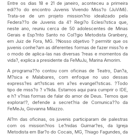
Entre os dias 18 e 21 de janeiro, aconteceu a primeira
edi??o do encontro Juvenis Vivendo Miss?o (JuViMi).
Trata-se de um projeto mission?rio idealizado pela
Federa??o de Juvenis da 4? Regi?o Eclesi?stica que,
neste ano, reuniu cerca de 50 adolescentes de Minas
Gerais e Esp?rito Santo no Col?gio Metodista Granbery,
em Juiz de Fora, MG. ?Nosso objetivo ? permitir que os
juvenis conhe?am as diferentes formas de fazer miss?o e
o modo de aplica-las nas diversas ?reas e momentos da
vida?, explica a presidente da FeMuJu, Marina Amorim.
A programa??o contou com oficinas de Teatro, Dan?a,
M?sica e Malabares, com enfoque no uso dessas
express?es art?sticas em a?es evangel?sticas. ?Todo
tipo de miss?o ? v?lida. Estamos aqui para cumprir o IDE,
e h? v?rias formas de falar do amor de Deus. Temos que
explorar!?, defende a secret?ria de Comunica??o da
FeMeJu, Giovanna Milazzo.
Al?m das oficinas, os juvenis participaram de palestras
com os mission?rios Le?nidas Guimar?es, da Igreja
Metodista em Bar?o do Cocais, MG, Thiago Fagundes, da