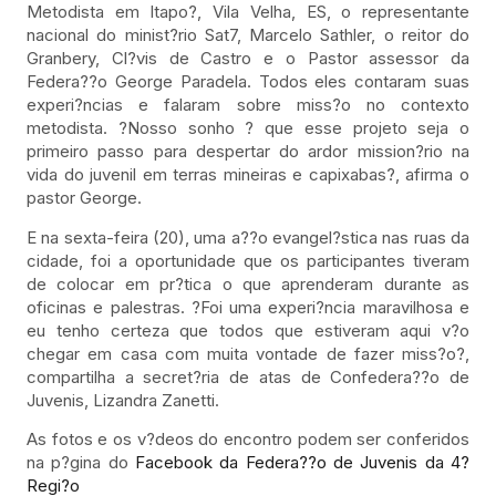
Metodista em Itapo?, Vila Velha, ES, o representante
nacional do minist?rio Sat7, Marcelo Sathler, o reitor do
Granbery, Cl?vis de Castro e o Pastor assessor da
Federa??o George Paradela. Todos eles contaram suas
experi?ncias e falaram sobre miss?o no contexto
metodista. ?Nosso sonho ? que esse projeto seja o
primeiro passo para despertar do ardor mission?rio na
vida do juvenil em terras mineiras e capixabas?, afirma o
pastor George.
E na sexta-feira (20), uma a??o evangel?stica nas ruas da
cidade, foi a oportunidade que os participantes tiveram
de colocar em pr?tica o que aprenderam durante as
oficinas e palestras. ?Foi uma experi?ncia maravilhosa e
eu tenho certeza que todos que estiveram aqui v?o
chegar em casa com muita vontade de fazer miss?o?,
compartilha a secret?ria de atas de Confedera??o de
Juvenis, Lizandra Zanetti.
As fotos e os v?deos do encontro podem ser conferidos
na p?gina do
Facebook da Federa??o de Juvenis da 4?
Regi?o