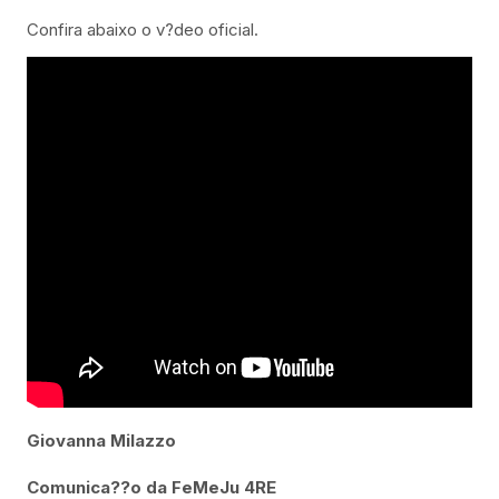
Confira abaixo o v?deo oficial.
Giovanna Milazzo
Comunica??o da FeMeJu 4RE