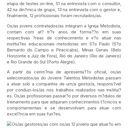
etapa de testes on-line, 51 na entrevista com o consultor,
42 na din?mica de grupo, 13 na entrevista com o gestor e,
finalmente, 12 profissionais foram recrutados/as.
Os/as jovens contratados/as integram a Igreja Metodista,
contam com at? tr?s anos de forma??o em suas
respectivas ?reas de conhecimento e ir?o atuar nas
institui?es educacionais metodistas em S?o Paulo (S?o
Bernardo do Campo e Piracicaba), Minas Gerais (Belo
Horizonte e Juiz de Fora), Rio de Janeiro (Rio de Janeiro)
e Rio Grande do Sul (Porto Alegre).
A partir da cerim?nia de apresenta??o oficial, os/as
selecionados/as do Jovens Talentos Metodistas passam
a atuar sob a companhia de um/a gestor/a, respons?vel
por conduzi-los/as nos trabalhos realizados nas institui?
es. Os/as profissionais passar?o por diversos m?dulos de
treinamento para que adquiram conhecimentos t?cnicos e
comportamentais e se desenvolvam para atuar com
excel?ncia em suas fun?es.