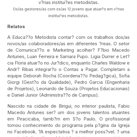
Os/as gestores/as com os/as 12 jovens que atuar?o em v?rias
institui?es metodistas.
Relatos
A Educa??o Metodista contar? com os trabalhos dos/as
novos/as colaboradores/as em diferentes ?reas. O setor
de Comunica??o e Marketing acolher? F?bio Macedo
Antunes, Luan Ferreira e Samara Pupo. Ligia Durrer e Let?
cia Floria atuar?o no Jur?dico, enquanto Charles Waldow e
Andr? Ribas integrar?o o Contas a Pagar. Completam a
equipe Deborah Rocha (Coordena??o Pedag?gica), Sofia
Giorgi (Gest?o da Qualidade), Pedro Garcia (Engenharia
de Projetos), Leonardo de Souza (Projetos Educacionais)
e Daniel Junior (Administra??o de Campus).
Nascido na cidade de Birigui, no interior paulista, Fabio
Macedo Antunes ser? um dos jovens talentos atuantes
em Piracicaba, tamb?m em S?o Paulo. O profissional
tomou conhecimento do programa pela p?gina da Igreja
no Facebook. ?A expectativa ? a melhor poss?vel. ? uma