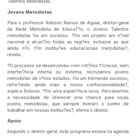
Talentos Metodistas.
Jovens Metodistas
Para o professor Robson Ramos de Aguiar, diretor-geral
da Rede Metodista de Educa??o, o Jovens Talentos
metodistas foi um sucesso. ?Foi um projeto em n?vel
nacional e alcan?ou todas as regi?es, inclusive as que
ainda n?o t?m institui?es educacionais metodistas?,
revela.
?O processo se desenvolveu com crit?rios t?cnicos, sem
interfer?ncia interna ou externa, recrutamos jovens
metodistas de v?rios estados. Foi um tremendo sucesso,
refor?ando ainda mais a nossa confessionalidade?,
explica Robson. ?Foi uma experi?ncia nova. Percebemos
a necessidade de oferecer uma chance para os/as
jovens metodistas, que sempre tiveram o sonho de
trabalhar em nossas institui?es?, afirma o diretor.
Apoio
Segundo o diretor-geral, este programa estava na agenda