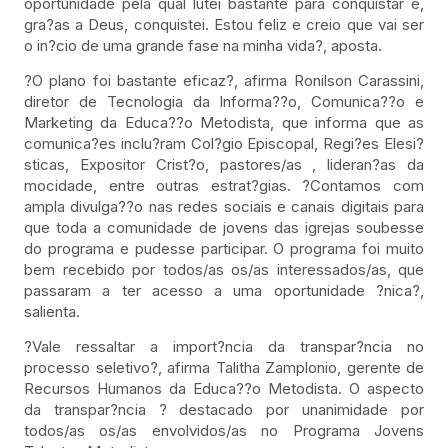
oportunidade pela qual lutei bastante para conquistar e,
gra?as a Deus, conquistei. Estou feliz e creio que vai ser
o in?cio de uma grande fase na minha vida?, aposta.
?O plano foi bastante eficaz?, afirma Ronilson Carassini,
diretor de Tecnologia da Informa??o, Comunica??o e
Marketing da Educa??o Metodista, que informa que as
comunica?es inclu?ram Col?gio Episcopal, Regi?es Elesi?
sticas, Expositor Crist?o, pastores/as , lideran?as da
mocidade, entre outras estrat?gias. ?Contamos com
ampla divulga??o nas redes sociais e canais digitais para
que toda a comunidade de jovens das igrejas soubesse
do programa e pudesse participar. O programa foi muito
bem recebido por todos/as os/as interessados/as, que
passaram a ter acesso a uma oportunidade ?nica?,
salienta.
?Vale ressaltar a import?ncia da transpar?ncia no
processo seletivo?, afirma Talitha Zamplonio, gerente de
Recursos Humanos da Educa??o Metodista. O aspecto
da transpar?ncia ? destacado por unanimidade por
todos/as os/as envolvidos/as no Programa Jovens