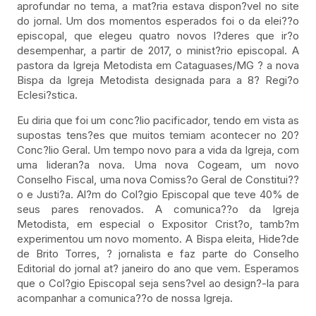
aprofundar no tema, a mat?ria estava dispon?vel no site
do jornal. Um dos momentos esperados foi o da elei??o
episcopal, que elegeu quatro novos l?deres que ir?o
desempenhar, a partir de 2017, o minist?rio episcopal. A
pastora da Igreja Metodista em Cataguases/MG ? a nova
Bispa da Igreja Metodista designada para a 8? Regi?o
Eclesi?stica.
Eu diria que foi um conc?lio pacificador, tendo em vista as
supostas tens?es que muitos temiam acontecer no 20?
Conc?lio Geral. Um tempo novo para a vida da Igreja, com
uma lideran?a nova. Uma nova Cogeam, um novo
Conselho Fiscal, uma nova Comiss?o Geral de Constitui??
o e Justi?a. Al?m do Col?gio Episcopal que teve 40% de
seus pares renovados. A comunica??o da Igreja
Metodista, em especial o Expositor Crist?o, tamb?m
experimentou um novo momento. A Bispa eleita, Hide?de
de Brito Torres, ? jornalista e faz parte do Conselho
Editorial do jornal at? janeiro do ano que vem. Esperamos
que o Col?gio Episcopal seja sens?vel ao design?-la para
acompanhar a comunica??o de nossa Igreja.