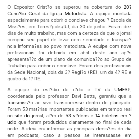
O Expositor Crist?o se superou na cobertura do
20?
Conc?lio Geral da Igreja Metodista
. A equipe montada
especialmente para cobrir o conclave chegou ? Escola de
Miss?es, em Teres?polis/RJ, dia 30 de junho. Foram dez
dias de muito trabalho, mas com a certeza de que o jornal
cumpriu seu papel de levar com seriedade e transpar?
ncia informa?es ao povo metodista. A equipe com nove
profissionais foi definida em abril deste ano ap?s
apresenta??o de um plano de comunica??o ao Grupo de
Trabalho para cobrir o conclave. Foram dois profissionais
da Sede Nacional, dois da 3? Regi?o (RE), um da 4? RE e
quatro da 1? RE.
A equipe do est?dio de r?dio e TV da
UMESP
,
coordenada pelo professor Davi Betts, garantiu que a
transmiss?o ao vivo transcorresse dentro do planejado.
Foram 53 mat?rias importantes publicadas em tempo real
no
site do jornal
, al?m de
53 v?deos
e
14 boletins em ?
udio
que foram produzidos diariamente no final de cada
noite. A ideia era informar as principais decis?es do dia
em podcasts; caso a pessoa se interessasse em