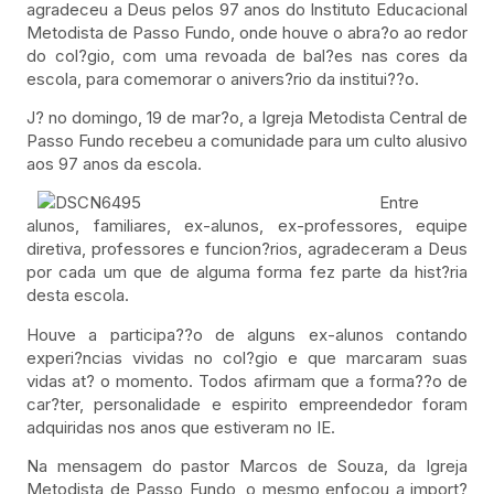
agradeceu a Deus pelos 97 anos do Instituto Educacional
Metodista de Passo Fundo, onde houve o abra?o ao redor
do col?gio, com uma revoada de bal?es nas cores da
escola, para comemorar o anivers?rio da institui??o.
J? no domingo, 19 de mar?o, a Igreja Metodista Central de
Passo Fundo recebeu a comunidade para um culto alusivo
aos 97 anos da escola.
Entre
alunos, familiares, ex-alunos, ex-professores, equipe
diretiva, professores e funcion?rios, agradeceram a Deus
por cada um que de alguma forma fez parte da hist?ria
desta escola.
Houve a participa??o de alguns ex-alunos contando
experi?ncias vividas no col?gio e que marcaram suas
vidas at? o momento. Todos afirmam que a forma??o de
car?ter, personalidade e espirito empreendedor foram
adquiridas nos anos que estiveram no IE.
Na mensagem do pastor Marcos de Souza, da Igreja
Metodista de Passo Fundo, o mesmo enfocou a import?