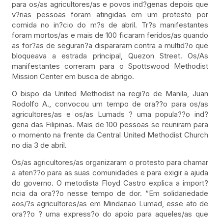
para os/as agricultores/as e povos ind?genas depois que
v?rias pessoas foram atingidas em um protesto por
comida no in?cio do m?s de abril. Tr?s manifestantes
foram mortos/as e mais de 100 ficaram feridos/as quando
as for?as de seguran?a dispararam contra a multid?o que
bloqueava a estrada principal, Quezon Street. Os/As
manifestantes correram para o Spottswood Methodist
Mission Center em busca de abrigo.
O bispo da United Methodist na regi?o de Manila, Juan
Rodolfo A., convocou um tempo de ora??o para os/as
agricultores/as e os/as Lumads ? uma popula??o ind?
gena das Filipinas. Mais de 100 pessoas se reuniram para
o momento na frente da Central United Methodist Church
no dia 3 de abril.
Os/as agricultores/as organizaram o protesto para chamar
a aten??o para as suas comunidades e para exigir a ajuda
do governo. O metodista Floyd Castro explica a import?
ncia da ora??o nesse tempo de dor. “Em solidariedade
aos/?s agricultores/as em Mindanao Lumad, esse ato de
ora??o ? uma express?o do apoio para aqueles/as que