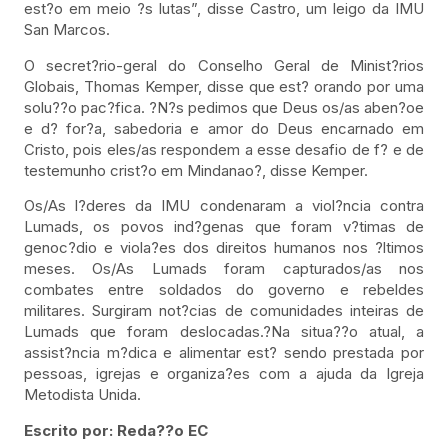
est?o em meio ?s lutas”, disse Castro, um leigo da IMU
San Marcos.
O secret?rio-geral do Conselho Geral de Minist?rios
Globais, Thomas Kemper, disse que est? orando por uma
solu??o pac?fica. ?N?s pedimos que Deus os/as aben?oe
e d? for?a, sabedoria e amor do Deus encarnado em
Cristo, pois eles/as respondem a esse desafio de f? e de
testemunho crist?o em Mindanao?, disse Kemper.
Os/As l?deres da IMU condenaram a viol?ncia contra
Lumads, os povos ind?genas que foram v?timas de
genoc?dio e viola?es dos direitos humanos nos ?ltimos
meses. Os/As Lumads foram capturados/as nos
combates entre soldados do governo e rebeldes
militares. Surgiram not?cias de comunidades inteiras de
Lumads que foram deslocadas.?Na situa??o atual, a
assist?ncia m?dica e alimentar est? sendo prestada por
pessoas, igrejas e organiza?es com a ajuda da Igreja
Metodista Unida.
Escrito por: Reda??o EC