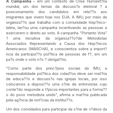
A Campanha
– em um contexto de Crise Humanit?ria
mundial, um dos temas da discuss?o eleitoral ? a
posicionamento dos candidatos em rela??o aos
imigrantes que vivem hoje nos EUA. A IMU, por meio da
organiza??o que trabalha com a comunidade hisp?nico-
latina, lan?ou uma campanha incentivando as pessoas a
exercerem o direito ao voto. A campanha “Portanto Vota”
? uma iniciativa da organiza??o?de Metodistas
Associados Representando a Causa dos Hisp?nicos
Americanos (MARCHA), e conscientiza sobre a import?
ncia da participa??o pol?tica de pessoas de f?, em um
pa?s onde o voto n?o ? obrigat?rio.
“Como parte dos princ?pios sociais da IMU, a
responsabilidade pol?tica dos cidad?os deve ser mat?ria
de educa??o e discuss?o nas igrejas locais, por isso
colocamos a disposi??o uma s?rie de entrevistas cujo
conte?do responde a t?picos importantes para a forma??
o do povo metodista unido”, afirma a mat?ria publicada
pela ag?ncia de not?cias da institui??o.
Um dos convidados para participar da s?rie de v?deos da