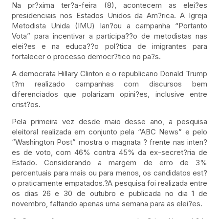
Na pr?xima ter?a-feira (8), acontecem as elei?es
presidenciais nos Estados Unidos da Am?rica. A Igreja
Metodista Unida (IMU) lan?ou a campanha “Portanto
Vota” para incentivar a participa??o de metodistas nas
elei?es e na educa??o pol?tica de imigrantes para
fortalecer o processo democr?tico no pa?s.
A democrata Hillary Clinton e o republicano Donald Trump
t?m realizado campanhas com discursos bem
diferenciados que polarizam opini?es, inclusive entre
crist?os.
Pela primeira vez desde maio desse ano, a pesquisa
eleitoral realizada em conjunto pela “ABC News” e pelo
“Washington Post” mostra o magnata ? frente nas inten?
es de voto, com 46% contra 45% da ex-secret?ria de
Estado. Considerando a margem de erro de 3%
percentuais para mais ou para menos, os candidatos est?
o praticamente empatados.?A pesquisa foi realizada entre
os dias 26 e 30 de outubro e publicada no dia 1 de
novembro, faltando apenas uma semana para as elei?es.