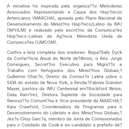
A iniciativa foi inspirada pela organiza??o Metodistas
Associados Representando a Causa dos Hisp?nicos
Americanos (MARCHA), apoiada pelo Plano Nacional de
Desenvolvimento do Minist?rio Hisp?nico/Latino da IMU
(NPHLM) e realizado pelo escrit?rio de Comunica?es
Hisp?nico-Latinas da Ag?ncia Metodista Unida de
Comunica?es (UMCOM).
Confira a lista completa dos oradores: Bispa?Sally Dyck
da Confer?ncia Anual do Norte de?Illinois; o Rev. Jorge
Domingues, Secret?rio Executivo para Migra??o e
Trabalho com Refugiados dos Minist?rios Globais;?
Guillermo Chac?n, Diretor da Comiss?o Latina sobre o
SIDA do estado de Nova York; a Revda.?Fabiola Grandon
Mayer, pastora da IMU Centennial em?Rockford Illinois;
Delia Ram?rez, Diretora Suplente da Sociedade para
Renova??o Comunit?ria e Vice-presidente da MARCHA;?
Kara Crawford, Coordenadora de Programas para o
Desenvolvimento do Lidetato e dos Minist?rios Globais;?
Jes?s Chuy Garc?a, membro da Junta de Comissionados
para o Condado de Cook e ex-candidato a prefeito de?