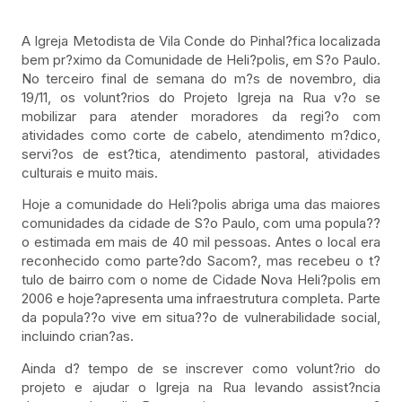
A Igreja Metodista de Vila Conde do Pinhal?fica localizada
bem pr?ximo da Comunidade de Heli?polis, em S?o Paulo.
No terceiro final de semana do m?s de novembro, dia
19/11, os volunt?rios do Projeto Igreja na Rua v?o se
mobilizar para atender moradores da regi?o com
atividades como corte de cabelo, atendimento m?dico,
servi?os de est?tica, atendimento pastoral, atividades
culturais e muito mais.
Hoje a comunidade do Heli?polis abriga uma das maiores
comunidades da cidade de S?o Paulo, com uma popula??
o estimada em mais de 40 mil pessoas. Antes o local era
reconhecido como parte?do Sacom?, mas recebeu o t?
tulo de bairro com o nome de Cidade Nova Heli?polis em
2006 e hoje?apresenta uma infraestrutura completa. Parte
da popula??o vive em situa??o de vulnerabilidade social,
incluindo crian?as.
Ainda d? tempo de se inscrever como volunt?rio do
projeto e ajudar o Igreja na Rua levando assist?ncia