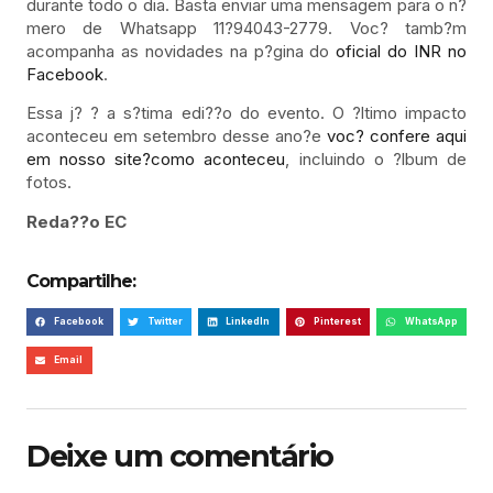
durante todo o dia. Basta enviar uma mensagem para o n?
mero de Whatsapp 11?94043-2779. Voc? tamb?m
acompanha as novidades na p?gina do
oficial do INR no
Facebook
.
Essa j? ? a s?tima edi??o do evento. O ?ltimo impacto
aconteceu em setembro desse ano?e
voc? confere aqui
em nosso site?como aconteceu
, incluindo o ?lbum de
fotos.
Reda??o EC
Compartilhe:
Facebook
Twitter
LinkedIn
Pinterest
WhatsApp
Email
Deixe um comentário