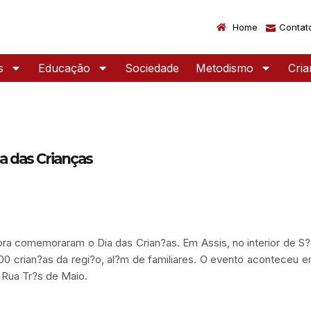
Home
Contat
s
Educação
Sociedade
Metodismo
Cri
ia das Crianças
fora comemoraram o Dia das Crian?as. Em Assis, no interior de S?o
0 crian?as da regi?o, al?m de familiares. O evento aconteceu e
 Rua Tr?s de Maio.