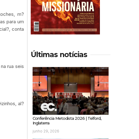
toches, m?
/as para um
ial?, conta
Últimas notícias
na rua seis
zinhos, al?
Conferência Metodista 2026 | Telford,
Inglaterra
junho 29, 2026