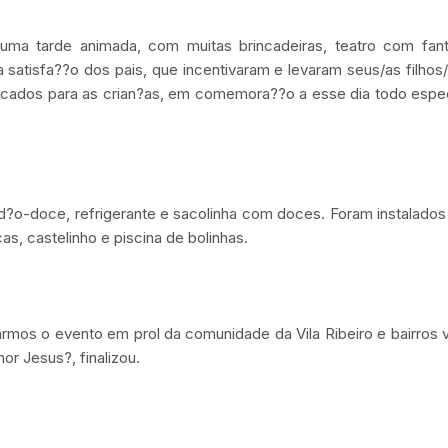
 uma tarde animada, com muitas brincadeiras, teatro com fan
a satisfa??o dos pais, que incentivaram e levaram seus/as filhos
ificados para as crian?as, em comemora??o a esse dia todo espec
d?o-doce, refrigerante e sacolinha com doces. Foram instalados 
as, castelinho e piscina de bolinhas.
mos o evento em prol da comunidade da Vila Ribeiro e bairros vi
r Jesus?, finalizou.