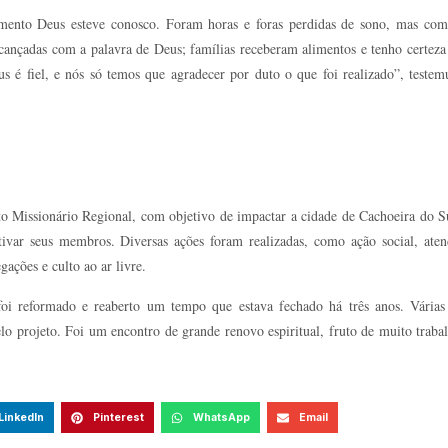
to Deus esteve conosco. Foram horas e foras perdidas de sono, mas com 
cançadas com a palavra de Deus; famílias receberam alimentos e tenho certez
s é fiel, e nós só temos que agradecer por duto o que foi realizado”, teste
eto Missionário Regional, com objetivo de impactar a cidade de Cachoeira do S
tivar seus membros. Diversas ações foram realizadas, como ação social, ate
ações e culto ao ar livre.
foi reformado e reaberto um tempo que estava fechado há três anos. Várias
elo projeto. Foi um encontro de grande renovo espiritual, fruto de muito traba
LinkedIn
Pinterest
WhatsApp
Email