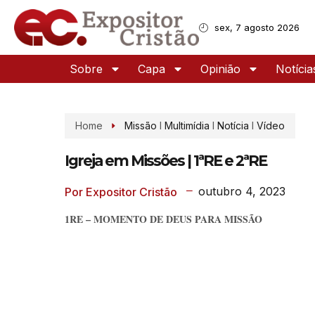
sex, 7 agosto 2026
Sobre
Capa
Opinião
Notícia
Home
Missão
I
Multimídia
I
Notícia
I
Vídeo
Igreja em Missões | 1ªRE e 2ªRE
outubro 4, 2023
Por Expositor Cristão
1RE – MOMENTO DE DEUS PARA MISSÃO