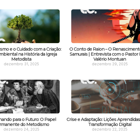
smo e o Cuidado com a Criação:
O Conto de Raion – O Renasciment
biental na História da Igreja
Samurais | Entrevista com o Pastor F
Metodista
Valério Montuan
dezembro 31, 2025
dezembro 29, 2025
ando para o Futuro: O Papel
Crise e Adaptação: Lições Aprendida
rmanente do Metodismo
Transformação Digital
dezembro 24, 2025
dezembro 22, 2025