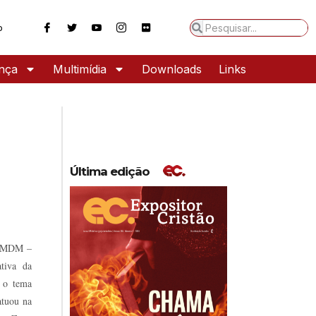
o
ança
Multimídia
Downloads
Links
Última edição
º PMDM –
tiva da
 o tema
atuou na