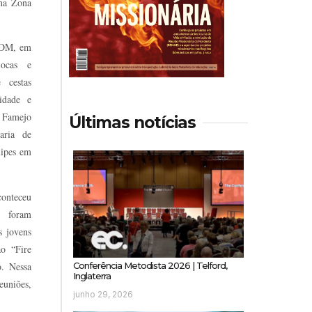
na Zona
PMDM, em
iocas e
 cestas
idade e
 Famejo
Últimas notícias
aria de
uipes em
conteceu
s foram
s jovens
o “Fire
. Nessa
Conferência Metodista 2026 | Telford,
Inglaterra
euniões,
junho 29, 2026