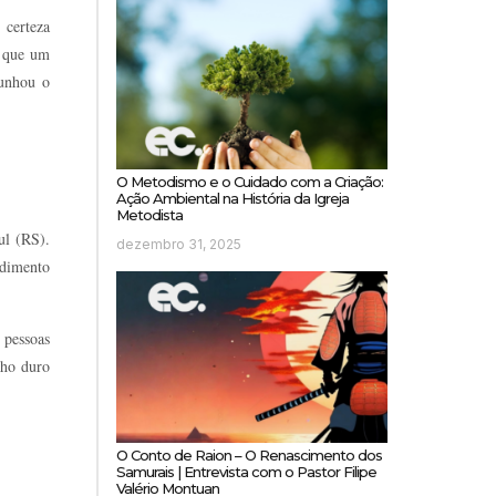
certeza
a que um
munhou o
O Metodismo e o Cuidado com a Criação:
Ação Ambiental na História da Igreja
Metodista
ul (RS).
dezembro 31, 2025
ndimento
 pessoas
lho duro
O Conto de Raion – O Renascimento dos
Samurais | Entrevista com o Pastor Filipe
Valério Montuan